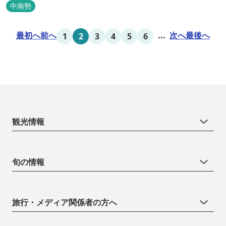
を山海賊焼きをお召し上がりいただけます。年中20度前後の天然空
中南勢
調、お客様を不思議な空間にご案内！ ご宴会には、大広間で和食会
席、日帰り入浴＆お食事ＯＫ。 温泉は、津に来て津の湯をお楽しみ
最初へ
前へ
...
次へ
最後へ
1
2
3
4
5
6
いただけます。「白...
観光情報
旬の情報
旅行・メディア関係者の方へ