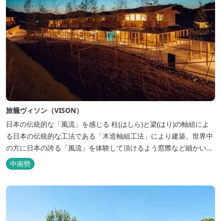
旅籠ヴィソン（VISON）
日本の伝統的な「風流」を感じる 柱(はしら)と梁(はり)の軸組によ
る日本の伝統的な工法である「木造軸組工法」により建築。世界中
の方に日本の誇る「風流」を体験して頂けるよう窓際など細かいデ
ィテールにこだわりました。4棟から成る旅籠棟では各棟1階に入居
中南勢
するテナントプロデュースにより洗練された世界観を各客室でお楽
しみいただけ...