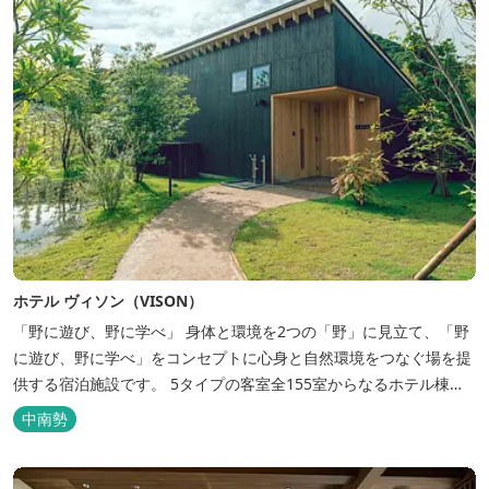
ホテル ヴィソン（VISON）
「野に遊び、野に学べ」 身体と環境を2つの「野」に見立て、「野
に遊び、野に学べ」をコンセプトに心身と自然環境をつなぐ場を提
供する宿泊施設です。 5タイプの客室全155室からなるホテル棟
と、プライベートな滞在が楽しめる一棟独立型のヴィラ6棟がござ
中南勢
います。