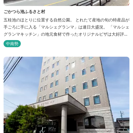
ごかつら池ふるさと村
五桂池のほとりに位置する自然公園。 とれたて産地の旬の特産品が
手ごろに手に入る「マルシェグランマ」は連日大盛況。 「マルシェ
グランマキッチン」の地元食材で作ったオリジナルピザは大好評！
バーベキューも楽しめます。食材と必要な道具がセットになった
中南勢
「手ぶらバーベキューセット」も人気です。 『ごかつら池どうぶつ
パーク』近くにあります。 多気町観光協会のフェイスブックでは多
気町のローカ...