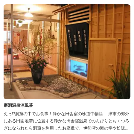
磨洞温泉涼風荘
えっ!?洞窟の中でお食事！静かな田舎宿の珍道中物語！ 津市の郊外
にある田園地帯に位置する静かな田舎宿温泉でのんびりとおくつろ
ぎになられたら洞窟を利用したお座敷で、伊勢湾の海の幸や松阪肉