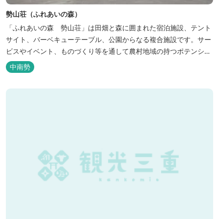
勢山荘（ふれあいの森）
「ふれあいの森 勢山荘」は田畑と森に囲まれた宿泊施設、テント
サイト、バーベキューテーブル、公園からなる複合施設です。サー
ビスやイベント、ものづくり等を通して農村地域の持つポテンシャ
ルを発信しています。 めだかやタガメなど水生生物が生息し、初夏
中南勢
にはホタルが飛び交う「メダカ池」や、約９０００本のあじさいが
植えられた「あじさいの小径」を散策し、遠い昔に過ごした懐かし
い田舎にタイムスリップしてみま...