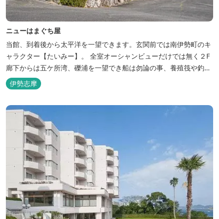
ニューはまぐち屋
当館、到着後から太平洋を一望できます。玄関前では南伊勢町のキ
ャラクター【たいみー】。 全室オーシャンビューだけでは無く２F
廊下からは五ケ所湾、礫浦を一望でき船は勿論の事、養殖筏や釣り
堀筏などみる事ができます。 当館一押しのお部屋【大島】からは太
伊勢志摩
平洋を一望。マグロの養殖筏、夜には漁師さん達の船の光がみえ対
岸には田曽浦の町の光が綺麗に見えます。