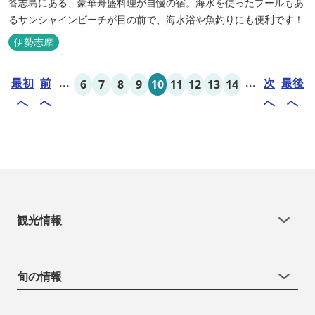
答志島にある、豪華舟盛料理が自慢の宿。海水を使ったプールもあ
るサンシャインビーチが目の前で、海水浴や魚釣りにも便利です！
伊勢志摩
最初
前
...
...
次
最後
6
7
8
9
10
11
12
13
14
へ
へ
へ
へ
観光情報
旬の情報