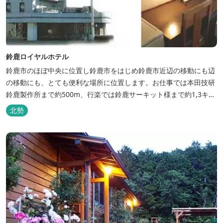
鈴鹿ロイヤルホテル
鈴鹿市のほぼ中央に位置し鈴鹿市をはじめ鈴鹿市近辺の移動にも辺
の移動にも、とても便利な場所に位置します。お仕事では本田技研
鈴鹿製作所まで約500m、行楽では鈴鹿サーキット様まで約1,3キ
ロ、スポーツ行事では鈴鹿スポーツガーデン様まで約3キロととて
北勢
も近い場所にあります。亀山市へのアクセスも便利でシャープ亀山
工場では約10キロと鈴鹿市では近い場所となっております。