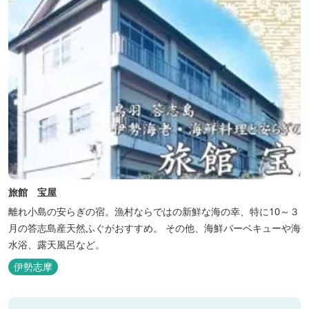
旅館 宝屋
離れ小島の安らぎの宿。漁村ならではの新鮮な海の幸、特に10～３
月の答志島産天然ふぐがおすすめ。 その他、海鮮バーベキューや海
水浴、露天風呂など。
伊勢志摩