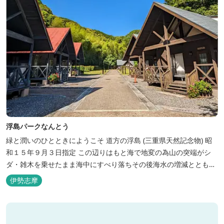
浮島パークなんとう
緑と潤いのひとときにようこそ ​道方の浮島 (三重県天然記念物) 昭
和１５年９月３日指定 この辺りはもと海で地変の為山の突端がシ
ダ・雑木を乗せたまま海中にすべり落ちその後海水の増減とともに
浮き沈みするようになったと伝えられています。 周辺は浮島を廻る
伊勢志摩
散策路が設けられ、また海岸線が一望できる展望塔へと続く遊歩道
もあり自然と親しむ見どころがあります。 ご家族連れで気軽にご利
用頂け...