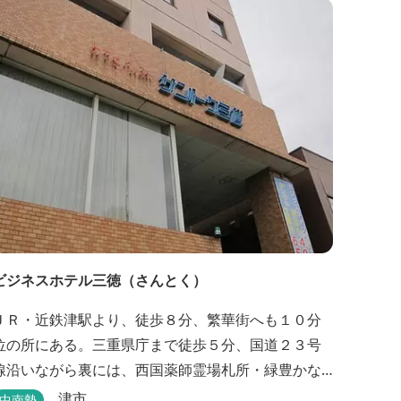
で、湯浴みの一日をお過ごしいただけます。 お料
理についても、「詩季バイキング」はオープンキッ
チンで出来立て料理を舌だけではなく目や耳でも楽
しめます、また海の幸を...
ビジネスホテル三徳（さんとく）
ＪＲ・近鉄津駅より、徒歩８分、繁華街へも１０分
位の所にある。三重県庁まで徒歩５分、国道２３号
線沿いながら裏には、西国薬師霊場札所・緑豊かな
曹洞常の中本山。津市で一番古いお寺と言われる塔
津市
中南勢