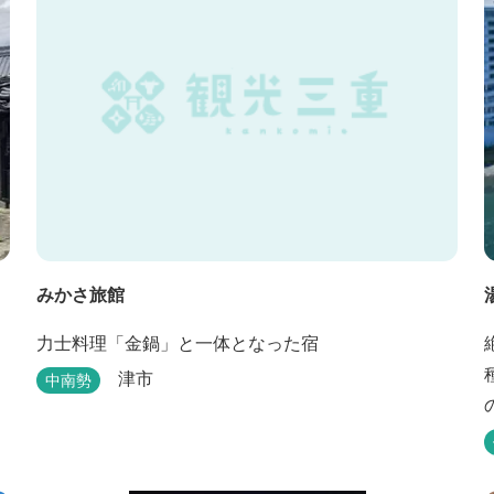
みかさ旅館
、
力士料理「金鍋」と一体となった宿
津市
中南勢