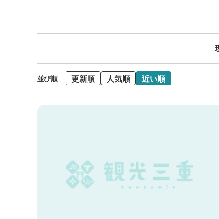
更新順
人気順
近い順
並び順