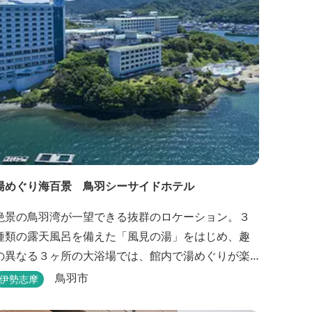
ＯＫ。 温泉は、津に来て津の湯をお楽しみいただけ
ます。「白...
湯めぐり海百景 鳥羽シーサイドホテル
絶景の鳥羽湾が一望できる抜群のロケーション。３
種類の露天風呂を備えた「風見の湯」をはじめ、趣
の異なる３ヶ所の大浴場では、館内で湯めぐりが楽
しめます。また、露天風呂付客室や貸切家族風呂
鳥羽市
伊勢志摩
（有料）、足湯に湯上がり処などもございますの