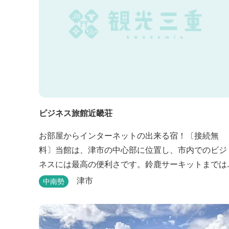
ビジネス旅館近畿荘
お部屋からインターネットの出来る宿！〔接続無
料〕当館は、津市の中心部に位置し、市内でのビジ
ネスには最高の便利さです。鈴鹿サーキットまでは
お車で30分とレジャーの宿泊にも低料金でご利用い
津市
中南勢
ただけます。