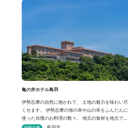
亀の井ホテル鳥羽
伊勢志摩の自然に抱かれて、 土地の魅力を味わい尽
くせます。 伊勢志摩の海の幸や山の幸をふんだんに
使った自慢のお料理の数々。 地元の食材を地元で味
わうのは、 旅の醍醐味のひとつです。 鳥羽湾の潮風
鳥羽市
伊勢志摩