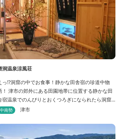
磨洞温泉涼風荘
えっ!?洞窟の中でお食事！静かな田舎宿の珍道中物
語！ 津市の郊外にある田園地帯に位置する静かな田
舎宿温泉でのんびりとおくつろぎになられたら洞窟
を利用したお座敷で、伊勢湾の海の幸や松阪肉を山
津市
中南勢
海賊焼きをお召し上がりいただけます。年中20度前
後の天然空調、お客様を不思議な空間にご案内！ ご
宴会には、大広間で和食会席、日帰り入浴＆お食事