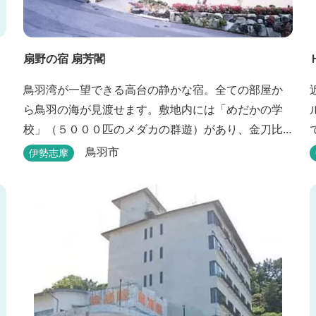
扇野の宿 扇芳閣
鳥羽湾が一望できる高台の静かな宿。全ての部屋か
ら鳥羽の海が見渡せます。敷地内には「めだかの学
校」（５０００匹のメダカの群遊）があり、金刀比
羅宮への散策道には梅や桜など四季折々の花が咲き
鳥羽市
伊勢志摩
誇り、ここ扇野ならではの懐かしい風景と感動に出
会うことが出来ます。 扇野温泉”初蕾の湯”では、水
琴窟の音に耳をすませてみてください。ユニバーサ
ルルーム、露天風呂付客室もあります。