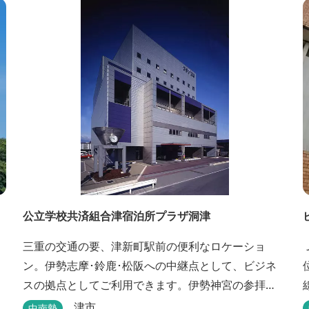
公立学校共済組合津宿泊所プラザ洞津
三重の交通の要、津新町駅前の便利なロケーショ
ン。伊勢志摩･鈴鹿･松阪への中継点として、ビジネ
スの拠点としてご利用できます。伊勢神宮の参拝
や、海水浴、潮干狩りなどのレジャー・観光にも最
津市
中南勢