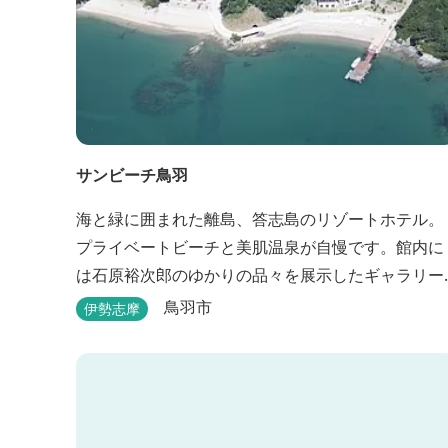
サンビーチ鳥羽
海と緑に囲まれた離島、答志島のリゾートホテル。
プライベートビーチと美肌温泉が自慢です。館内に
は石原裕次郎のゆかりの品々を展示したギャラリー
もあります。
鳥羽市
伊勢志摩