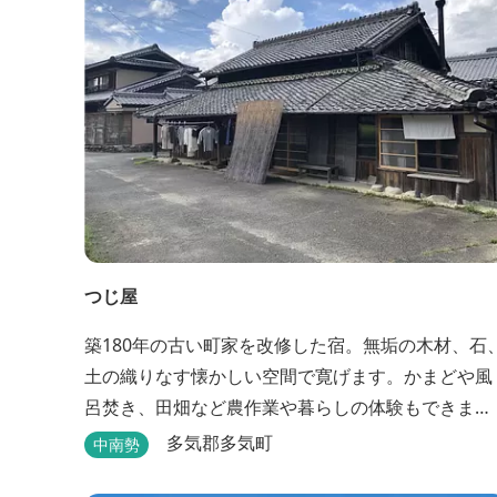
つじ屋
築180年の古い町家を改修した宿。無垢の木材、石
土の織りなす懐かしい空間で寛げます。かまどや風
呂焚き、田畑など農作業や暮らしの体験もできま
す。
多気郡多気町
中南勢