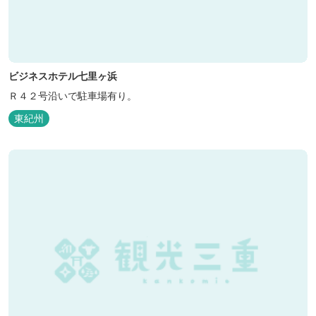
ビジネスホテル七里ヶ浜
Ｒ４２号沿いで駐車場有り。
東紀州