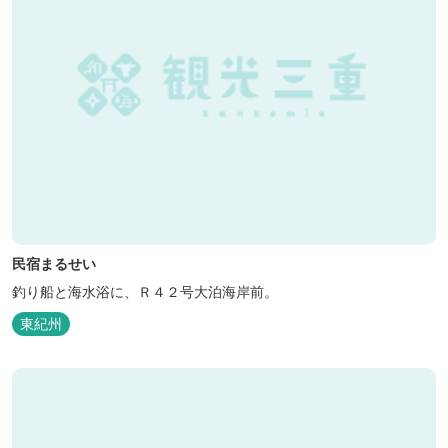
民宿まるせい
釣り船と海水浴に、Ｒ４２号大泊海岸前。
東紀州