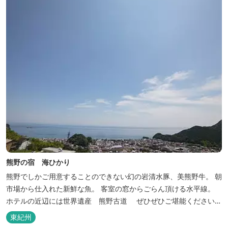
熊野の宿 海ひかり
熊野でしかご用意することのできない幻の岩清水豚、美熊野牛。 朝
市場から仕入れた新鮮な魚。 客室の窓からごらん頂ける水平線。
ホテルの近辺には世界遺産 熊野古道 ぜひぜひご堪能くださいま
せ。
東紀州