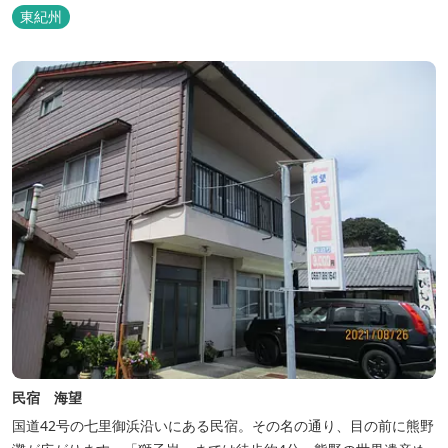
東紀州
民宿 海望
国道42号の七里御浜沿いにある民宿。その名の通り、目の前に熊野