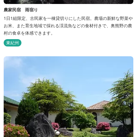
農家民宿 雨宿り
1日1組限定、古民家を一棟貸切りにした民宿。農場の新鮮な野菜や
お米、また育生地域で採れる渓流魚などの食材付きで、奥熊野の農
村の食卓を体感できます。
東紀州