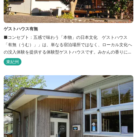
ゲストハウス有無
■コンセプト：五感で味わう「本物」の日本文化 ゲストハウス
「有無（うむ）」」は、単なる宿泊場所ではなく、ローカル文化へ
の没入体験を提供する体験型ゲストハウスです。みかんの香りに包
まれ、歴史ある世界遺産を巡り、日本の原風景に触れる。「本物」
東紀州
の日本文化を巡る冒険がここから始まります。 「年中みかんのとれ
るまち」にある当館は、ご宿泊のお客様にその時期に採れた旬の
「ウエルカムみかん」や無農薬野菜の...