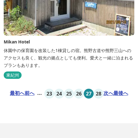
Mikan Hotel
休園中の保育園を改装した1棟貸しの宿。熊野古道や熊野三山への
アクセスも良く、観光の拠点としても便利。愛犬と一緒に泊まれる
プランもあります。
東紀州
最初へ
前へ
...
次へ
最後へ
23
24
25
26
27
28