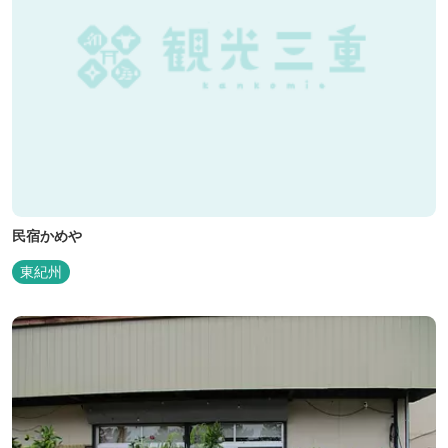
民宿かめや
東紀州