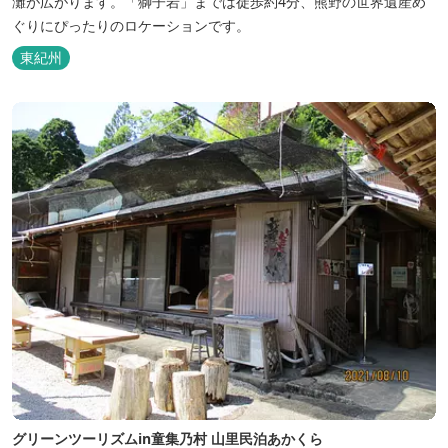
灘が広がります。「獅子岩」までは徒歩約4分、熊野の世界遺産め
ぐりにぴったりのロケーションです。
東紀州
グリーンツーリズムin童集乃村 山里民泊あかくら