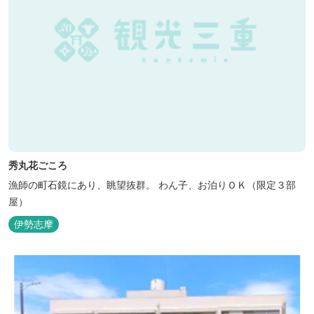
秀丸花ごころ
漁師の町石鏡にあり、眺望抜群。 わん子、お泊りＯＫ（限定３部
屋）
伊勢志摩