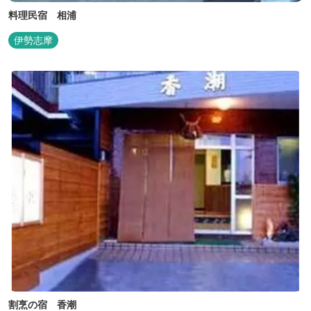
料理民宿 相浦
伊勢志摩
割烹の宿 香潮