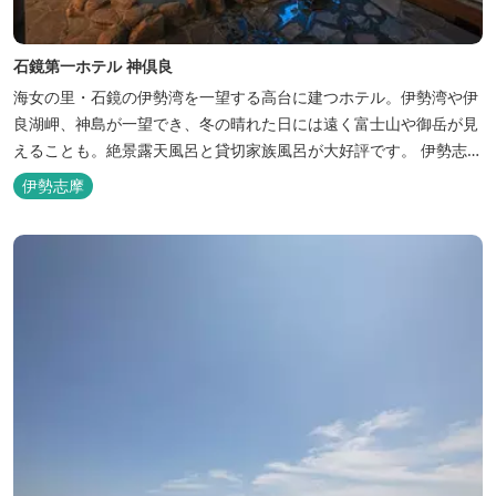
石鏡第一ホテル 神倶良
海女の里・石鏡の伊勢湾を一望する高台に建つホテル。伊勢湾や伊
良湖岬、神島が一望でき、冬の晴れた日には遠く富士山や御岳が見
えることも。絶景露天風呂と貸切家族風呂が大好評です。 伊勢志摩
の新鮮な海の幸をふんだんに使った味覚自慢の人情味あふれる温泉
伊勢志摩
宿です。