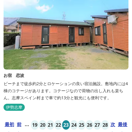
お宿 恋波
ビーチまで徒歩約2分とロケーションの良い宿泊施設。敷地内には4
棟のコテージがあります。コテージなので荷物の出し入れも楽ち
ん。志摩スペイン村まで車で約13分と観光にも便利です。
伊勢志摩
最初
前
...
次
最後
19
20
21
22
23
24
25
26
27
28