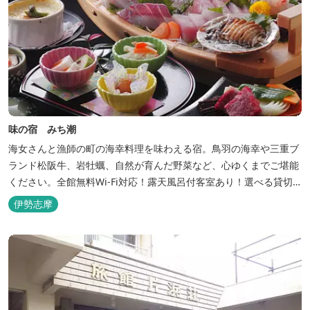
味の宿 みち潮
海女さんと漁師の町の海幸料理を味わえる宿。鳥羽の海幸や三重ブ
ランド松阪牛、岩牡蠣、自然が育んだ野菜など、心ゆくまでご堪能
ください。全館無料Wi-Fi対応！露天風呂付客室あり！選べる貸切
風呂も人気♪相差町内にはパワースポット石神さん（神明神社）あ
伊勢志摩
り！伊勢神宮・おかげ横丁まで最短40分！鳥羽十景にも選ばれた千
鳥ヶ浜は当館の目の前！宿を一歩出れば、満天の星空！周りに何も
ない場所だからこそ、星空がき...