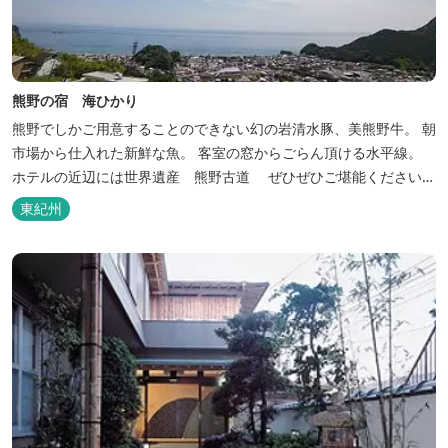
熊野の宿 海ひかり
熊野でしかご用意することのできない幻の岩清水豚、美熊野牛。 朝
市場から仕入れた新鮮な魚。 客室の窓からごらん頂ける水平線。
ホテルの近辺には世界遺産 熊野古道 ぜひぜひご堪能くださいま
せ。
東紀州