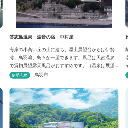
答志島温泉 波音の宿 中村屋
海岸の小高い丘の上に建ち、屋上展望台からは伊勢
湾、鳥羽湾、島々が一望できます。風呂は天然温泉
で貸切展望露天風呂がおすすめです。（温泉は展望
大浴場のみとなります。）
鳥羽市
伊勢志摩