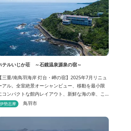
ホテルいじか荘 ～石鏡温泉源泉の宿～
【三重/南鳥羽海岸 灯台・岬の宿】2025年7月リニュ
ーアル。全室絶景オーシャンビュー、移動を最小限
にコンパクトな館内レイアウト、新鮮な海の幸、こ
んこんと湧きでる天然温泉源泉、展望デッキ〜いじ
鳥羽市
伊勢志摩
か灯台テラス〜からの眺望が自慢のリトリートホテ
ル。