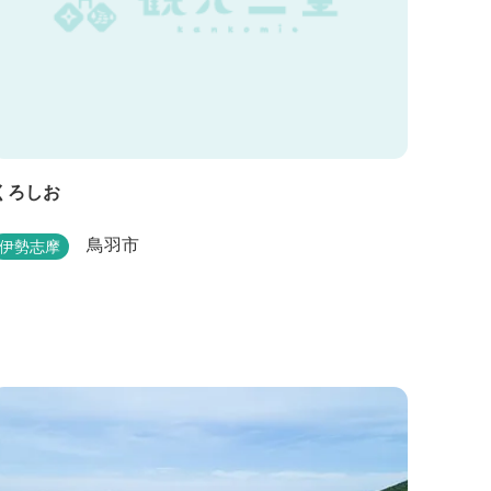
くろしお
鳥羽市
伊勢志摩