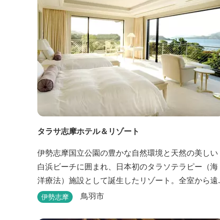
タラサ志摩ホテル＆リゾート
伊勢志摩国立公園の豊かな自然環境と天然の美しい
白浜ビーチに囲まれ、日本初のタラソテラピー（海
洋療法）施設として誕生したリゾート。全室から遠
浅で穏やかな伊勢湾を眺めることができ、リラック
鳥羽市
伊勢志摩
スした滞在をお楽しみいただけます。滞在中は、目