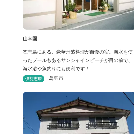
山幸園
答志島にある、豪華舟盛料理が自慢の宿。海水を使
ったプールもあるサンシャインビーチが目の前で、
海水浴や魚釣りにも便利です！
鳥羽市
伊勢志摩