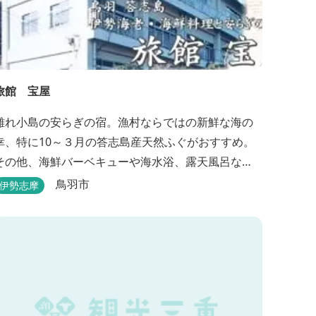
旅館 宝屋
離れ小島の安らぎの宿。漁村ならではの新鮮な海の
幸、特に10～３月の答志島産天然ふぐがおすすめ。
その他、海鮮バーベキューや海水浴、露天風呂な
ど。
鳥羽市
伊勢志摩