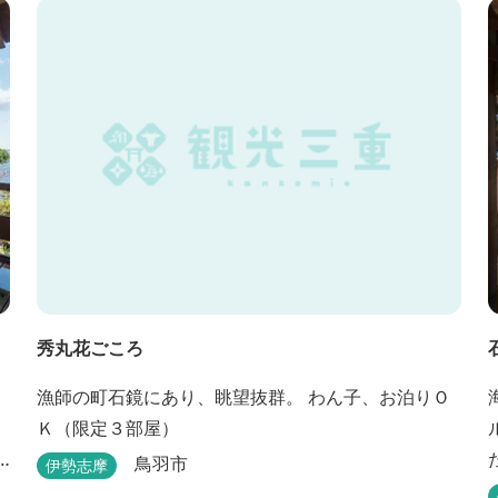
た。 目の前は太平洋に注ぐ伊勢湾の海の風景が広が
り、後背は山に囲まれ、自然豊かな環境で、正にゆ
ったりとたおやかに時が流れています。 「インフィ
ニティ風呂」と呼...
秀丸花ごころ
漁師の町石鏡にあり、眺望抜群。 わん子、お泊りＯ
Ｋ（限定３部屋）
鳥羽市
伊勢志摩