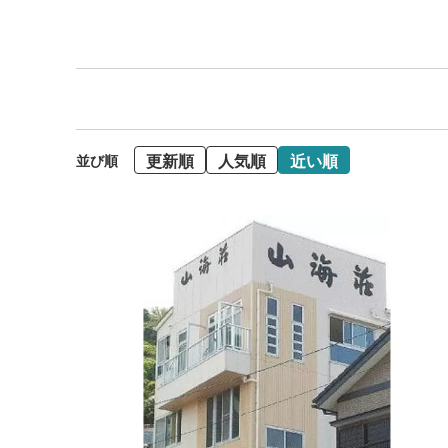
更新順
人気順
近い順
並び順