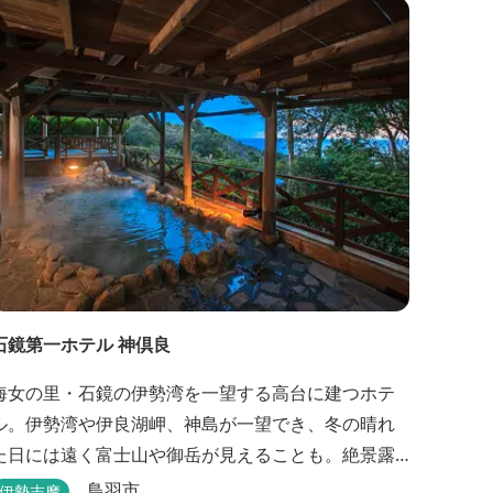
石鏡第一ホテル 神倶良
海女の里・石鏡の伊勢湾を一望する高台に建つホテ
ル。伊勢湾や伊良湖岬、神島が一望でき、冬の晴れ
た日には遠く富士山や御岳が見えることも。絶景露
天風呂と貸切家族風呂が大好評です。 伊勢志摩の新
鳥羽市
伊勢志摩