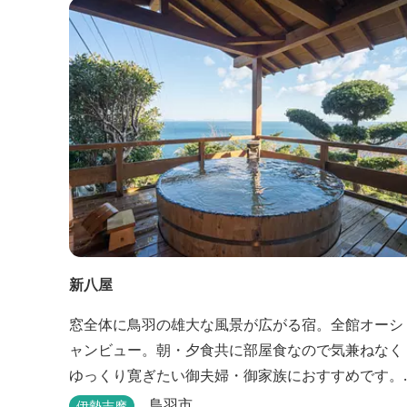
の前の海からきれいな海水を引き込み、24時間以内
に新鮮な状態で使用するタラソテラピーや、季節の
海の幸を楽しめるフレンチと日本料理が堪能できま
す。
新八屋
窓全体に鳥羽の雄大な風景が広がる宿。全館オーシ
ャンビュー。朝・夕食共に部屋食なので気兼ねなく
ゆっくり寛ぎたい御夫婦・御家族におすすめです。
露天の湯船から眺める満天の星や、薄紫ら染まる朝
鳥羽市
伊勢志摩