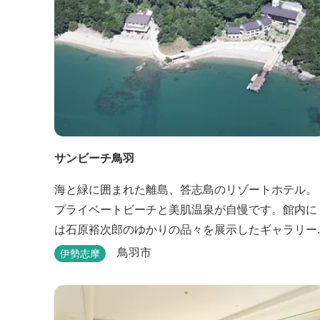
サンビーチ鳥羽
海と緑に囲まれた離島、答志島のリゾートホテル。
プライベートビーチと美肌温泉が自慢です。館内に
は石原裕次郎のゆかりの品々を展示したギャラリー
もあります。
鳥羽市
伊勢志摩