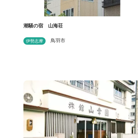
潮騒の宿 山海荘
鳥羽市
伊勢志摩