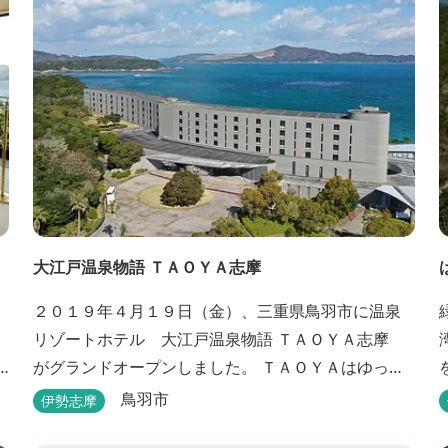
大江戸温泉物語 ＴＡＯＹＡ志摩
２０１９年４月１９日（金）、三重県鳥羽市に温泉
リゾートホテル 大江戸温泉物語 ＴＡＯＹＡ志摩
がグランドオープンしました。 ＴＡＯＹＡはゆった
りとたおやかにお過ごしいただけるホテルを目指
鳥羽市
伊勢志摩
し、カキの産地の鳥羽市浦村町にオープンしまし