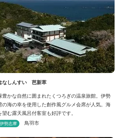
はなしんすい 芭新萃
緑豊かな自然に囲まれたくつろぎの温泉旅館。伊勢
湾の海の幸を使用した創作風グルメ会席が人気。海
を望む露天風呂付客室も好評です。
鳥羽市
伊勢志摩