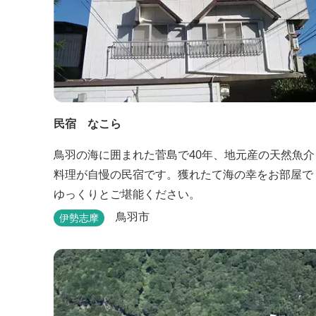
民宿 なこら
鳥羽の海に囲まれた菅島で40年、地元産の天然魚介
料理が自慢の民宿です。獲れたて海の幸をお部屋で
ゆっくりとご堪能ください。
鳥羽市
伊勢志摩