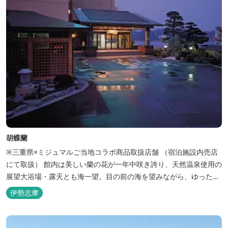
胡蝶蘭
※三重県×ミジュマルご当地コラボ商品取扱店舗 （宿泊施設内売店
にて取扱） 館内は美しい蘭の花が一年中咲き誇り、天然温泉使用の
展望大浴場・露天とも海一望。目の前の海を望みながら、ゆったり
とした時間をお過ごし下さい。
伊勢志摩