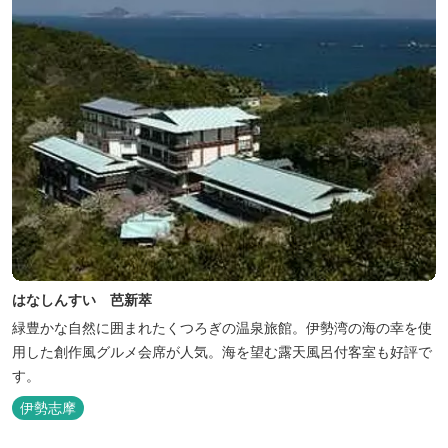
はなしんすい 芭新萃
緑豊かな自然に囲まれたくつろぎの温泉旅館。伊勢湾の海の幸を使
用した創作風グルメ会席が人気。海を望む露天風呂付客室も好評で
す。
伊勢志摩