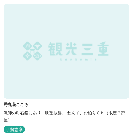
秀丸花ごころ
漁師の町石鏡にあり、眺望抜群。 わん子、お泊りＯＫ（限定３部
屋）
伊勢志摩