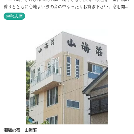
香りとともに心地よい波の音の中ゆったりお寛ぎ下さい。窓を開け
浴衣姿でのんびり太公望！ 部屋から釣りができる「座敷釣り」は当
伊勢志摩
館ならではの名物。（貸しざお／エサ付要予約） 海水温泉露天風呂
は貸切もできます。また、季節により食べ放題プランもあるのでお
問い合わせください。
潮騒の宿 山海荘