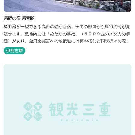
扇野の宿 扇芳閣
鳥羽湾が一望できる高台の静かな宿。全ての部屋から鳥羽の海が見
渡せます。敷地内には「めだかの学校」（５０００匹のメダカの群
遊）があり、金刀比羅宮への散策道には梅や桜など四季折々の花が
咲き誇り、ここ扇野ならではの懐かしい風景と感動に出会うことが
伊勢志摩
出来ます。 扇野温泉”初蕾の湯”では、水琴窟の音に耳をすませてみ
てください。ユニバーサルルーム、露天風呂付客室もあります。