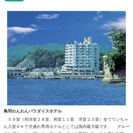
鳥羽わんわんパラダイスホテル
５９室（和洋室２８室、和室１１室、洋室２０室）全てワンちゃ
ん入室ＯＫで犬連れ専用ホテルとしては国内最大級です。 グルー