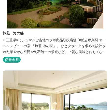
旅荘 海の蝶
※三重県×ミジュマルご当地コラボ商品取扱店舗 伊勢志摩鳥羽 オー
シャンビューの宿 「旅荘 海の蝶」。 ひとクラス上を求めて設計さ
れた華やかな空間や鳥羽随一の景観など、上質な美味とおもてなし
をお約束します。 海の蝶ならではのゆとりの休日をお過ごし下さい
伊勢志摩
ませ。