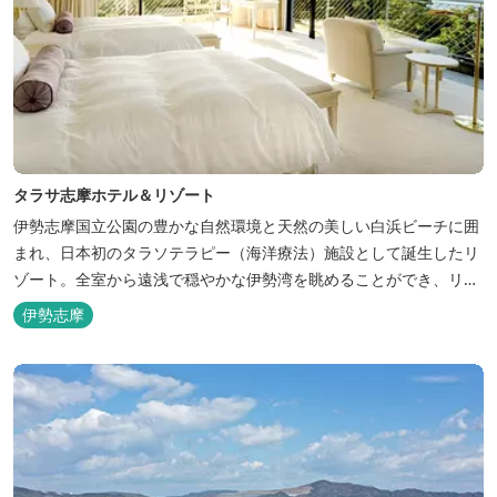
タラサ志摩ホテル＆リゾート
伊勢志摩国立公園の豊かな自然環境と天然の美しい白浜ビーチに囲
まれ、日本初のタラソテラピー（海洋療法）施設として誕生したリ
ゾート。全室から遠浅で穏やかな伊勢湾を眺めることができ、リラ
ックスした滞在をお楽しみいただけます。滞在中は、目の前の海か
伊勢志摩
らきれいな海水を引き込み、24時間以内に新鮮な状態で使用するタ
ラソテラピーや、季節の海の幸を楽しめるフレンチと日本料理が堪
能できます。