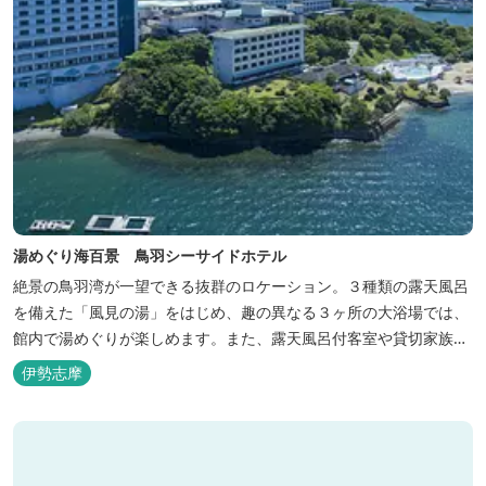
湯めぐり海百景 鳥羽シーサイドホテル
絶景の鳥羽湾が一望できる抜群のロケーション。３種類の露天風呂
を備えた「風見の湯」をはじめ、趣の異なる３ヶ所の大浴場では、
館内で湯めぐりが楽しめます。また、露天風呂付客室や貸切家族風
呂（有料）、足湯に湯上がり処などもございますので、湯浴みの一
伊勢志摩
日をお過ごしいただけます。 お料理についても、「詩季バイキン
グ」はオープンキッチンで出来立て料理を舌だけではなく目や耳で
も楽しめます、また海の幸を...