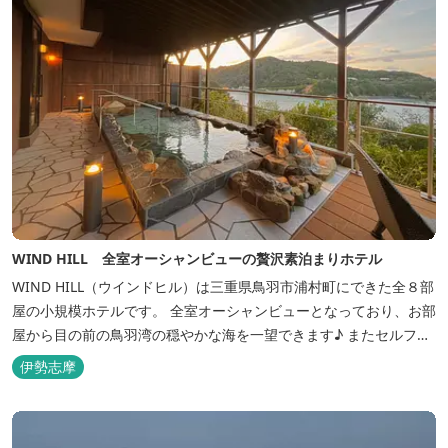
WIND HILL 全室オーシャンビューの贅沢素泊まりホテル
WIND HILL（ウインドヒル）は三重県鳥羽市浦村町にできた全８部
屋の小規模ホテルです。 全室オーシャンビューとなっており、お部
屋から目の前の鳥羽湾の穏やかな海を一望できます♪ またセルフチ
ェックイン方式を採用しているため、好きな時間に非対面でチェッ
伊勢志摩
クインが可能です。 食事提供や接客サービスがない分、リーズナブ
ルな料金で宿泊が可能なため、観光目的の拠点としてぜひご利用く
ださい♪ ...