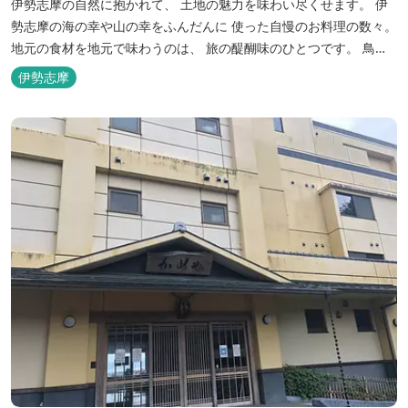
伊勢志摩の自然に抱かれて、 土地の魅力を味わい尽くせます。 伊
勢志摩の海の幸や山の幸をふんだんに 使った自慢のお料理の数々。
地元の食材を地元で味わうのは、 旅の醍醐味のひとつです。 鳥羽
湾の潮風を感じる露天風呂や 広々としたテラス付きのお部屋。 行
伊勢志摩
き交うフェリーをのんびり眺めて、 日常をちょっと忘れるひと時を
お過ごしください。