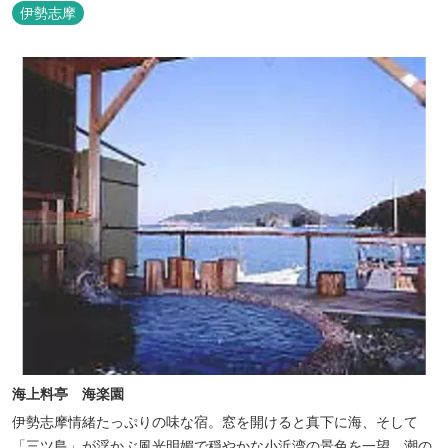
伊勢志摩
海上料亭 海楽園
伊勢志摩情緒たっぷりの味な宿。窓を開けると真下に海、そして
「三ツ島」が浮かぶ風光明媚で穏やかな小浜湾の景色を一望。潮の