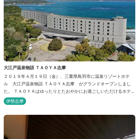
大江戸温泉物語 ＴＡＯＹＡ志摩
２０１９年４月１９日（金）、三重県鳥羽市に温泉リゾートホテ
ル 大江戸温泉物語 ＴＡＯＹＡ志摩 がグランドオープンしまし
た。 ＴＡＯＹＡはゆったりとたおやかにお過ごしいただけるホテル
を目指し、カキの産地の鳥羽市浦村町にオープンしました。 目の前
伊勢志摩
は太平洋に注ぐ伊勢湾の海の風景が広がり、後背は山に囲まれ、自
然豊かな環境で、正にゆったりとたおやかに時が流れています。
「インフィニティ風呂」と呼...