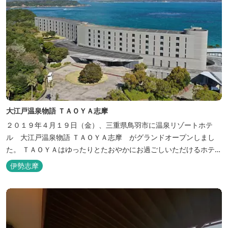
大江戸温泉物語 ＴＡＯＹＡ志摩
２０１９年４月１９日（金）、三重県鳥羽市に温泉リゾートホテ
ル 大江戸温泉物語 ＴＡＯＹＡ志摩 がグランドオープンしまし
た。 ＴＡＯＹＡはゆったりとたおやかにお過ごしいただけるホテル
を目指し、カキの産地の鳥羽市浦村町にオープンしました。 目の前
伊勢志摩
は太平洋に注ぐ伊勢湾の海の風景が広がり、後背は山に囲まれ、自
然豊かな環境で、正にゆったりとたおやかに時が流れています。
「インフィニティ風呂」と呼...