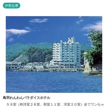
伊勢志摩
鳥羽わんわんパラダイスホテル
５９室（和洋室２８室、和室１１室、洋室２０室）全てワンちゃ