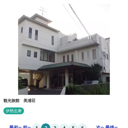
観光旅館 美浦荘
伊勢志摩
最初へ
前へ
...
次へ
最後へ
1
2
3
4
5
6