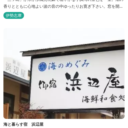
香りとともに心地よい波の音の中ゆったりお寛ぎ下さい。窓を開け
浴衣姿でのんびり太公望！ 部屋から釣りができる「座敷釣り」は当
伊勢志摩
館ならではの名物。（貸しざお／エサ付要予約） 海水温泉露天風呂
は貸切もできます。また、季節により食べ放題プランもあるのでお
問い合わせください。
海と暮らす宿 浜辺屋