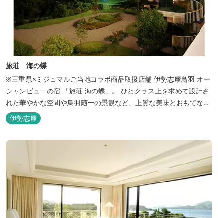
旅荘 海の蝶
※三重県×ミジュマルご当地コラボ商品取扱店舗 伊勢志摩鳥羽 オー
シャンビューの宿 「旅荘 海の蝶」。 ひとクラス上を求めて設計さ
れた華やかな空間や鳥羽随一の景観など、上質な美味とおもてなし
をお約束します。 海の蝶ならではのゆとりの休日をお過ごし下さい
伊勢志摩
ませ。