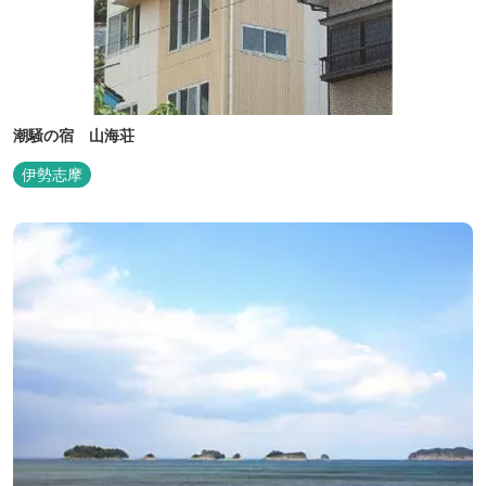
潮騒の宿 山海荘
伊勢志摩