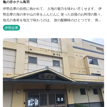
亀の井ホテル鳥羽
伊勢志摩の自然に抱かれて、 土地の魅力を味わい尽くせます。 伊
勢志摩の海の幸や山の幸をふんだんに 使った自慢のお料理の数々。
地元の食材を地元で味わうのは、 旅の醍醐味のひとつです。 鳥羽
湾の潮風を感じる露天風呂や 広々としたテラス付きのお部屋。 行
伊勢志摩
き交うフェリーをのんびり眺めて、 日常をちょっと忘れるひと時を
お過ごしください。