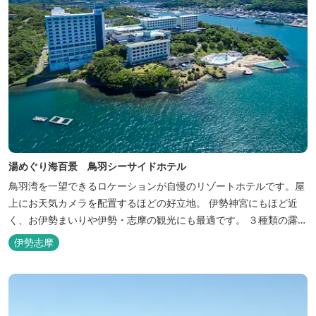
湯めぐり海百景 鳥羽シーサイドホテル
鳥羽湾を一望できるロケーションが自慢のリゾートホテルです。屋
上にお天気カメラを配置するほどの好立地。 伊勢神宮にもほど近
く、お伊勢まいりや伊勢・志摩の観光にも最適です。 ３種類の露天
風呂を備えた「風見の湯」をはじめ、趣の異なる３ヶ所の大浴場で
伊勢志摩
は、館内で湯めぐりが楽しめます。 また、露天風呂付客室や貸切家
族風呂（有料）、足湯に湯上がり処などもございますので、湯浴み
の一日をお過ごしいた...