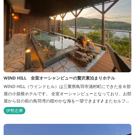
WIND HILL 全室オーシャンビューの贅沢素泊まりホテル
WIND HILL（ウインドヒル）は三重県鳥羽市浦村町にできた全８部
屋の小規模ホテルです。 全室オーシャンビューとなっており、お部
屋から目の前の鳥羽湾の穏やかな海を一望できます♪ またセルフチ
ェックイン方式を採用しているため、好きな時間に非対面でチェッ
伊勢志摩
クインが可能です。 食事提供や接客サービスがない分、リーズナブ
ルな料金で宿泊が可能なため、観光目的の拠点としてぜひご利用く
ださい♪ ...