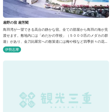
扇野の宿 扇芳閣
鳥羽湾が一望できる高台の静かな宿。全ての部屋から鳥羽の海が見
渡せます。敷地内には「めだかの学校」（５０００匹のメダカの群
遊）があり、金刀比羅宮への散策道には梅や桜など四季折々の花が
咲き誇り、ここ扇野ならではの懐かしい風景と感動に出会うことが
伊勢志摩
出来ます。 扇野温泉”初蕾の湯”では、水琴窟の音に耳をすませてみ
てください。ユニバーサルルーム、露天風呂付客室もあります。