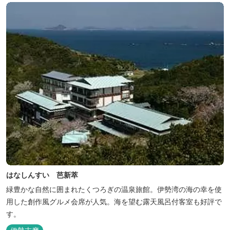
はなしんすい 芭新萃
緑豊かな自然に囲まれたくつろぎの温泉旅館。伊勢湾の海の幸を使
用した創作風グルメ会席が人気。海を望む露天風呂付客室も好評で
す。