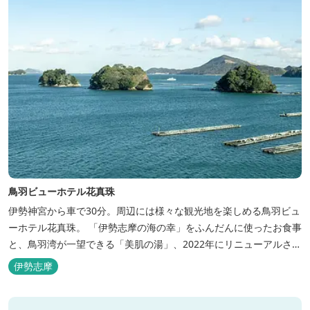
鳥羽ビューホテル花真珠
伊勢神宮から車で30分。周辺には様々な観光地を楽しめる鳥羽ビュ
ーホテル花真珠。 「伊勢志摩の海の幸」をふんだんに使ったお食事
と、鳥羽湾が一望できる「美肌の湯」、2022年にリニューアルされ
た客室で、五感から体と心を癒やします。 【お部屋】 近年リニュ
伊勢志摩
ーアルした過ごしやすいお部屋で、親子3世代で楽しめるお部屋に
なっております。 全室オーシャンビューで雄大な鳥羽湾を一望で