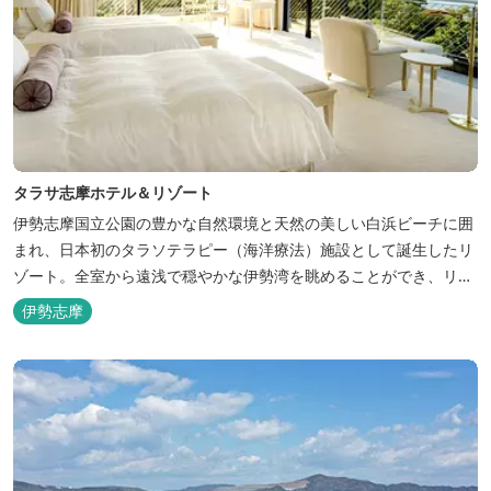
タラサ志摩ホテル＆リゾート
伊勢志摩国立公園の豊かな自然環境と天然の美しい白浜ビーチに囲
まれ、日本初のタラソテラピー（海洋療法）施設として誕生したリ
ゾート。全室から遠浅で穏やかな伊勢湾を眺めることができ、リラ
ックスした滞在をお楽しみいただけます。滞在中は、目の前の海か
伊勢志摩
らきれいな海水を引き込み、24時間以内に新鮮な状態で使用するタ
ラソテラピーや、季節の海の幸を楽しめるフレンチと日本料理が堪
能できます。