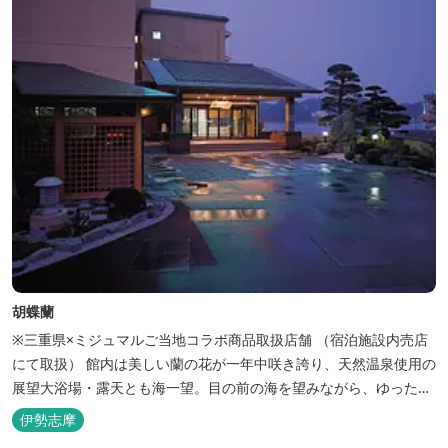
胡蝶蘭
※三重県×ミジュマルご当地コラボ商品取扱店舗 （宿泊施設内売店
にて取扱） 館内は美しい蘭の花が一年中咲き誇り、天然温泉使用の
展望大浴場・露天とも海一望。目の前の海を望みながら、ゆったり
とした時間をお過ごし下さい。
伊勢志摩