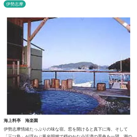
伊勢志摩
海上料亭 海楽園
伊勢志摩情緒たっぷりの味な宿。窓を開けると真下に海、そして
「三ツ島」が浮かぶ風光明媚で穏やかな小浜湾の景色を一望。潮の