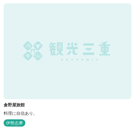
時間6:30～900）、大浴場完備、全室インターネット回線完備（Wi-
Fi・LAN接...
倉野屋旅館
料理に自信あり。
伊勢志摩