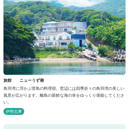
旅館 ニューうず潮
鳥羽湾に浮かぶ菅島の料理宿。窓辺には四季折々の鳥羽湾の美しい
風景が広がります。離島の新鮮な海の幸をゆっくり堪能してくださ
い。
伊勢志摩