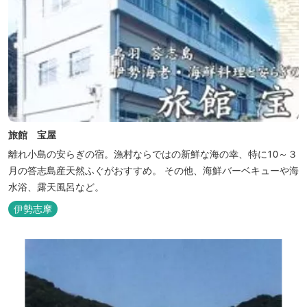
旅館 宝屋
離れ小島の安らぎの宿。漁村ならではの新鮮な海の幸、特に10～３
月の答志島産天然ふぐがおすすめ。 その他、海鮮バーベキューや海
水浴、露天風呂など。
伊勢志摩