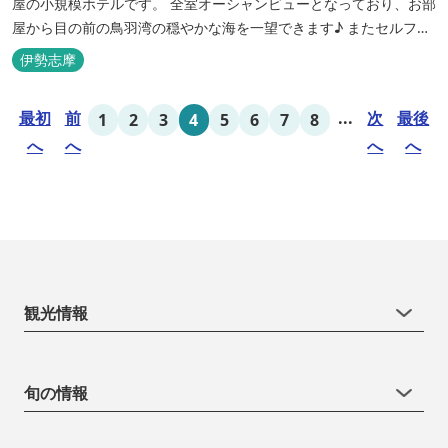
屋の小規模ホテルです。 全室オーシャンビューとなっており、お部
屋から目の前の鳥羽湾の穏やかな海を一望できます♪ またセルフチ
ェックイン方式を採用しているため、好きな時間に非対面でチェッ
伊勢志摩
クインが可能です。 食事提供や接客サービスがない分、リーズナブ
ルな料金で宿泊が可能なため、観光目的の拠点としてぜひご利用く
最初
前
...
次
最後
1
2
3
4
5
6
7
8
ださい♪ ...
へ
へ
へ
へ
観光情報
旬の情報