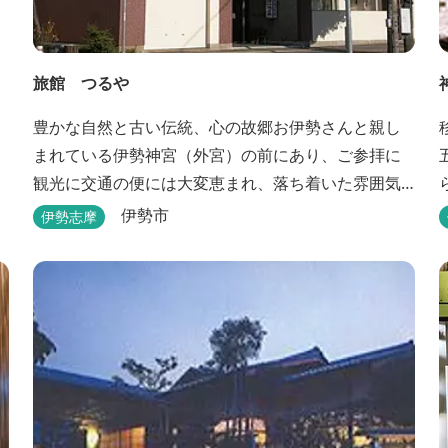
旅館 つるや
豊かな自然と古い伝統、心の故郷お伊勢さんと親し
まれている伊勢神宮（外宮）の前にあり、ご参拝に
観光に交通の便には大変恵まれ、落ち着いた雰囲気
と家庭的な気楽さでご愛顧を頂いております。
伊勢市
伊勢志摩