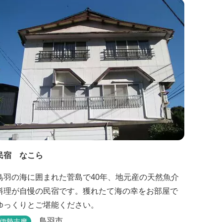
民宿 なこら
鳥羽の海に囲まれた菅島で40年、地元産の天然魚介
料理が自慢の民宿です。獲れたて海の幸をお部屋で
ゆっくりとご堪能ください。
鳥羽市
伊勢志摩