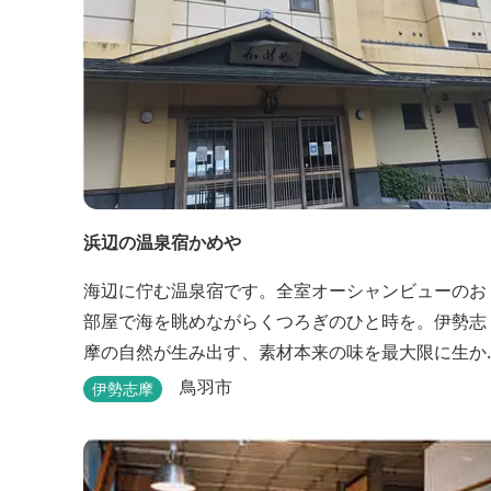
浜辺の温泉宿かめや
海辺に佇む温泉宿です。全室オーシャンビューのお
部屋で海を眺めながらくつろぎのひと時を。伊勢志
摩の自然が生み出す、素材本来の味を最大限に生か
したお料理も味わえます。
鳥羽市
伊勢志摩