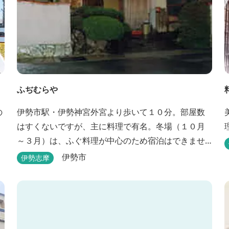
ふぢむらや
の
伊勢市駅・伊勢神宮外宮より歩いて１０分。部屋数
はすくないですが、主に料理で有名。冬場（１０月
～３月）は、ふぐ料理が中心のため宿泊はできませ
ん。他に季節ごとに地元素材を生かした特殊料理も
伊勢市
伊勢志摩
お楽しみ頂けます。