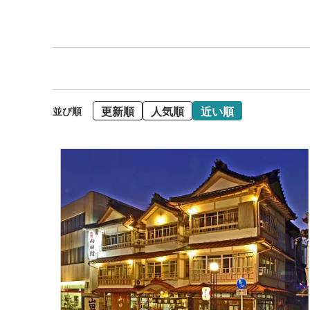
更新順
人気順
近い順
並び順