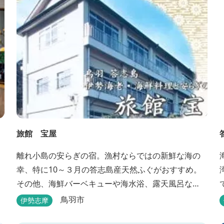
旅館 宝屋
離れ小島の安らぎの宿。漁村ならではの新鮮な海の
幸、特に10～３月の答志島産天然ふぐがおすすめ。
その他、海鮮バーベキューや海水浴、露天風呂な
ど。
鳥羽市
伊勢志摩