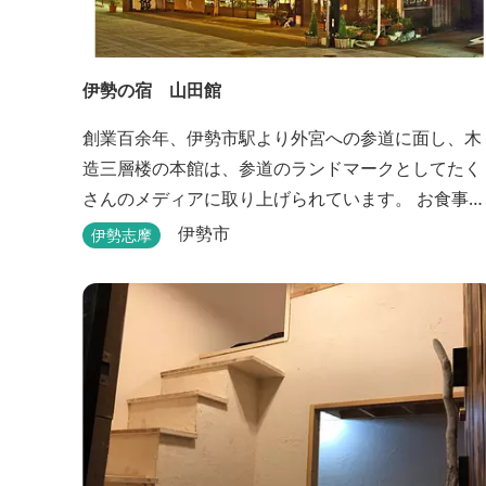
伊勢の宿 山田館
創業百余年、伊勢市駅より外宮への参道に面し、木
造三層楼の本館は、参道のランドマークとしてたく
さんのメディアに取り上げられています。 お食事も
伊勢志摩の食材をお値打ちに堪能できるとご好評い
伊勢市
伊勢志摩
ただいています。