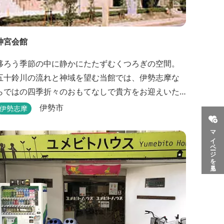
神宮会館
移ろう季節の中に静かにたたずむくつろぎの空間。
五十鈴川の流れと神域を望む当館では、伊勢志摩な
らではの四季折々のおもてなしで貴方をお迎えいた
します。伊勢神宮（内宮）に歩いて５分。早朝参拝
伊勢市
伊勢志摩
を体験できます。
マイページを見る