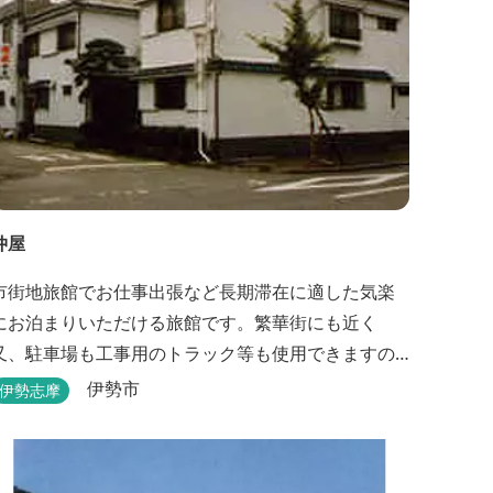
仲屋
市街地旅館でお仕事出張など長期滞在に適した気楽
にお泊まりいただける旅館です。繁華街にも近く
又、駐車場も工事用のトラック等も使用できますの
で、ぜひご利用ください。
伊勢市
伊勢志摩