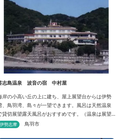
答志島温泉 波音の宿 中村屋
海岸の小高い丘の上に建ち、屋上展望台からは伊勢
湾、鳥羽湾、島々が一望できます。風呂は天然温泉
で貸切展望露天風呂がおすすめです。（温泉は展望
大浴場のみとなります。）
鳥羽市
伊勢志摩