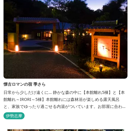
懐古ロマンの宿 季さら
日常から少しだけ遠くに… 静かな森の中に【本館離れ5棟】と【本
館離れ～IRORI～5棟】本館離れには森林浴が楽しめる露天風呂
と、家族でゆったり過ごせる内湯がついています。お部屋に合わせ
た様々なプランがございます。
伊勢志摩