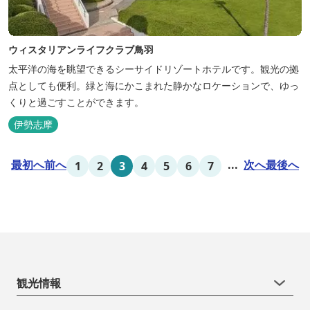
ウィスタリアンライフクラブ鳥羽
太平洋の海を眺望できるシーサイドリゾートホテルです。観光の拠
点としても便利。緑と海にかこまれた静かなロケーションで、ゆっ
くりと過ごすことができます。
伊勢志摩
最初へ
前へ
...
次へ
最後へ
1
2
3
4
5
6
7
観光情報