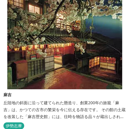
麻吉
丘陸地の斜面に沿って建てられた懸造り、創業200年の旅籠「麻
吉」は、かつての古市の繁栄を今に伝える存在です。 その館の土蔵
を改装した「麻吉歴史館」には、往時を物語る品々が蔵出しされ、
お伊勢参り華やかなりし頃へとお誘い致します。
伊勢志摩