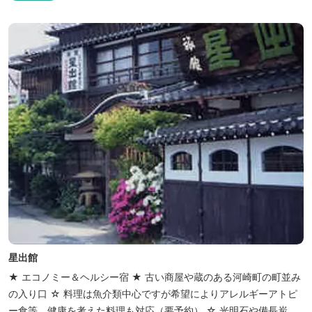
星出館
★ エコノミー＆ヘルシー宿 ★ 古い商屋や蔵のある河崎町の町並み
の入り口 ☆ 料理は魚介類中心ですが希望によりアレルギーアトピ
ー食等、健康を考えた料理も対応（要予約） ☆ 光明石や備長炭を