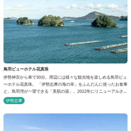
鳥羽ビューホテル花真珠
伊勢神宮から車で30分。周辺には様々な観光地を楽しめる鳥羽ビュ
ーホテル花真珠。 「伊勢志摩の海の幸」をふんだんに使ったお食事
と、鳥羽湾が一望できる「美肌の湯」、2022年にリニューアルされ
た客室で、五感から体と心を癒やします。 【お部屋】 近年リニュ
伊勢志摩
ーアルした過ごしやすいお部屋で、親子3世代で楽しめるお部屋に
なっております。 全室オーシャンビューで雄大な鳥羽湾を一望で
き、日頃の疲...