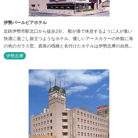
伊勢パールピアホテル
近鉄伊勢市駅北口から徒歩2分。 船が港で休息するように人が集い
快適に過ごし旅立つようなホテル。優しいアースカラーの外観に海
の色のガラス窓。真珠の桟橋と名付けたホテルは伊勢志摩の自然保
護への思いか省エネルギーへの工夫と設備を備えています。 和食・
伊勢志摩
イタリアンレストランがございます。 また、宿泊のお客様は途中出
入り自由立体駐車場を無料でお使いいただけます。