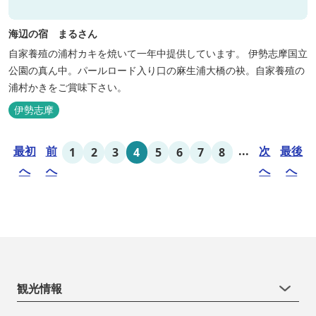
海辺の宿 まるさん
自家養殖の浦村カキを焼いて一年中提供しています。 伊勢志摩国立
公園の真ん中。パールロード入り口の麻生浦大橋の袂。自家養殖の
浦村かきをご賞味下さい。
伊勢志摩
最初
前
...
次
最後
1
2
3
4
5
6
7
8
へ
へ
へ
へ
観光情報