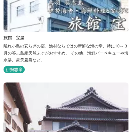
旅館 宝屋
離れ小島の安らぎの宿。漁村ならではの新鮮な海の幸、特に10～３
月の答志島産天然ふぐがおすすめ。 その他、海鮮バーベキューや海
水浴、露天風呂など。
伊勢志摩