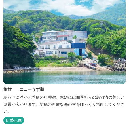
旅館 ニューうず潮
鳥羽湾に浮かぶ菅島の料理宿。窓辺には四季折々の鳥羽湾の美しい
風景が広がります。離島の新鮮な海の幸をゆっくり堪能してくださ
い。
伊勢志摩