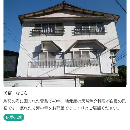
民宿 なこら
鳥羽の海に囲まれた菅島で40年、地元産の天然魚介料理が自慢の民
宿です。獲れたて海の幸をお部屋でゆっくりとご堪能ください。
伊勢志摩