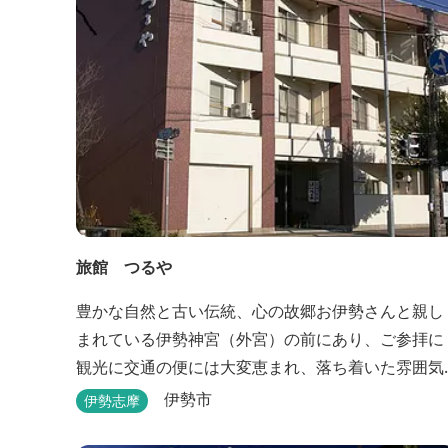
めます。
旅館 つるや
豊かな自然と古い伝統、心の故郷お伊勢さんと親し
まれている伊勢神宮（外宮）の前にあり、ご参拝に
観光に交通の便には大変恵まれ、落ち着いた雰囲気
と家庭的な気楽さでご愛顧を頂いております。
伊勢市
伊勢志摩