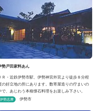
伊勢戸田家料あん
ＪＲ・近鉄伊勢市駅、伊勢神宮外宮より徒歩８分程
度の好立地の所にあります。数寄屋造りの佇まいの
中で、あじわう本格懐石料理をお楽しみ下さい。
伊勢市
伊勢志摩