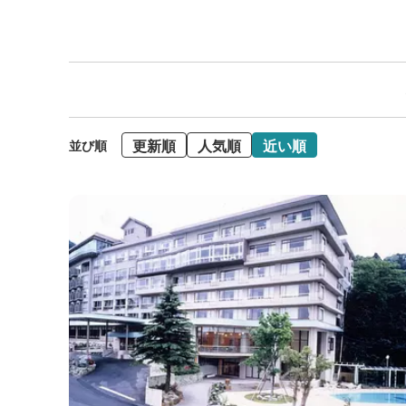
更新順
人気順
近い順
並び順