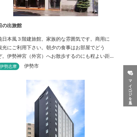
日の出旅館
純日本風３階建旅館。家族的な雰囲気です。商用に
観光にご利用下さい。朝夕の食事はお部屋でどう
ぞ。伊勢神宮（外宮）へお散歩するのにも程よい距
離です。
伊勢市
伊勢志摩
マイページを見る