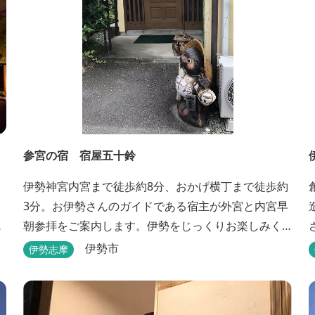
参宮の宿 宿屋五十鈴
ィ
伊勢神宮内宮まで徒歩約8分、おかげ横丁まで徒歩約
3分。お伊勢さんのガイドである宿主が外宮と内宮早
朝参拝をご案内します。伊勢をじっくりお楽しみく
ださい。
伊勢市
伊勢志摩
2