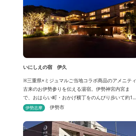
いにしえの宿 伊久
※三重県×ミジュマルご当地コラボ商品のアメニテ
古来のお伊勢参りを伝える湯宿。伊勢神宮内宮ま
で、おはらい町・おかげ横丁をのんびり歩いて約15
分。 部屋・風呂の前に広がる豊かな森は、そのまま
伊勢市
伊勢志摩
内宮の森へと連なっています。 お伊勢さんとつなが
っている・・そんな気持ちになる宿です。 館内には
つの大浴場と趣の異なる３つの貸切露天風呂を楽し