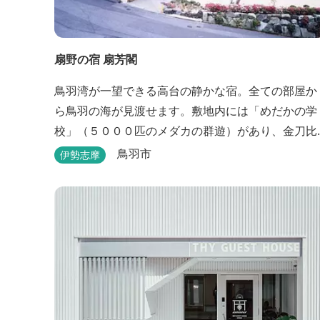
扇野の宿 扇芳閣
鳥羽湾が一望できる高台の静かな宿。全ての部屋か
ら鳥羽の海が見渡せます。敷地内には「めだかの学
校」（５０００匹のメダカの群遊）があり、金刀比
羅宮への散策道には梅や桜など四季折々の花が咲き
鳥羽市
伊勢志摩
誇り、ここ扇野ならではの懐かしい風景と感動に出
会うことが出来ます。 扇野温泉”初蕾の湯”では、水
琴窟の音に耳をすませてみてください。ユニバーサ
ルルーム、露天風呂付客室もあります。