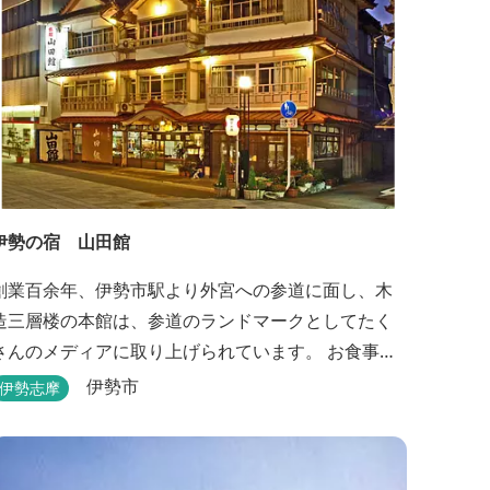
伊勢の宿 山田館
創業百余年、伊勢市駅より外宮への参道に面し、木
造三層楼の本館は、参道のランドマークとしてたく
さんのメディアに取り上げられています。 お食事も
伊勢志摩の食材をお値打ちに堪能できるとご好評い
伊勢市
伊勢志摩
ただいています。