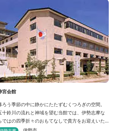
神宮会館
移ろう季節の中に静かにたたずむくつろぎの空間。
五十鈴川の流れと神域を望む当館では、伊勢志摩な
らではの四季折々のおもてなしで貴方をお迎えいた
します。伊勢神宮（内宮）に歩いて５分。早朝参拝
伊勢市
伊勢志摩