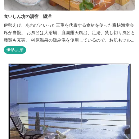
食いしん坊の湯宿 望洋
伊勢えび、あわびといった三重を代表する食材を使った豪快海幸会
席が自慢。 お風呂は大浴場、庭園露天風呂、足湯、貸し切り風呂と
種類も充実。 榊原温泉の汲み湯を使用しているので、お肌もツルツ
ルに。
伊勢志摩