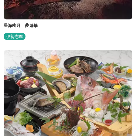
星海幽月 夢遊華
伊勢志摩