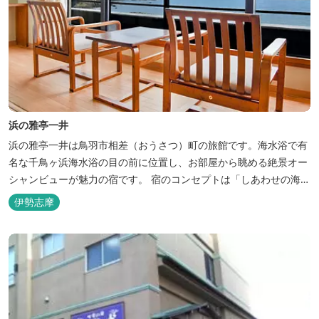
浜の雅亭一井
浜の雅亭一井は鳥羽市相差（おうさつ）町の旅館です。海水浴で有
名な千鳥ヶ浜海水浴の目の前に位置し、お部屋から眺める絶景オー
シャンビューが魅力の宿です。 宿のコンセプトは「しあわせの海
へ、ようきたなあ」。鳥羽市の南端「相差(おうさつ)」は太平洋に
伊勢志摩
面したみなと町。相差の海は、おいしい海産物、海女さん、美しい
千鳥ヶ浜、海に浮く富士山、水平線に昇る朝陽といった自然に恵ま
れた「しあわせの海」です。...