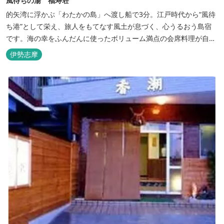
風待ちの湯 福寿荘
的矢湾に浮かぶ「わたかの島」へ渡し船で3分。江戸時代から“風待
ち港”として栄え、旅人をもてなす風土が息づく、心うるおう島宿
です。海の幸をふんだんに使ったボリューム満点の会席料理が自
慢。肌にやさしい天然の療養泉が満喫できるお風呂は、伊勢志摩最
伊勢志摩
大級の庭園露天風呂です。