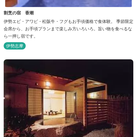
割烹の宿 香潮
伊勢エビ・アワビ・松阪牛・フグもお手頃価格で食体験。 季節限定
会席から、お手頃プランまで楽しみ方いろいろ。旨い物を食べるな
ら一押し宿です。
伊勢志摩