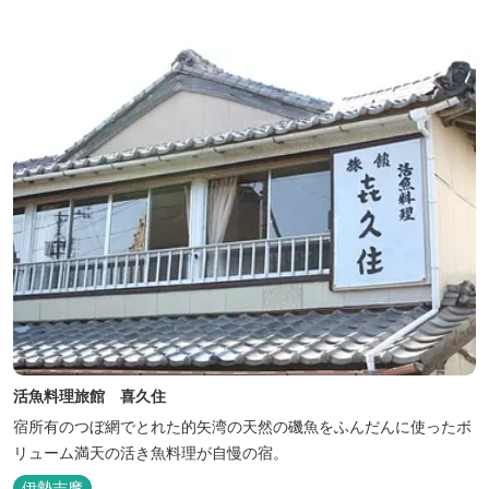
活魚料理旅館 喜久住
宿所有のつぼ網でとれた的矢湾の天然の磯魚をふんだんに使ったボ
リューム満天の活き魚料理が自慢の宿。
伊勢志摩