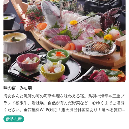
味の宿 みち潮
海女さんと漁師の町の海幸料理を味わえる宿。鳥羽の海幸や三重ブ
ランド松阪牛、岩牡蠣、自然が育んだ野菜など、心ゆくまでご堪能
ください。全館無料Wi-Fi対応！露天風呂付客室あり！選べる貸切
風呂も人気♪相差町内にはパワースポット石神さん（神明神社）あ
伊勢志摩
り！伊勢神宮・おかげ横丁まで最短40分！鳥羽十景にも選ばれた千