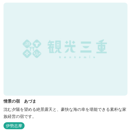
鳥ヶ浜は当館の目の前！宿を一歩出れば、満天の星空！周りに何も
ない場所だからこそ、星空がき...
情景の宿 あづま
沈む夕陽を望める絶景露天と、豪快な海の幸を堪能できる素朴な家
族経営の宿です。
伊勢志摩