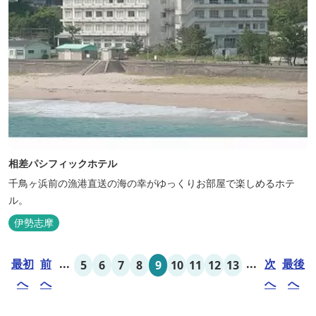
相差パシフィックホテル
千鳥ヶ浜前の漁港直送の海の幸がゆっくりお部屋で楽しめるホテ
ル。
伊勢志摩
最初
前
...
...
次
最後
5
6
7
8
9
10
11
12
13
へ
へ
へ
へ