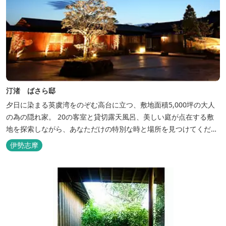
汀渚 ばさら邸
夕日に染まる英虞湾をのぞむ高台に立つ、敷地面積5,000坪の大人
の為の隠れ家。 20の客室と貸切露天風呂、美しい庭が点在する敷
地を探索しながら、あなただけの特別な時と場所を見つけてくださ
い。
伊勢志摩