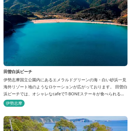
田曽白浜ビーチ
伊勢志摩国立公園内にあるエメラルドグリーンの海・白い砂浜一見
海外リゾート地のようなロケーションが広がっております。 田曽白
浜ビーチでは、オシャレなcafeでT-BONEステーキが食べられる。
又、海を見ながら黄昏るのもよし、アクティブにマリンアクティビ
伊勢志摩
ティ・スカイダイビング・ヘリコプタークルージングを体験するこ
ともできます。 是非、田曽白浜にございます施設紹介のVTRをご参
照く...