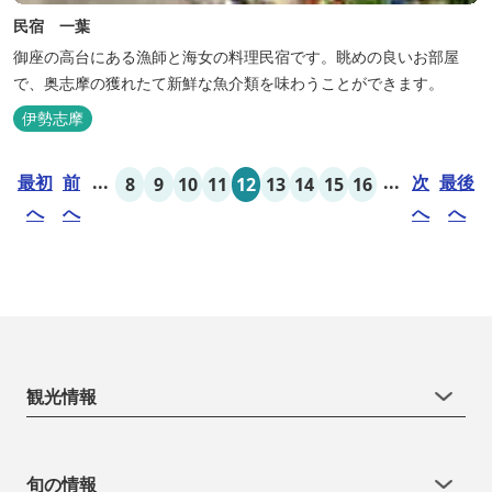
民宿 一葉
御座の高台にある漁師と海女の料理民宿です。眺めの良いお部屋
で、奥志摩の獲れたて新鮮な魚介類を味わうことができます。
伊勢志摩
最初
前
...
...
次
最後
8
9
10
11
12
13
14
15
16
へ
へ
へ
へ
観光情報
旬の情報