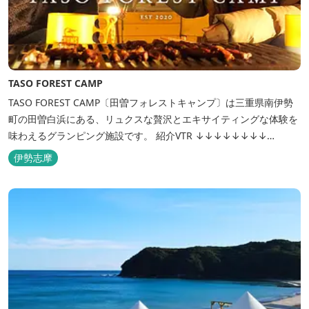
TASO FOREST CAMP
TASO FOREST CAMP〔田曽フォレストキャンプ〕は三重県南伊勢
町の田曽白浜にある、リュクスな贅沢とエキサイティングな体験を
味わえるグランピング施設です。 紹介VTR ↓↓↓↓↓↓↓↓
https://www.youtube.com/watch?v=jpF0wPRjqSw
伊勢志摩