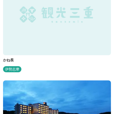
かね長
伊勢志摩