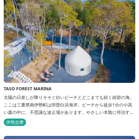
TASO FOREST MARINA
太陽の日差しが降りそそぐ白いビーチとどこまでも続く紺碧の海。
ここは三重県南伊勢町は田曽白浜海岸。ビーチから徒歩1分の小高
い森の中に、不思議な波止場があります。やさしい木陰に停泊する
のは3艇のヨット。日本初の森のマリーナです。 航海の気分高まる
伊勢志摩
インテリアは見た目からは想像できないほど広く、くつろぎの空
間。夏場でもエアコン完備で快適にお過ごしいただけます。甲板の