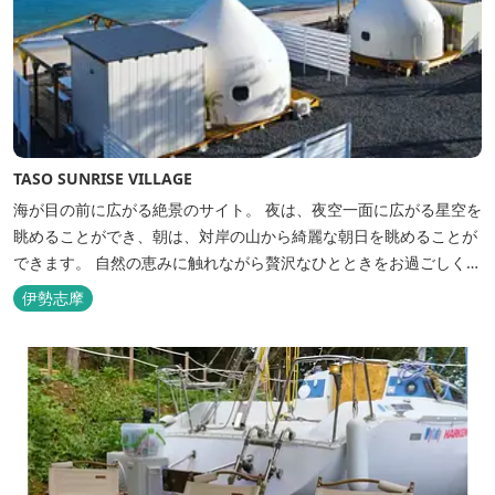
TASO SUNRISE VILLAGE
海が目の前に広がる絶景のサイト。 夜は、夜空一面に広がる星空を
眺めることができ、朝は、対岸の山から綺麗な朝日を眺めることが
できます。 自然の恵みに触れながら贅沢なひとときをお過ごしくだ
さい。 ウッドテラスでのバーベキューを楽しむこともでき、BBQ
伊勢志摩
初心者でも安心のガスBBQ台をご用意しております。 また、海岸
を散策しながら海風を感じるのもよし、インスタントハウス内でリ
ラックスする...