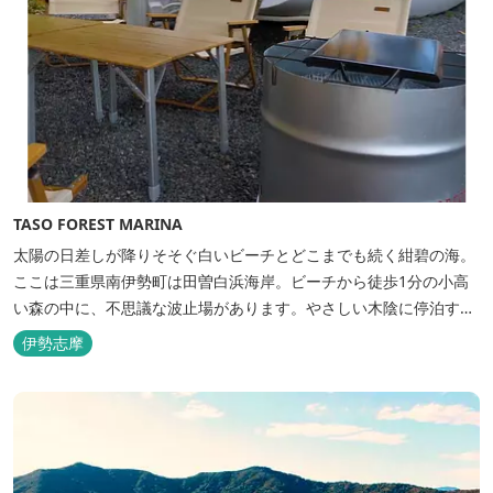
TASO FOREST MARINA
太陽の日差しが降りそそぐ白いビーチとどこまでも続く紺碧の海。
ここは三重県南伊勢町は田曽白浜海岸。ビーチから徒歩1分の小高
い森の中に、不思議な波止場があります。やさしい木陰に停泊する
のは3艇のヨット。日本初の森のマリーナです。 航海の気分高まる
伊勢志摩
インテリアは見た目からは想像できないほど広く、くつろぎの空
間。夏場でもエアコン完備で快適にお過ごしいただけます。甲板の
上に寝転んで夜空を見上げれば...