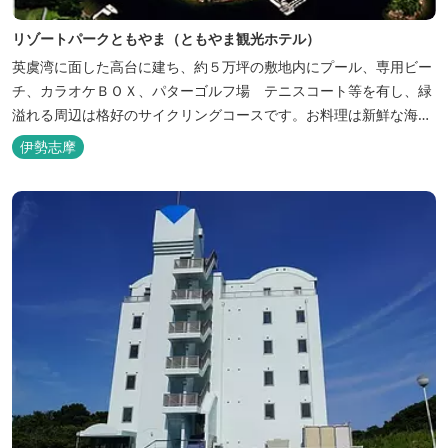
リゾートパークともやま（ともやま観光ホテル）
英虞湾に面した高台に建ち、約５万坪の敷地内にプール、専用ビー
チ、カラオケＢＯＸ、パターゴルフ場 テニスコート等を有し、緑
溢れる周辺は格好のサイクリングコースです。お料理は新鮮な海の
幸をふんだんに使用する荒磯焼、活造会席、伊勢海老残酷鍋会席、
伊勢志摩
松茸料理（秋）等グルメ志向の方に好評です。夏には野外バーベキ
ューも毎晩行ないます。