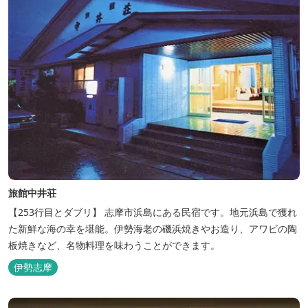
旅館中井荘
【253行目とダブリ】 志摩市浜島にある民宿です。地元浜島で獲れ
た新鮮な海の幸を堪能。伊勢海老の磯浜焼きやお造り、アワビの陶
板焼きなど、名物料理を味わうことができます。
伊勢志摩