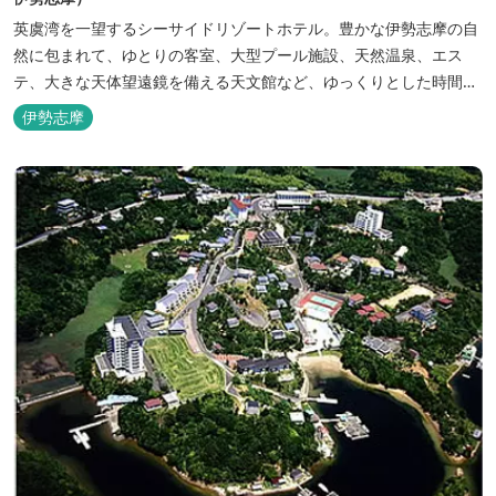
英虞湾を一望するシーサイドリゾートホテル。豊かな伊勢志摩の自
然に包まれて、ゆとりの客室、大型プール施設、天然温泉、エス
テ、大きな天体望遠鏡を備える天文館など、ゆっくりとした時間を
楽しみながら過ごすことができます。 屋内プール：通年 屋外プー
伊勢志摩
ル：2025年7月19日（土）～8月31日（日）