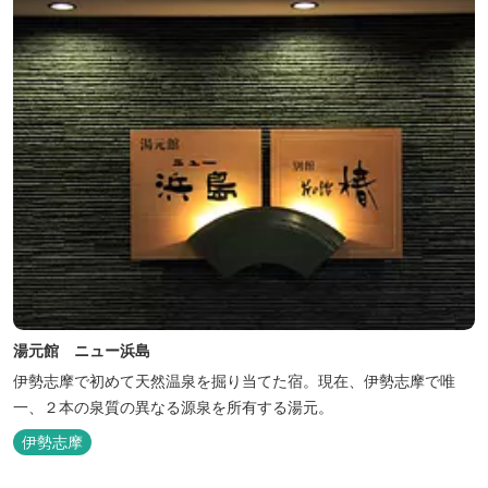
湯元館 ニュー浜島
伊勢志摩で初めて天然温泉を掘り当てた宿。現在、伊勢志摩で唯
一、２本の泉質の異なる源泉を所有する湯元。
伊勢志摩