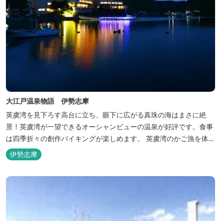
大江戸温泉物語 伊勢志摩
英虞湾を見下ろす高台に立ち、眼下に広がる真珠の海はまさに絶
景！英虞湾が一望できるオーシャンビューの温泉が好評です。食事
は四季折々の創作バイキングが楽しめます。 英虞湾のかご漁を体験
できるクルーズ船は毎日運行しており、漁で獲れた魚を食べること
伊勢志摩
もできます。