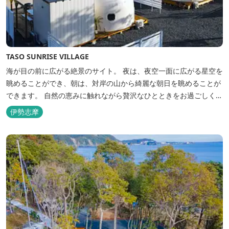
TASO SUNRISE VILLAGE
海が目の前に広がる絶景のサイト。 夜は、夜空一面に広がる星空を
眺めることができ、朝は、対岸の山から綺麗な朝日を眺めることが
できます。 自然の恵みに触れながら贅沢なひとときをお過ごしくだ
さい。 ウッドテラスでのバーベキューを楽しむこともでき、BBQ
伊勢志摩
初心者でも安心のガスBBQ台をご用意しております。 また、海岸
を散策しながら海風を感じるのもよし、インスタントハウス内でリ
ラックスする...