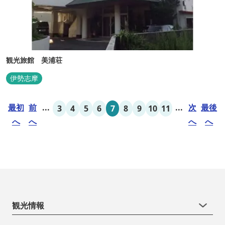
観光旅館 美浦荘
伊勢志摩
最初
前
...
...
次
最後
3
4
5
6
7
8
9
10
11
へ
へ
へ
へ
観光情報