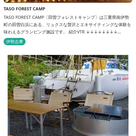
TASO FOREST CAMP
TASO FOREST CAMP〔田曽フォレストキャンプ〕は三重県南伊勢
町の田曽白浜にある、リュクスな贅沢とエキサイティングな体験を
味わえるグランピング施設です。 紹介VTR ↓↓↓↓↓↓↓↓
https://www.youtube.com/watch?v=jpF0wPRjqSw
伊勢志摩