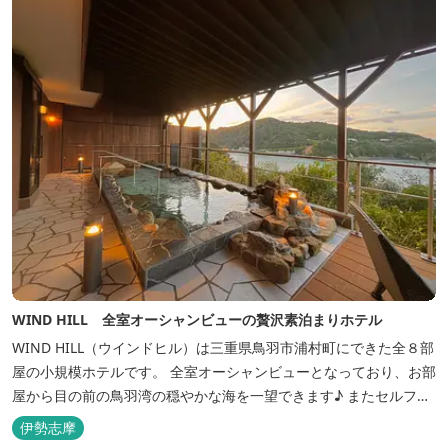
WIND HILL 全室オーシャンビューの贅沢素泊まりホテル
WIND HILL（ウインドヒル）は三重県鳥羽市浦村町にできた全８部
屋の小規模ホテルです。 全室オーシャンビューとなっており、お部
屋から目の前の鳥羽湾の穏やかな海を一望できます♪ またセルフチ
ェックイン方式を採用しているため、好きな時間に非対面でチェッ
伊勢志摩
クインが可能です。 食事提供や接客サービスがない分、リーズナブ