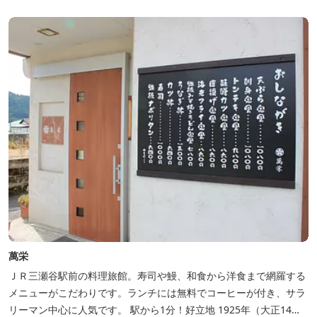
ルな料金で宿泊が可能なため、観光目的の拠点としてぜひご利用く
ださい♪ ...
萬栄
ＪＲ三瀬谷駅前の料理旅館。寿司や鰻、和食から洋食まで網羅する
メニューがこだわりです。ランチには無料でコーヒーが付き、サラ
リーマン中心に人気です。 駅から1分！好立地 1925年（大正14