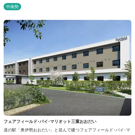
年）に開業した歴史ある旅館。JR三瀬谷駅から徒歩一分と好立地の
中南勢
場所にあり、大変便利です。 部屋数は11室、大広間が2部屋。少人
数から団体のお客様まで幅広くご利用いただけます。 人気の定食は
品数...
フェアフィールド･バイ･マリオット三重おおだい
道の駅「奥伊勢おおだい」と並んで建つフェアフィールド･バイ･マ