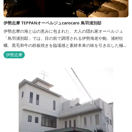
伊勢志摩 TEPPANオーベルジュcarocaro 鳥羽浦別邸
伊勢志摩の海と山の恵みに包まれた、大人の隠れ家オーベルジュ
「鳥羽浦別邸」では、目の前で調理される伊勢海老や鮑、浦村牡
蠣、黒毛和牛の鉄板焼きを臨場感と素材本来の味を引き出した極上
のお料理でご堪能いただけます。露天風呂付きなど6タイプの個性
伊勢志摩
的な客室で、特別なひとときを大切な人と共にお過ごしくださいま
せ。美食と温泉、上質な空間で贅沢な体験をお届けいたします。