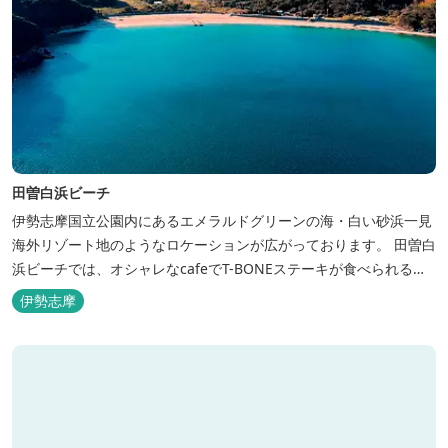
田曽白浜ビーチ
伊勢志摩国立公園内にあるエメラルドグリーンの海・白い砂浜一見
海外リゾート地のようなロケーションが広がっております。 田曽白
浜ビーチでは、オシャレなcafeでT-BONEステーキが食べられる。
又、海を見ながら黄昏るのもよし、アクティブにマリンアクティビ
伊勢志摩
ティ・スカイダイビング・ヘリコプタークルージングを体験するこ
ともできます。 是非、田曽白浜にございます施設紹介のVTRをご参
照く...