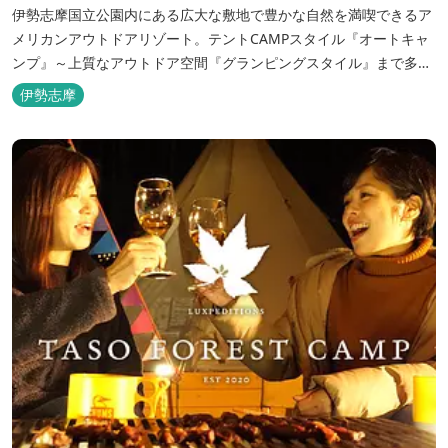
伊勢志摩国立公園内にある広大な敷地で豊かな自然を満喫できるア
メリカンアウトドアリゾート。テントCAMPスタイル『オートキャ
ンプ』～上質なアウトドア空間『グランピングスタイル』まで多彩
な宿泊スタイルを体験できます。 場内ではキッズイベント＆アクテ
伊勢志摩
ィビティーが人気！365日開催のアメリカンカルチャーを取り入れ
たキッズイベント、カナディアンカヌー、ペダルボート、ファンサ
イクルなど豊富なアクティビ...