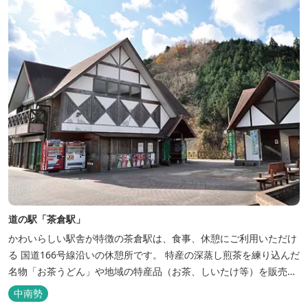
道の駅「茶倉駅」
かわいらしい駅舎が特徴の茶倉駅は、食事、休憩にご利用いただけ
る 国道166号線沿いの休憩所です。 特産の深蒸し煎茶を練り込んだ
名物「お茶うどん」や地域の特産品（お茶、しいたけ等）を販売。
吊り橋をわたれば宿泊施設のエバーグレイズ香肌峡まですぐ。 【イ
中南勢
チオシ名物】 ・味噌カツ丼…地元産の甘味噌を使ったボリュームた