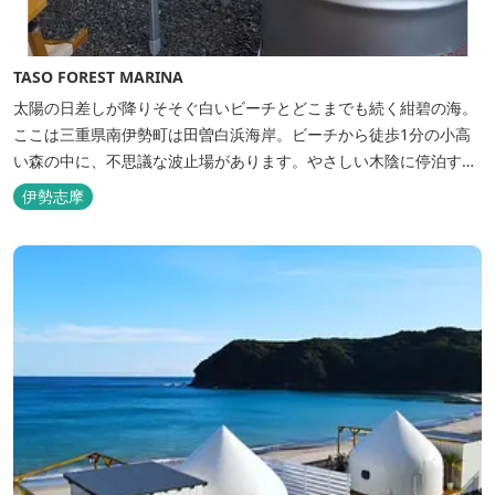
TASO FOREST MARINA
太陽の日差しが降りそそぐ白いビーチとどこまでも続く紺碧の海。
ここは三重県南伊勢町は田曽白浜海岸。ビーチから徒歩1分の小高
い森の中に、不思議な波止場があります。やさしい木陰に停泊する
のは3艇のヨット。日本初の森のマリーナです。 航海の気分高まる
伊勢志摩
インテリアは見た目からは想像できないほど広く、くつろぎの空
間。夏場でもエアコン完備で快適にお過ごしいただけます。甲板の
上に寝転んで夜空を見上げれば...