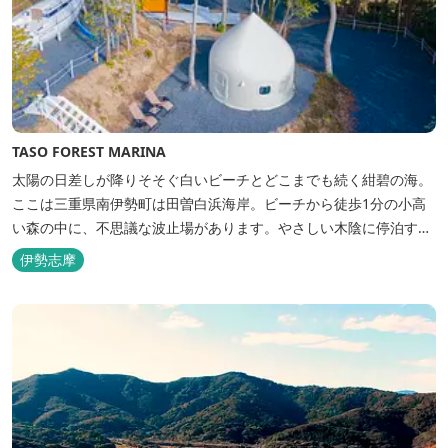
TASO FOREST MARINA
太陽の日差しが降りそそぐ白いビーチとどこまでも続く紺碧の海。
ここは三重県南伊勢町は田曽白浜海岸。ビーチから徒歩1分の小高
い森の中に、不思議な波止場があります。やさしい木陰に停泊する
のは3艇のヨット。日本初の森のマリーナです。 航海の気分高まる
伊勢志摩
インテリアは見た目からは想像できないほど広く、くつろぎの空
間。夏場でもエアコン完備で快適にお過ごしいただけます。甲板の
上に寝転んで夜空を見上げれば...