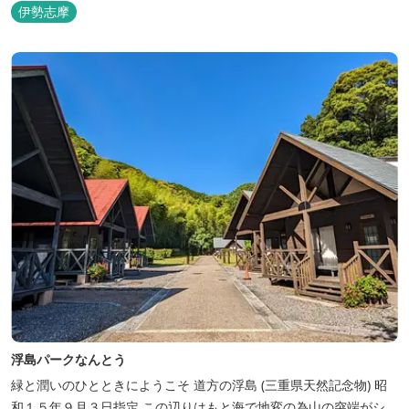
伊勢志摩
浮島パークなんとう
緑と潤いのひとときにようこそ ​道方の浮島 (三重県天然記念物) 昭
和１５年９月３日指定 この辺りはもと海で地変の為山の突端がシ