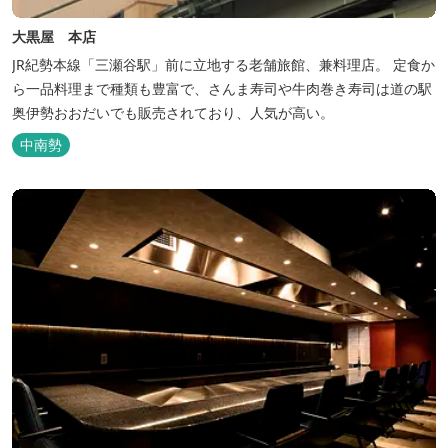
大黒屋 本店
JR紀勢本線「三瀬谷駅」前に立地する老舗旅館、兼料理店。 定食か
ら一品料理まで種類も豊富で、さんま寿司や牛肉巻き寿司は道の駅
奥伊勢おおだいでも販売されており、人気が高い。
中南勢