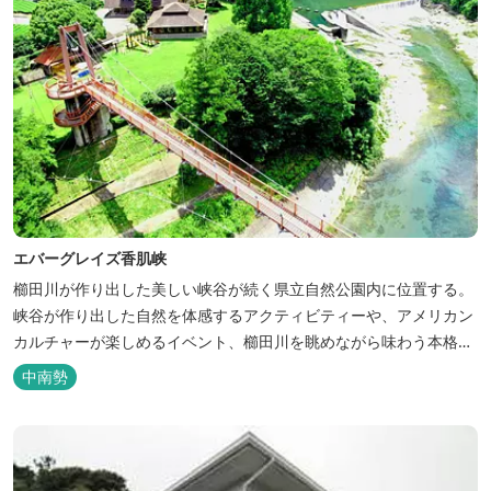
エバーグレイズ香肌峡
櫛田川が作り出した美しい峡谷が続く県立自然公園内に位置する。
峡谷が作り出した自然を体感するアクティビティーや、アメリカン
カルチャーが楽しめるイベント、櫛田川を眺めながら味わう本格的
なアメリカンＢＢＱを体験することができる。 松阪の観光情報は、
中南勢
松阪観光インフォメーションサイト ワクワ...