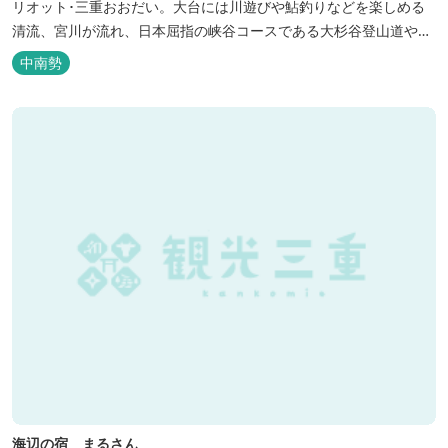
リオット･三重おおだい。大台には川遊びや鮎釣りなどを楽しめる
清流、宮川が流れ、日本屈指の峡谷コースである大杉谷登山道や、
登山初心者から楽しめる総門山など、表情豊かな山々が連なりま
中南勢
す。 日本の滝百選に選ばれている七ッ釜滝など、大自然が作り出す
四季折々の景観は実に壮大です。身も心もリフレッシュする旅の拠
点として、当ホテルは快適さを追...
海辺の宿 まるさん