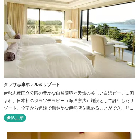
タラサ志摩ホテル＆リゾート
伊勢志摩国立公園の豊かな自然環境と天然の美しい白浜ビーチに囲
まれ、日本初のタラソテラピー（海洋療法）施設として誕生したリ
ゾート。全室から遠浅で穏やかな伊勢湾を眺めることができ、リラ
ックスした滞在をお楽しみいただけます。滞在中は、目の前の海か
伊勢志摩
らきれいな海水を引き込み、24時間以内に新鮮な状態で使用するタ
ラソテラピーや、季節の海の幸を楽しめるフレンチと日本料理が堪
能できます。