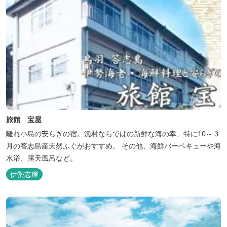
旅館 宝屋
離れ小島の安らぎの宿。漁村ならではの新鮮な海の幸、特に10～３
月の答志島産天然ふぐがおすすめ。 その他、海鮮バーベキューや海
水浴、露天風呂など。
伊勢志摩