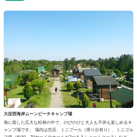
大淀西海岸ムーンビーチキャンプ場
海に面した広大な松林の中で、のびのびと大人も子供も楽しめるキ
ャンプ場です。 場内は売店、ミニプール（滑り台有り）、ミニゴル
フ場（約30～70ヤードのホールが7つあるショートコース）なども