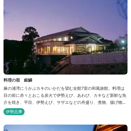
料理の宿 銀鱗
麻の浦湾にうかぶカキのいかだを望む全館7室の和風旅館。料理は
目の前に赤々とおこる炭火で伊勢えび、あわび、カキなど新鮮な魚
介を焼き、平目、伊勢えび、サザエなどの舟盛り、煮物、揚げ物な
どの懐石料理。
伊勢志摩