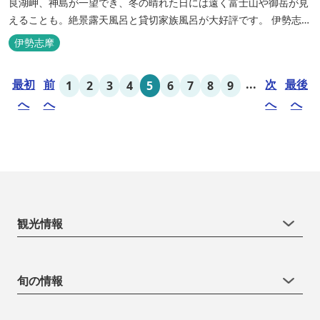
良湖岬、神島が一望でき、冬の晴れた日には遠く富士山や御岳が見
えることも。絶景露天風呂と貸切家族風呂が大好評です。 伊勢志摩
の新鮮な海の幸をふんだんに使った味覚自慢の人情味あふれる温泉
伊勢志摩
宿です。
最初
前
...
次
最後
1
2
3
4
5
6
7
8
9
へ
へ
へ
へ
観光情報
旬の情報