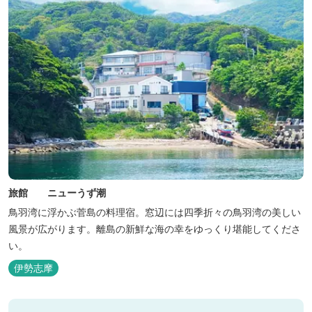
旅館 ニューうず潮
鳥羽湾に浮かぶ菅島の料理宿。窓辺には四季折々の鳥羽湾の美しい
風景が広がります。離島の新鮮な海の幸をゆっくり堪能してくださ
い。
伊勢志摩