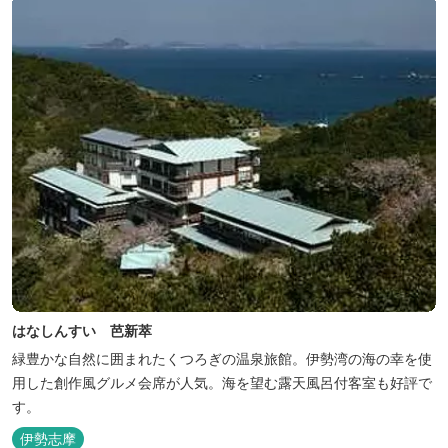
はなしんすい 芭新萃
緑豊かな自然に囲まれたくつろぎの温泉旅館。伊勢湾の海の幸を使
用した創作風グルメ会席が人気。海を望む露天風呂付客室も好評で
す。
伊勢志摩