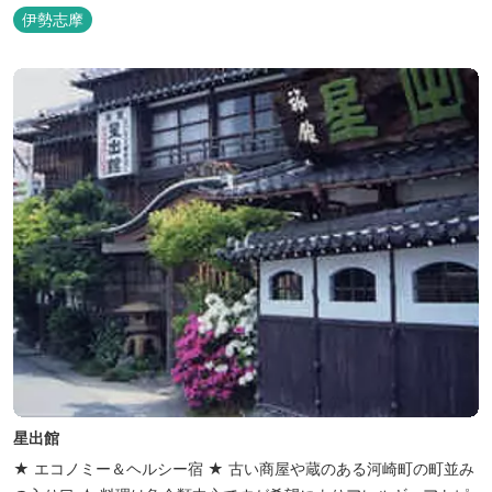
理もお楽しみ頂けます。
伊勢志摩
星出館
★ エコノミー＆ヘルシー宿 ★ 古い商屋や蔵のある河崎町の町並み