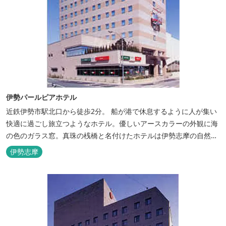
伊勢パールピアホテル
近鉄伊勢市駅北口から徒歩2分。 船が港で休息するように人が集い
快適に過ごし旅立つようなホテル。優しいアースカラーの外観に海
の色のガラス窓。真珠の桟橋と名付けたホテルは伊勢志摩の自然保
護への思いか省エネルギーへの工夫と設備を備えています。 和食・
伊勢志摩
イタリアンレストランがございます。 また、宿泊のお客様は途中出
入り自由立体駐車場を無料でお使いいただけます。