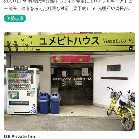
の入り口 ☆ 料理は魚介類中心ですが希望によりアレルギーアトピ
ー食等、健康を考えた料理も対応（要予約） ☆ 光明石や備長炭を
設置した青森ヒバと信楽焼のお風呂で心身のリフレッシュを！
伊勢志摩
【Japanese Inn Group 会員です】
ISE Private Inn