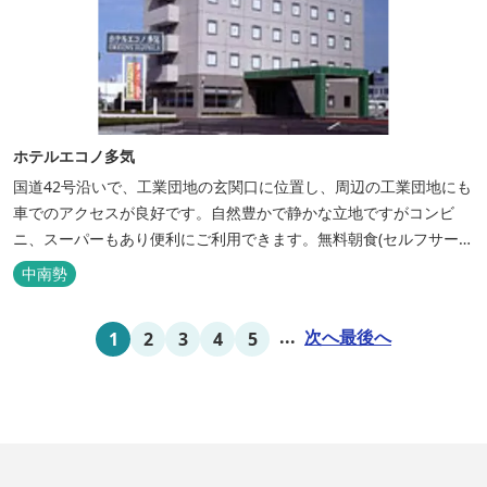
ホテルエコノ多気
国道42号沿いで、工業団地の玄関口に位置し、周辺の工業団地にも
車でのアクセスが良好です。自然豊かで静かな立地ですがコンビ
ニ、スーパーもあり便利にご利用できます。無料朝食(セルフサービ
ス)、大型無料駐車場も完備。
中南勢
...
次へ
最後へ
1
2
3
4
5