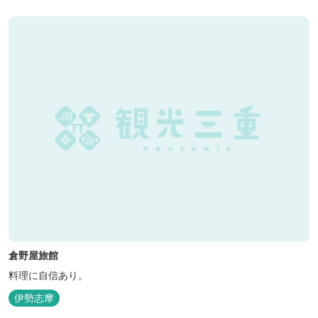
時間6:30～900）、大浴場完備、全室インターネット回線完備（Wi-
Fi・LAN接...
倉野屋旅館
料理に自信あり。
伊勢志摩