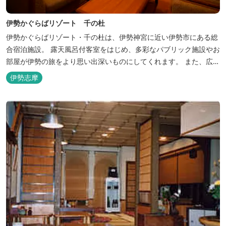
伊勢かぐらばリゾート 千の杜
伊勢かぐらばリゾート・千の杜は、伊勢神宮に近い伊勢市にある総
合宿泊施設。 露天風呂付客室をはじめ、多彩なパブリック施設やお
部屋が伊勢の旅をより思い出深いものにしてくれます。 また、広大
な敷地内にはテニスコート、野球場を始めとしたスポーツ施設や、
伊勢志摩
ウォータースライダーを有する流水プール、お子様が楽しめる児童
遊園など、様々なアウトドア施設がございます。杜の自然を感じな
がら、充実した伊勢の一日を...