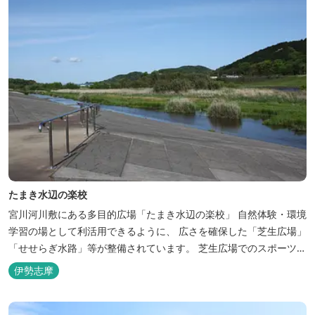
たまき水辺の楽校
宮川河川敷にある多目的広場「たまき水辺の楽校」 自然体験・環境
学習の場として利活用できるように、 広さを確保した「芝生広場」
「せせらぎ水路」等が整備されています。 芝生広場でのスポーツや
バーベキューはもちろん、 車での乗り入れも可能なため、オートキ
伊勢志摩
ャンプなどもお楽しみいただけます！ 火災防止のため、バーベキュ
ー･焚火等をする際は、 直火にならないように焚火台･コンロ等を