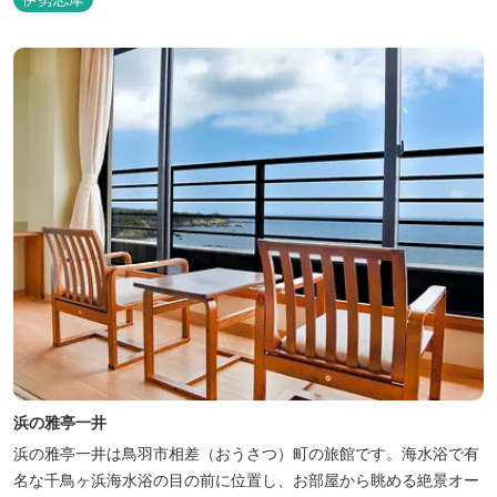
浜の雅亭一井
浜の雅亭一井は鳥羽市相差（おうさつ）町の旅館です。海水浴で有
名な千鳥ヶ浜海水浴の目の前に位置し、お部屋から眺める絶景オー