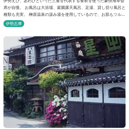
伊勢えび、あわびといった三重を代表する食材を使った豪快海幸会
席が自慢。 お風呂は大浴場、庭園露天風呂、足湯、貸し切り風呂と
種類も充実。 榊原温泉の汲み湯を使用しているので、お肌もツルツ
ルに。
伊勢志摩