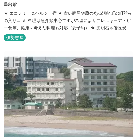
星出館
★ エコノミー＆ヘルシー宿 ★ 古い商屋や蔵のある河崎町の町並み
の入り口 ☆ 料理は魚介類中心ですが希望によりアレルギーアトピ
ー食等、健康を考えた料理も対応（要予約） ☆ 光明石や備長炭を
設置した青森ヒバと信楽焼のお風呂で心身のリフレッシュを！
伊勢志摩
【Japanese Inn Group 会員です】