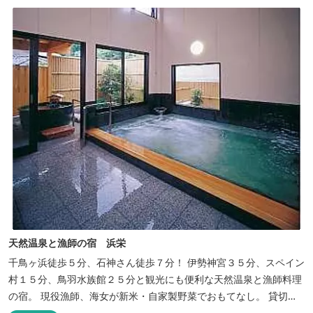
天然温泉と漁師の宿 浜栄
千鳥ヶ浜徒歩５分、石神さん徒歩７分！ 伊勢神宮３５分、スペイン
村１５分、鳥羽水族館２５分と観光にも便利な天然温泉と漁師料理
の宿。 現役漁師、海女が新米・自家製野菜でおもてなし。 貸切露
天風呂は４０分無料。