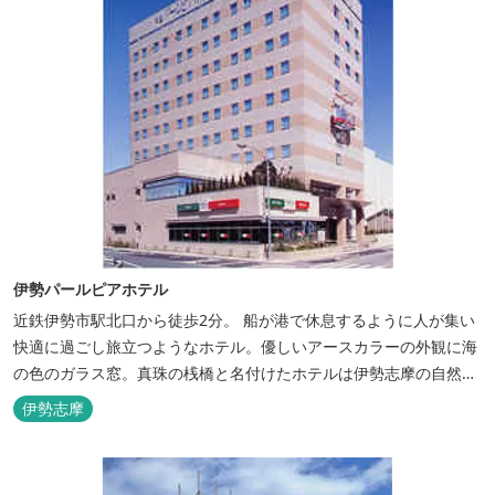
伊勢パールピアホテル
近鉄伊勢市駅北口から徒歩2分。 船が港で休息するように人が集い
快適に過ごし旅立つようなホテル。優しいアースカラーの外観に海
の色のガラス窓。真珠の桟橋と名付けたホテルは伊勢志摩の自然保
護への思いか省エネルギーへの工夫と設備を備えています。 和食・
伊勢志摩
イタリアンレストランがございます。 また、宿泊のお客様は途中出
入り自由立体駐車場を無料でお使いいただけます。