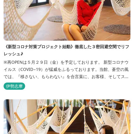
《新型コロナ対策プロジェクト始動》徹底した３密回避空間でリフ
レッシュ♪
※再OPENは５月２９日（金）を予定しております。 新型コロナウ
イルス（COVID−19）が猛威をふるっております。当館、蒼空の風
では、『移さない、もらわない』を合言葉に、お客様、そしてスタ
ッフの感染リスクを最小限に抑えるために、館内設備、オペレーシ
伊勢志摩
ョンを見直し、徹底した管理を行います。 ※「３密・感染対策の見
える化」のため長文になっております。 《３密回避基本対策》
【密閉...