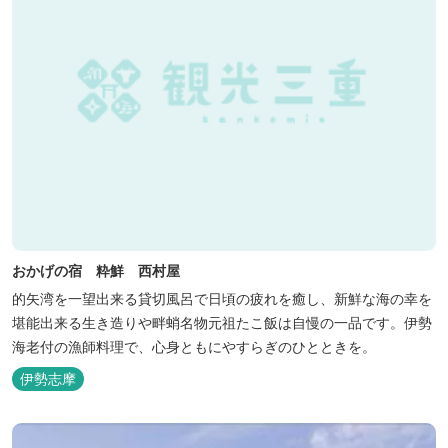
おかげの宿 粋鮮 西村屋
的矢湾を一望出来る貸切風呂で日頃の疲れを癒し、新鮮な海の幸を
堪能出来る生き造りや畔蛸名物元祖たこ飯は自慢の一品です。伊勢
海老付の漁師料理で、心身ともにやすらぎのひとときを。
伊勢志摩