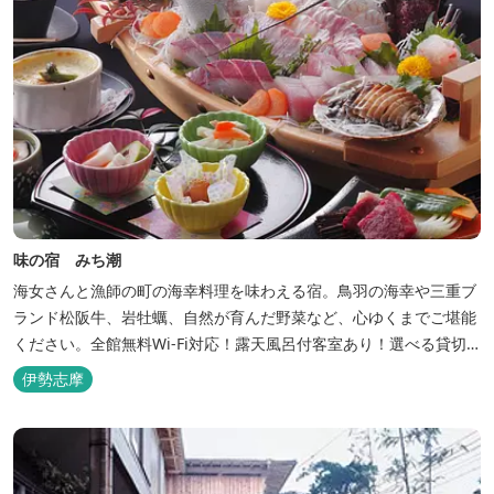
味の宿 みち潮
海女さんと漁師の町の海幸料理を味わえる宿。鳥羽の海幸や三重ブ
ランド松阪牛、岩牡蠣、自然が育んだ野菜など、心ゆくまでご堪能
ください。全館無料Wi-Fi対応！露天風呂付客室あり！選べる貸切
風呂も人気♪相差町内にはパワースポット石神さん（神明神社）あ
伊勢志摩
り！伊勢神宮・おかげ横丁まで最短40分！鳥羽十景にも選ばれた千
鳥ヶ浜は当館の目の前！宿を一歩出れば、満天の星空！周りに何も
ない場所だからこそ、星空がき...