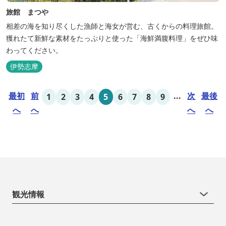
旅館 まつや
相差の海を知り尽くした漁師と海女が営む、古くからの料理旅館。
獲れたて新鮮な素材をたっぷりと使った「海鮮満腹料理」をぜひ味
わってください。
伊勢志摩
最初
前
...
次
最後
1
2
3
4
5
6
7
8
9
へ
へ
へ
へ
観光情報