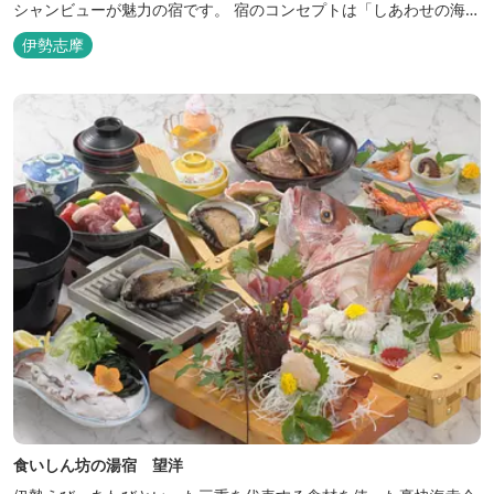
シャンビューが魅力の宿です。 宿のコンセプトは「しあわせの海
へ、ようきたなあ」。鳥羽市の南端「相差(おうさつ)」は太平洋に
伊勢志摩
面したみなと町。相差の海は、おいしい海産物、海女さん、美しい
千鳥ヶ浜、海に浮く富士山、水平線に昇る朝陽といった自然に恵ま
れた「しあわせの海」です。...
食いしん坊の湯宿 望洋