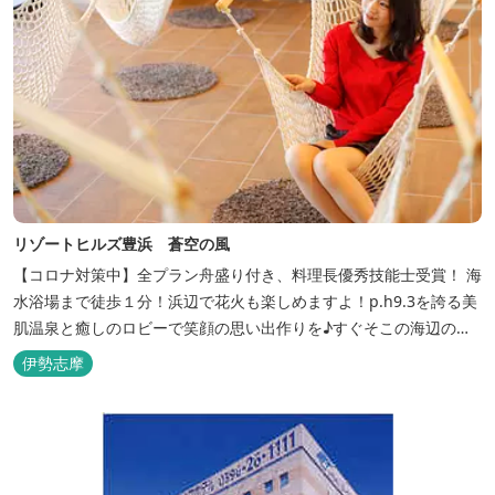
リゾートヒルズ豊浜 蒼空の風
【コロナ対策中】全プラン舟盛り付き、料理長優秀技能士受賞！ 海
水浴場まで徒歩１分！浜辺で花火も楽しめますよ！p.h9.3を誇る美
肌温泉と癒しのロビーで笑顔の思い出作りを♪すぐそこの海辺の高
台に建つ温泉宿
伊勢志摩