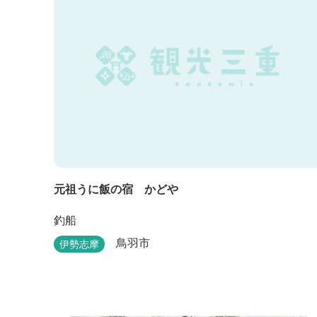
元祖うに飯の宿 かどや
釣船
鳥羽市
伊勢志摩