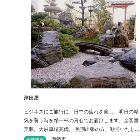
津田屋
ビジネスにご旅行に、日中の疲れを癒し、明日の精
気を養う時を精一杯の真心でお届けします。全客室
美装。大駐車場完備。 長期出張の方、歓迎いたしま
す。浴室は24時間ご利用頂けます。
伊勢市
伊勢志摩