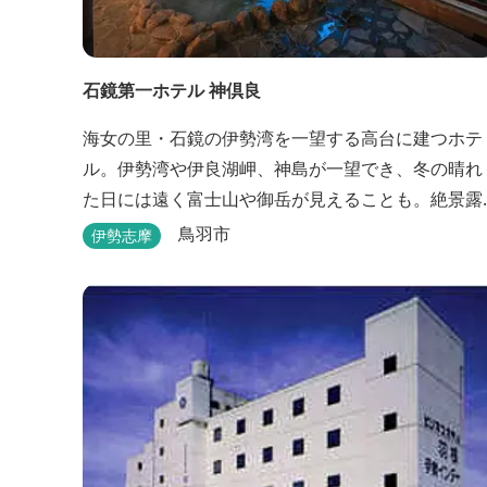
石鏡第一ホテル 神倶良
海女の里・石鏡の伊勢湾を一望する高台に建つホテ
ル。伊勢湾や伊良湖岬、神島が一望でき、冬の晴れ
た日には遠く富士山や御岳が見えることも。絶景露
天風呂と貸切家族風呂が大好評です。 伊勢志摩の新
鳥羽市
伊勢志摩
鮮な海の幸をふんだんに使った味覚自慢の人情味あ
ふれる温泉宿です。