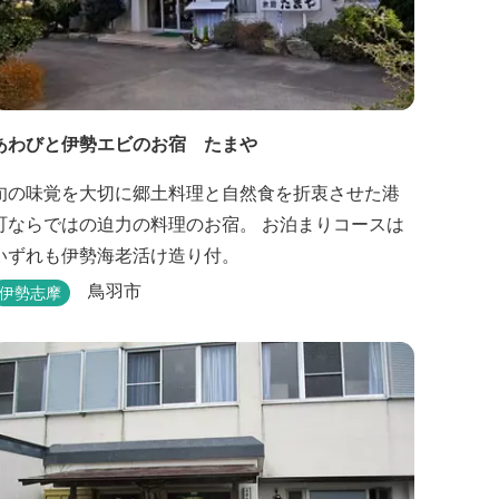
あわびと伊勢エビのお宿 たまや
旬の味覚を大切に郷土料理と自然食を折衷させた港
町ならではの迫力の料理のお宿。 お泊まりコースは
いずれも伊勢海老活け造り付。
鳥羽市
伊勢志摩