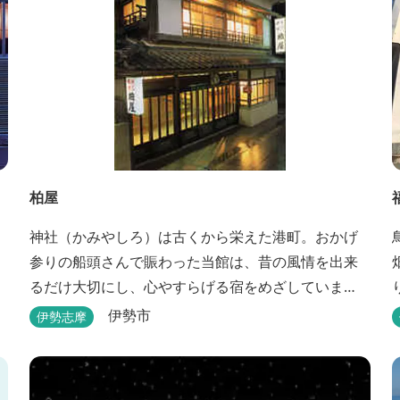
柏屋
神社（かみやしろ）は古くから栄えた港町。おかげ
参りの船頭さんで賑わった当館は、昔の風情を出来
るだけ大切にし、心やすらげる宿をめざしていま
す。また、伊勢志摩の美味しい海の幸、山の幸を低
伊勢市
伊勢志摩
価格でお楽しみください。