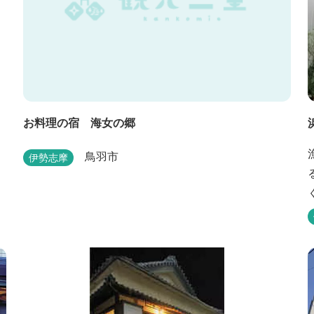
お料理の宿 海女の郷
鳥羽市
伊勢志摩