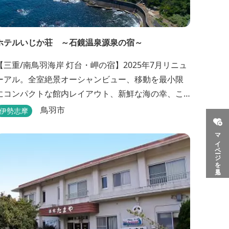
ホテルいじか荘 ～石鏡温泉源泉の宿～
【三重/南鳥羽海岸 灯台・岬の宿】2025年7月リニュ
ーアル。全室絶景オーシャンビュー、移動を最小限
にコンパクトな館内レイアウト、新鮮な海の幸、こ
んこんと湧きでる天然温泉源泉、展望デッキ〜いじ
鳥羽市
伊勢志摩
か灯台テラス〜からの眺望が自慢のリトリートホテ
マイページを見る
ル。