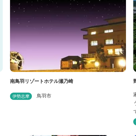
南鳥羽リゾートホテル瀬乃崎
鳥羽市
伊勢志摩
う