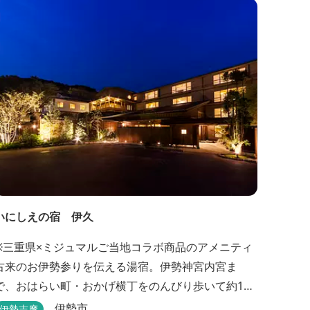
㎡～330㎡を設置した広い作りで、 和モダンをコン
セプトとした洗練されたデザインのお部屋となりま
す。 お部屋から望むプライベートドッグラ...
いにしえの宿 伊久
※三重県×ミジュマルご当地コラボ商品のアメニティ
古来のお伊勢参りを伝える湯宿。伊勢神宮内宮ま
で、おはらい町・おかげ横丁をのんびり歩いて約15
分。 部屋・風呂の前に広がる豊かな森は、そのまま
伊勢市
伊勢志摩