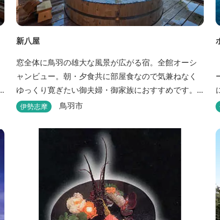
新八屋
窓全体に鳥羽の雄大な風景が広がる宿。全館オーシ
ャンビュー。朝・夕食共に部屋食なので気兼ねなく
ゆっくり寛ぎたい御夫婦・御家族におすすめです。
露天の湯船から眺める満天の星や、薄紫ら染まる朝
鳥羽市
伊勢志摩
の海は一見の価値有。夕食は旬の素材を大釜で蒸し
上げる名物「五右衛門蒸し」、鯛や伊勢海老の舟盛
りに海鮮鍋も。