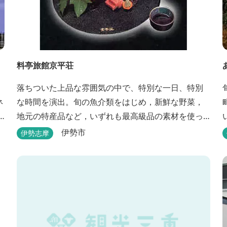
料亭旅館京平荘
落ちついた上品な雰囲気の中で、特別な一日、特別
ネ
な時間を演出。旬の魚介類をはじめ，新鮮な野菜，
地元の特産品など，いずれも最高級品の素材を使っ
た懐石料理が一品出しで味わえます。昼食・夕食・
伊勢市
伊勢志摩
宿泊ができます。