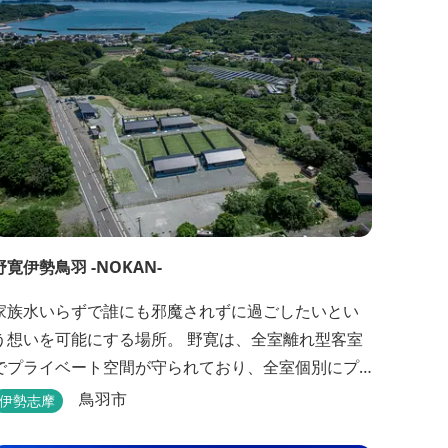
野寛伊勢鳥羽 -NOKAN-
家族水いらずで誰にも邪魔されずに過ごしたいとい
想いを可能にする場所。 野寛は、全室離れ型客室
でプライベート空間が守られており、全室個別にプ
ライベートドッグランが設置されております。 室内
鳥羽市
伊勢志摩
面積66㎡～115㎡、プライベートドッグラン面積140