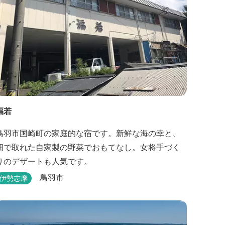
福若
鳥羽市国崎町の家庭的な宿です。新鮮な海の幸と、
畑で取れた自家製の野菜でおもてなし。女将手づく
りのデザートも人気です。
鳥羽市
伊勢志摩