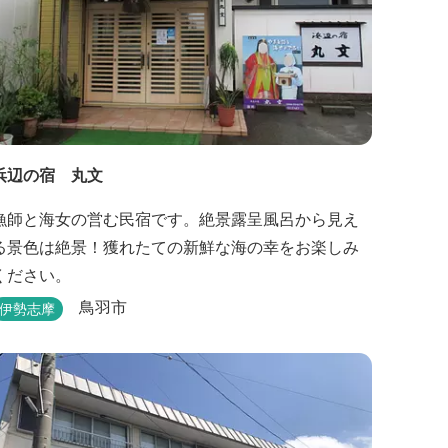
浜辺の宿 丸文
漁師と海女の営む民宿です。絶景露呈風呂から見え
る景色は絶景！獲れたての新鮮な海の幸をお楽しみ
ください。
鳥羽市
伊勢志摩