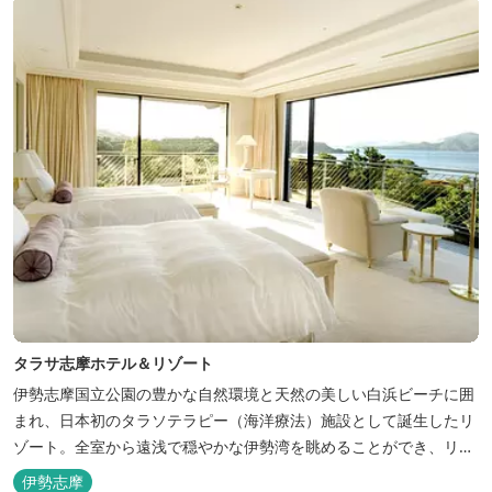
「インフィニティ風呂」と呼...
タラサ志摩ホテル＆リゾート
伊勢志摩国立公園の豊かな自然環境と天然の美しい白浜ビーチに囲
まれ、日本初のタラソテラピー（海洋療法）施設として誕生したリ
ゾート。全室から遠浅で穏やかな伊勢湾を眺めることができ、リラ
ックスした滞在をお楽しみいただけます。滞在中は、目の前の海か
伊勢志摩