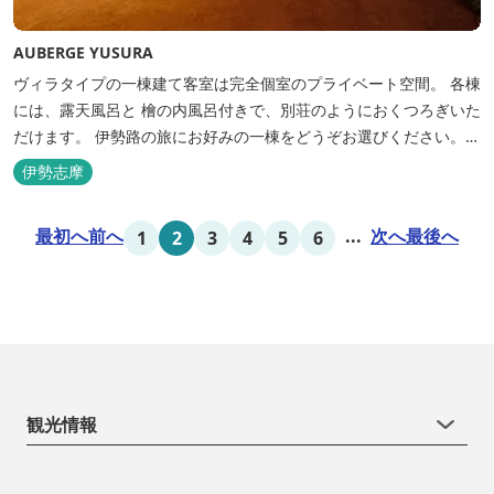
AUBERGE YUSURA
ヴィラタイプの一棟建て客室は完全個室のプライベート空間。 各棟
には、露天風呂と 檜の内風呂付きで、別荘のようにおくつろぎいた
だけます。 伊勢路の旅にお好みの一棟をどうぞお選びください。
「AUBERGE YUSURA」が大切にしていること それは、小さな宿な
伊勢志摩
らではの「ひと手間」のおもてなし。 「居・食・充」を満たし、皆
様の伊勢路の旅に寄り添う宿となれるよう、心を月してお待ちし
最初へ
前へ
...
次へ
最後へ
1
2
3
4
5
6
て...
観光情報