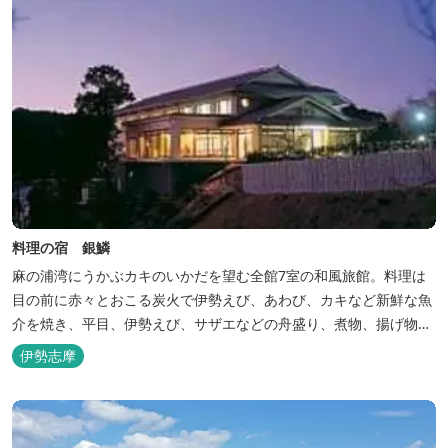
料理の宿 銀鱗
麻の浦湾にうかぶカキのいかだを望む全館7室の和風旅館。料理は
目の前に赤々とおこる炭火で伊勢えび、あわび、カキなど新鮮な魚
介を焼き、平目、伊勢えび、サザエなどの舟盛り、煮物、揚げ物な
どの懐石料理。
伊勢志摩