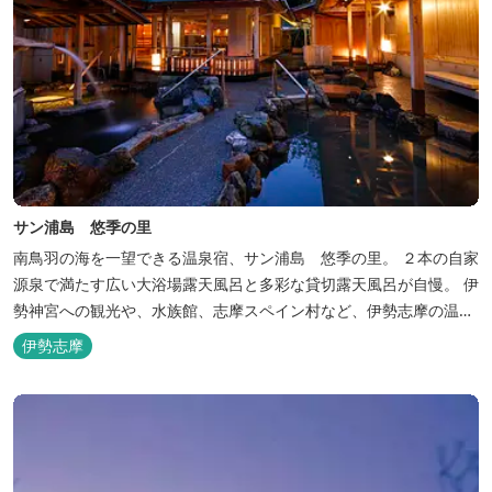
サン浦島 悠季の里
南鳥羽の海を一望できる温泉宿、サン浦島 悠季の里。 ２本の自家
源泉で満たす広い大浴場露天風呂と多彩な貸切露天風呂が自慢。 伊
勢神宮への観光や、水族館、志摩スペイン村など、伊勢志摩の温泉
旅行に お料理は伊勢志摩ならではの味覚が四季折々の旅を彩りま
伊勢志摩
す。 ～大浴場「まろびね庵」～ 敷地内より湧出する二つの源泉
「珠光の湯」「和みの湯」が 至福の癒しへとお誘い致します。 す
がす...