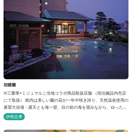
胡蝶蘭
※三重県×ミジュマルご当地コラボ商品取扱店舗 （宿泊施設内売店
にて取扱） 館内は美しい蘭の花が一年中咲き誇り、天然温泉使用の
展望大浴場・露天とも海一望。目の前の海を望みながら、ゆったり
とした時間をお過ごし下さい。
伊勢志摩