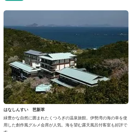
らきれいな海水を引き込み、24時間以内に新鮮な状態で使用するタ
ラソテラピーや、季節の海の幸を楽しめるフレンチと日本料理が堪
能できます。
はなしんすい 芭新萃
緑豊かな自然に囲まれたくつろぎの温泉旅館。伊勢湾の海の幸を使
用した創作風グルメ会席が人気。海を望む露天風呂付客室も好評で
す。