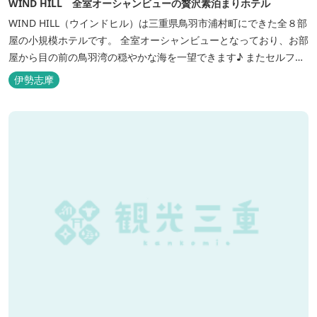
WIND HILL 全室オーシャンビューの贅沢素泊まりホテル
WIND HILL（ウインドヒル）は三重県鳥羽市浦村町にできた全８部
屋の小規模ホテルです。 全室オーシャンビューとなっており、お部
屋から目の前の鳥羽湾の穏やかな海を一望できます♪ またセルフチ
ェックイン方式を採用しているため、好きな時間に非対面でチェッ
伊勢志摩
クインが可能です。 食事提供や接客サービスがない分、リーズナブ
ルな料金で宿泊が可能なため、観光目的の拠点としてぜひご利用く
ださい♪ ...