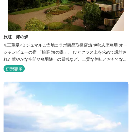
旅荘 海の蝶
※三重県×ミジュマルご当地コラボ商品取扱店舗 伊勢志摩鳥羽 オー
シャンビューの宿 「旅荘 海の蝶」。 ひとクラス上を求めて設計さ
れた華やかな空間や鳥羽随一の景観など、上質な美味とおもてなし
をお約束します。 海の蝶ならではのゆとりの休日をお過ごし下さい
伊勢志摩
ませ。