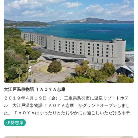
大江戸温泉物語 ＴＡＯＹＡ志摩
２０１９年４月１９日（金）、三重県鳥羽市に温泉リゾートホテ
ル 大江戸温泉物語 ＴＡＯＹＡ志摩 がグランドオープンしまし
た。 ＴＡＯＹＡはゆったりとたおやかにお過ごしいただけるホテル
を目指し、カキの産地の鳥羽市浦村町にオープンしました。 目の前
伊勢志摩
は太平洋に注ぐ伊勢湾の海の風景が広がり、後背は山に囲まれ、自
然豊かな環境で、正にゆったりとたおやかに時が流れています。