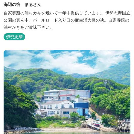
海辺の宿 まるさん
自家養殖の浦村カキを焼いて一年中提供しています。 伊勢志摩国立
公園の真ん中。パールロード入り口の麻生浦大橋の袂。自家養殖の
浦村かきをご賞味下さい。
伊勢志摩