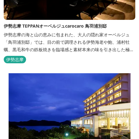
伊勢志摩 TEPPANオーベルジュcarocaro 鳥羽浦別邸
伊勢志摩の海と山の恵みに包まれた、大人の隠れ家オーベルジュ
「鳥羽浦別邸」では、目の前で調理される伊勢海老や鮑、浦村牡
蠣、黒毛和牛の鉄板焼きを臨場感と素材本来の味を引き出した極上
のお料理でご堪能いただけます。露天風呂付きなど6タイプの個性
伊勢志摩
的な客室で、特別なひとときを大切な人と共にお過ごしくださいま
せ。美食と温泉、上質な空間で贅沢な体験をお届けいたします。