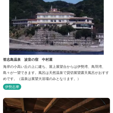
答志島温泉 波音の宿 中村屋
海岸の小高い丘の上に建ち、屋上展望台からは伊勢湾、鳥羽湾、
島々が一望できます。風呂は天然温泉で貸切展望露天風呂がおすす
めです。（温泉は展望大浴場のみとなります。）
伊勢志摩