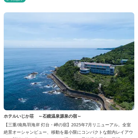
ホテルいじか荘 ～石鏡温泉源泉の宿～
【三重/南鳥羽海岸 灯台・岬の宿】2025年7月リニューアル。全室
絶景オーシャンビュー、移動を最小限にコンパクトな館内レイアウ