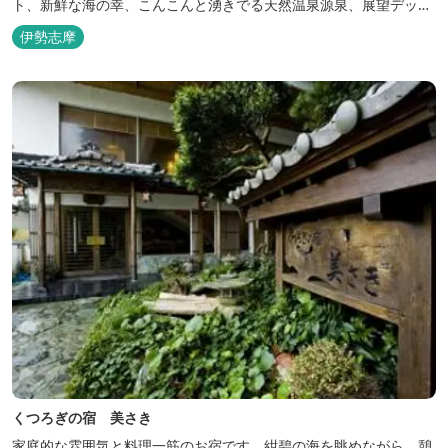
ト、新鮮な海の幸、こんこんと湧きでる天然温泉源泉、展望デッ
キ〜いじか灯台テラス〜からの眺望が自慢のリトリートホテル。
伊勢志摩
くつろぎの宿 美さき
家庭的な雰囲気と料理一筋のお宿です。紺碧の海を眺めながら、憩