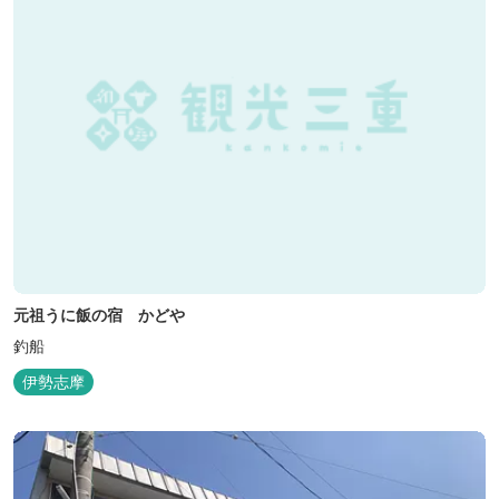
元祖うに飯の宿 かどや
釣船
伊勢志摩