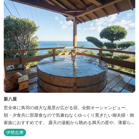
新八屋
窓全体に鳥羽の雄大な風景が広がる宿。全館オーシャンビュー。
朝・夕食共に部屋食なので気兼ねなくゆっくり寛ぎたい御夫婦・御
家族におすすめです。 露天の湯船から眺める満天の星や、薄紫ら染
まる朝の海は一見の価値有。夕食は旬の素材を大釜で蒸し上げる名
伊勢志摩
物「五右衛門蒸し」、鯛や伊勢海老の舟盛りに海鮮鍋も。