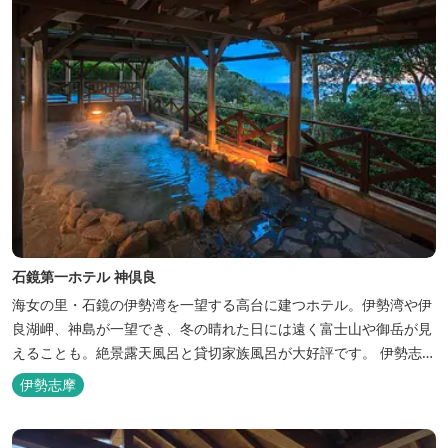
石鏡第一ホテル 神倶良
海女の里・石鏡の伊勢湾を一望する高台に建つホテル。伊勢湾や伊
良湖岬、神島が一望でき、冬の晴れた日には遠く富士山や御岳が見
えることも。絶景露天風呂と貸切家族風呂が大好評です。 伊勢志摩
の新鮮な海の幸をふんだんに使った味覚自慢の人情味あふれる温泉
伊勢志摩
宿です。