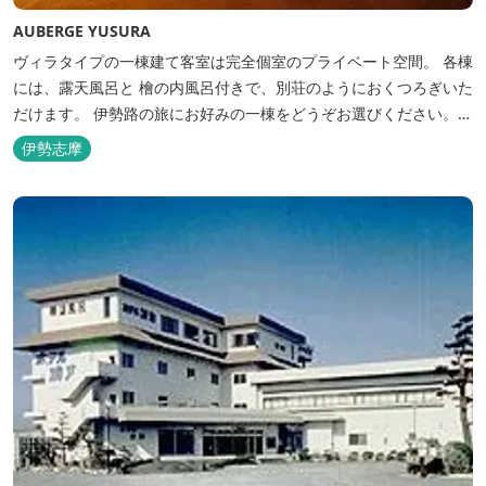
AUBERGE YUSURA
ヴィラタイプの一棟建て客室は完全個室のプライベート空間。 各棟
には、露天風呂と 檜の内風呂付きで、別荘のようにおくつろぎいた
だけます。 伊勢路の旅にお好みの一棟をどうぞお選びください。
「AUBERGE YUSURA」が大切にしていること それは、小さな宿な
伊勢志摩
らではの「ひと手間」のおもてなし。 「居・食・充」を満たし、皆
様の伊勢路の旅に寄り添う宿となれるよう、心を月してお待ちし
て...