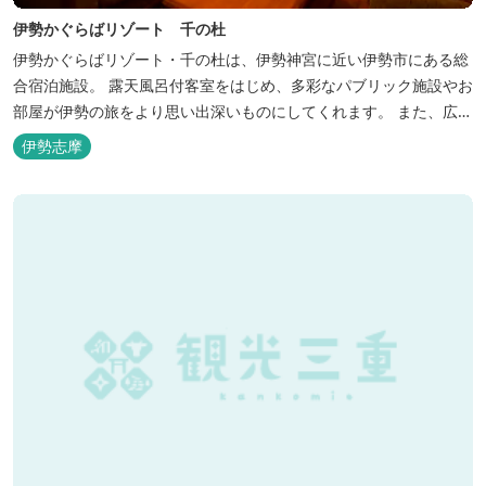
伊勢かぐらばリゾート 千の杜
伊勢かぐらばリゾート・千の杜は、伊勢神宮に近い伊勢市にある総
合宿泊施設。 露天風呂付客室をはじめ、多彩なパブリック施設やお
部屋が伊勢の旅をより思い出深いものにしてくれます。 また、広大
な敷地内にはテニスコート、野球場を始めとしたスポーツ施設や、
伊勢志摩
ウォータースライダーを有する流水プール、お子様が楽しめる児童
遊園など、様々なアウトドア施設がございます。杜の自然を感じな
がら、充実した伊勢の一日を...