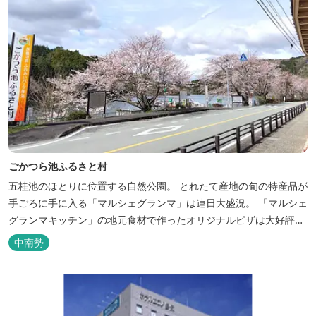
ごかつら池ふるさと村
五桂池のほとりに位置する自然公園。 とれたて産地の旬の特産品が
手ごろに手に入る「マルシェグランマ」は連日大盛況。 「マルシェ
グランマキッチン」の地元食材で作ったオリジナルピザは大好評！
バーベキューも楽しめます。食材と必要な道具がセットになった
中南勢
「手ぶらバーベキューセット」も人気です。 『ごかつら池どうぶつ
パーク』近くにあります。 多気町観光協会のフェイスブックでは多
気町のローカ...