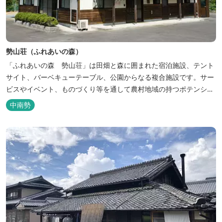
勢山荘（ふれあいの森）
「ふれあいの森 勢山荘」は田畑と森に囲まれた宿泊施設、テント
サイト、バーベキューテーブル、公園からなる複合施設です。サー
ビスやイベント、ものづくり等を通して農村地域の持つポテンシャ
ルを発信しています。 めだかやタガメなど水生生物が生息し、初夏
中南勢
にはホタルが飛び交う「メダカ池」や、約９０００本のあじさいが
植えられた「あじさいの小径」を散策し、遠い昔に過ごした懐かし
い田舎にタイムスリップしてみま...