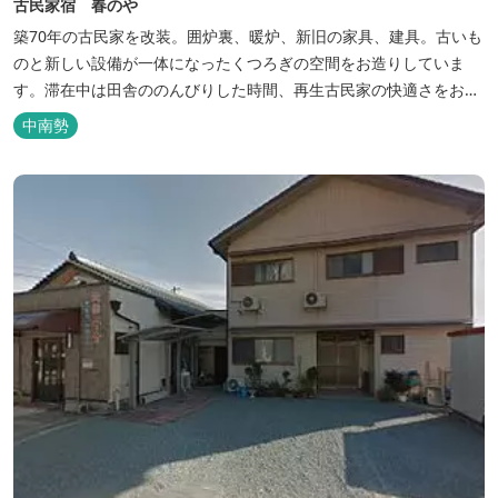
古民家宿 春のや
築70年の古民家を改装。囲炉裏、暖炉、新旧の家具、建具。古いも
のと新しい設備が一体になったくつろぎの空間をお造りしていま
す。滞在中は田舎ののんびりした時間、再生古民家の快適さをお楽
しみください。 【時間】 《 チェックイン 》 15：00～20：00の間
中南勢
にお願いいたします。 《 チェックアウト 》 10：00まで 【御利用
料金】 一日一組様１棟貸し（定員５名） 一...