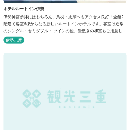
ホテルルートイン伊勢
伊勢神宮参拝にはもちろん、鳥羽・志摩へもアクセス良好！全館2
階建て客室6棟からなる新しいルートインホテルです。客室は通常
のシングル・セミダブル・ ツインの他、畳敷きの和室もご用意して
おります。 （和室はベッドが設置されています）靴を脱いでお部屋
伊勢志摩
でおくつろぎください。 また、朝食バイキング無料サービス（営業
時間6:30～900）、大浴場完備、全室インターネット回線完備（Wi-
Fi・LAN接...