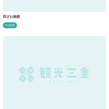
西ざわ旅館
中南勢