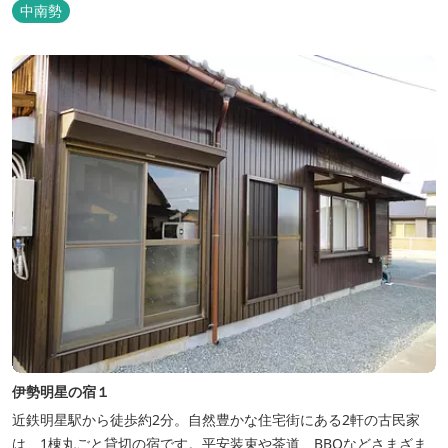
中南勢
伊勢明星の宿１
近鉄明星駅から徒歩約2分。自然豊かな住宅街にある2軒の古民家
は、1棟丸ごと貸切の宿です。平安装束や茶道、BBQなどさまざま