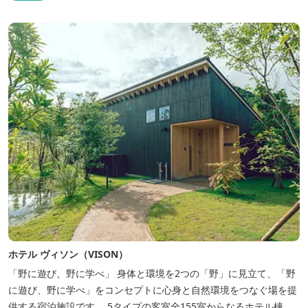
ホテル ヴィソン（VISON）
「野に遊び、野に学べ」 身体と環境を2つの「野」に見立て、「野
に遊び、野に学べ」をコンセプトに心身と自然環境をつなぐ場を提
供する宿泊施設です。 5タイプの客室全155室からなるホテル棟