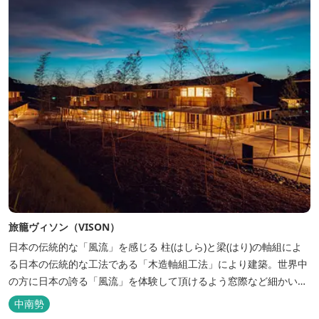
旅籠ヴィソン（VISON）
日本の伝統的な「風流」を感じる 柱(はしら)と梁(はり)の軸組によ
る日本の伝統的な工法である「木造軸組工法」により建築。世界中
の方に日本の誇る「風流」を体験して頂けるよう窓際など細かいデ
ィテールにこだわりました。4棟から成る旅籠棟では各棟1階に入居
中南勢
するテナントプロデュースにより洗練された世界観を各客室でお楽