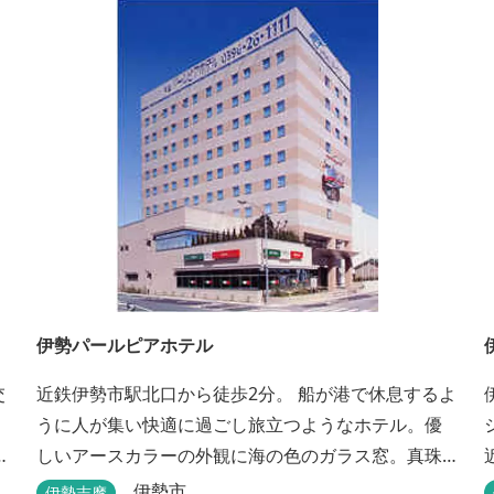
伊勢パールピアホテル
交
近鉄伊勢市駅北口から徒歩2分。 船が港で休息するよ
うに人が集い快適に過ごし旅立つようなホテル。優
ラ
しいアースカラーの外観に海の色のガラス窓。真珠
の桟橋と名付けたホテルは伊勢志摩の自然保護への
伊勢市
伊勢志摩