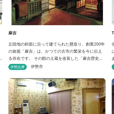
麻吉
丘陸地の斜面に沿って建てられた懸造り、創業200年
の旅籠「麻吉」は、かつての古市の繁栄を今に伝え
る存在です。 その館の土蔵を改装した「麻吉歴史
館」には、往時を物語る品々が蔵出しされ、お伊勢
伊勢市
伊勢志摩
参り華やかなりし頃へとお誘い致します。