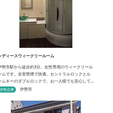
レディースウィークリールーム
伊勢市駅から徒歩約3分。女性専用のウィークリール
ームです。全室禁煙で快適。セントラルロックとル
ームキーのダブルロックで、お一人様でも安心して
宿泊できます。
伊勢市
伊勢志摩