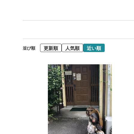
更新順
人気順
近い順
並び順