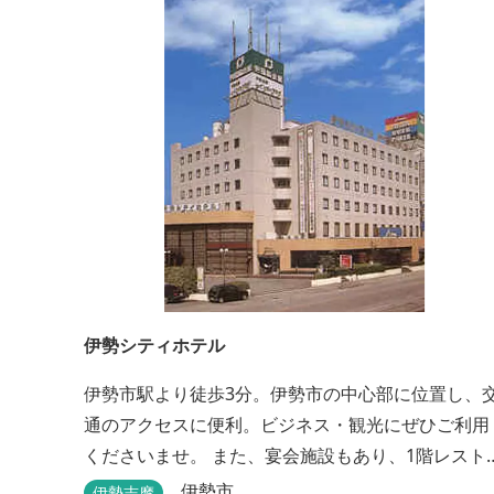
伊勢シティホテル
伊勢市駅より徒歩3分。伊勢市の中心部に位置し、
通のアクセスに便利。ビジネス・観光にぜひご利用
くださいませ。 また、宴会施設もあり、1階レスト
ン「石かわ」では本場松阪牛をお楽しみいただけま
伊勢市
伊勢志摩