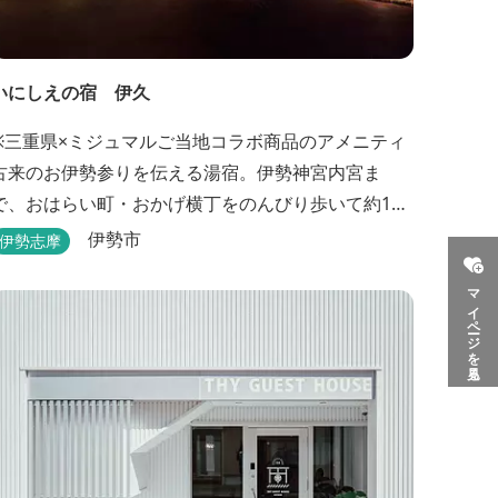
いにしえの宿 伊久
※三重県×ミジュマルご当地コラボ商品のアメニティ
古来のお伊勢参りを伝える湯宿。伊勢神宮内宮ま
で、おはらい町・おかげ横丁をのんびり歩いて約15
分。 部屋・風呂の前に広がる豊かな森は、そのまま
伊勢市
伊勢志摩
内宮の森へと連なっています。 お伊勢さんとつなが
マイページを見る
っている・・そんな気持ちになる宿です。 館内には2
つの大浴場と趣の異なる３つの貸切露天風呂を楽し
めます。