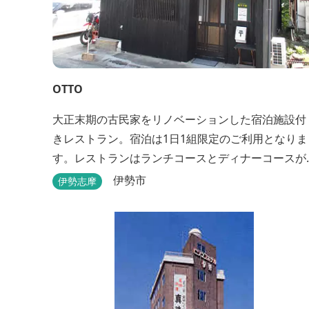
OTTO
大正末期の古民家をリノベーションした宿泊施設付
きレストラン。宿泊は1日1組限定のご利用となりま
す。レストランはランチコースとディナーコースが
あります。
伊勢市
伊勢志摩