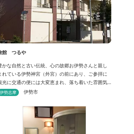
旅館 つるや
豊かな自然と古い伝統、心の故郷お伊勢さんと親し
まれている伊勢神宮（外宮）の前にあり、ご参拝に
観光に交通の便には大変恵まれ、落ち着いた雰囲気
と家庭的な気楽さでご愛顧を頂いております。
伊勢市
伊勢志摩