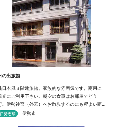
日の出旅館
純日本風３階建旅館。家族的な雰囲気です。商用に
観光にご利用下さい。朝夕の食事はお部屋でどう
ぞ。伊勢神宮（外宮）へお散歩するのにも程よい距
離です。
伊勢市
伊勢志摩