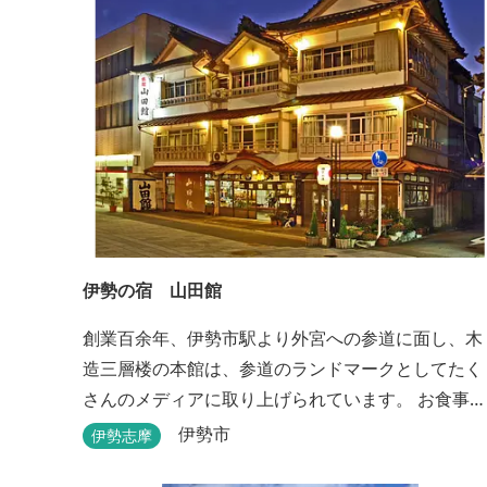
伊勢の宿 山田館
創業百余年、伊勢市駅より外宮への参道に面し、木
造三層楼の本館は、参道のランドマークとしてたく
さんのメディアに取り上げられています。 お食事も
伊勢志摩の食材をお値打ちに堪能できるとご好評い
伊勢市
伊勢志摩
ただいています。