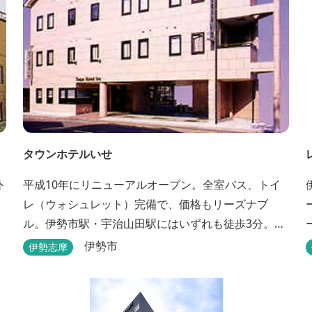
タウンホテルいせ
外
平成10年にリニューアルオープン。全室バス、トイ
レ（ウォシュレット）完備で、価格もリーズナブ
ル。伊勢市駅・宇治山田駅にはいずれも徒歩3分。ビ
ジネスに観光にピンクの外壁が目印です。
伊勢市
伊勢志摩