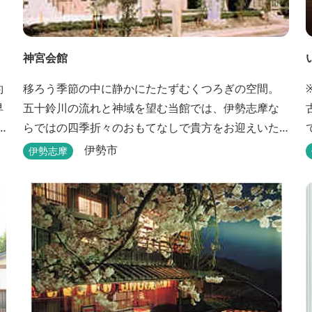
神宮会館
約
移ろう季節の中に静かにたたずむくつろぎの空間。
早
五十鈴川の流れと神域を望む当館では、伊勢志摩な
らではの四季折々のおもてなしで貴方をお迎えいた
します。伊勢神宮（内宮）に歩いて５分。早朝参拝
伊勢市
伊勢志摩
を体験できます。