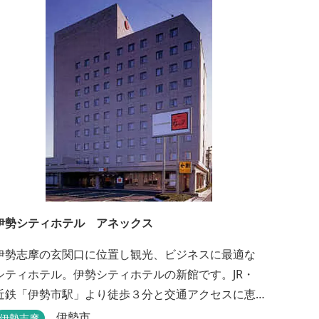
伊勢シティホテル アネックス
伊勢志摩の玄関口に位置し観光、ビジネスに最適な
シティホテル。伊勢シティホテルの新館です。JR・
近鉄「伊勢市駅」より徒歩３分と交通アクセスに恵
まれ、ビジネス・観光の拠点として皆様に広くご利
伊勢市
伊勢志摩