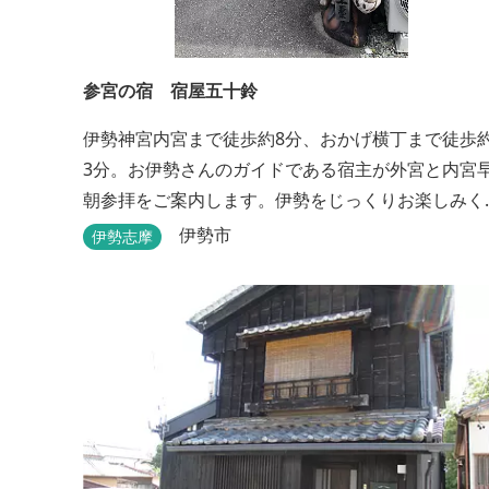
参宮の宿 宿屋五十鈴
伊勢神宮内宮まで徒歩約8分、おかげ横丁まで徒歩
3分。お伊勢さんのガイドである宿主が外宮と内宮
朝参拝をご案内します。伊勢をじっくりお楽しみく
ださい。
伊勢市
伊勢志摩