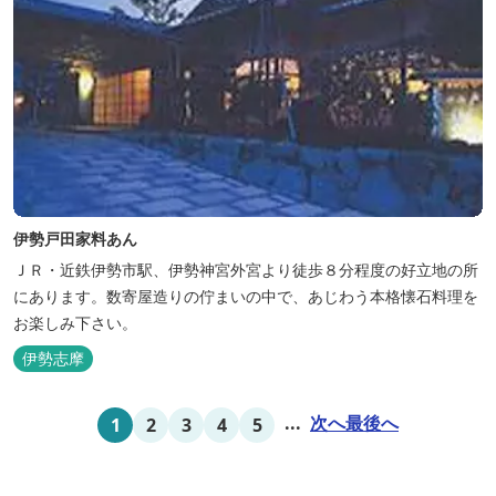
伊勢戸田家料あん
ＪＲ・近鉄伊勢市駅、伊勢神宮外宮より徒歩８分程度の好立地の所
にあります。数寄屋造りの佇まいの中で、あじわう本格懐石料理を
お楽しみ下さい。
伊勢志摩
...
次へ
最後へ
1
2
3
4
5