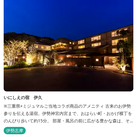
いにしえの宿 伊久
※三重県×ミジュマルご当地コラボ商品のアメニティ 古来のお伊勢
参りを伝える湯宿。伊勢神宮内宮まで、おはらい町・おかげ横丁を
のんびり歩いて約15分。 部屋・風呂の前に広がる豊かな森は、そ
のまま内宮の森へと連なっています。 お伊勢さんとつながってい
伊勢志摩
る・・そんな気持ちになる宿です。 館内には2つの大浴場と趣の異