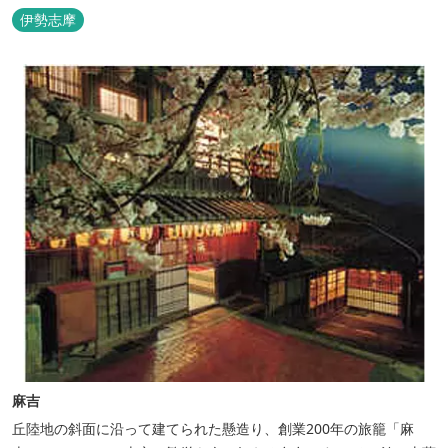
伊勢志摩
麻吉
丘陸地の斜面に沿って建てられた懸造り、創業200年の旅籠「麻