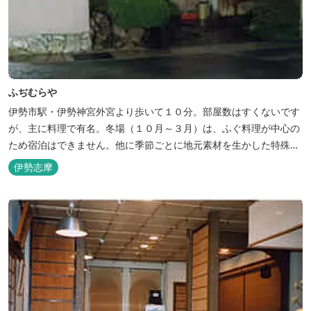
ふぢむらや
伊勢市駅・伊勢神宮外宮より歩いて１０分。部屋数はすくないです
が、主に料理で有名。冬場（１０月～３月）は、ふぐ料理が中心の
ため宿泊はできません。他に季節ごとに地元素材を生かした特殊料
理もお楽しみ頂けます。
伊勢志摩