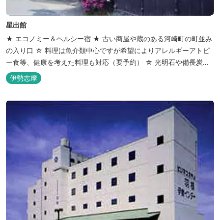
星出館
★ エコノミー＆ヘルシー宿 ★ 古い商屋や蔵のある河崎町の町並み
の入り口 ☆ 料理は魚介類中心ですが希望によりアレルギーアトピ
ー食等、健康を考えた料理も対応（要予約） ☆ 光明石や備長炭を
設置した青森ヒバと信楽焼のお風呂で心身のリフレッシュを！
伊勢志摩
【Japanese Inn Group 会員です】