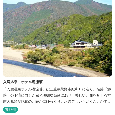
入鹿温泉 ホテル瀞流荘
「入鹿温泉ホテル瀞流荘」は三重県熊野市紀和町に在り、名勝「瀞
峡」の下流に面した風光明媚な高台にあり、美しい川面を見下ろす
露天風呂が絶景の、静かにゆっくりとお過ごしいただくことができ
る温泉宿泊施設です。 熊野古道をはじめ、日本一の棚田と称される
東紀州
丸山千枚田、赤木城跡、熊野本宮大社（熊野三山）、玉置神社が近