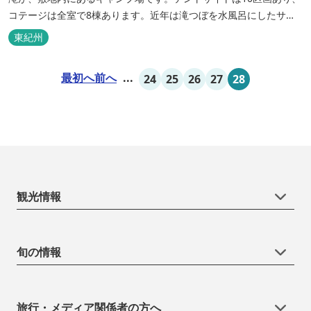
コテージは全室で8棟あります。近年は滝つぼを水風呂にしたサウ
ナが人気です。
東紀州
最初へ
前へ
...
24
25
26
27
28
観光情報
旬の情報
旅行・メディア関係者の方へ