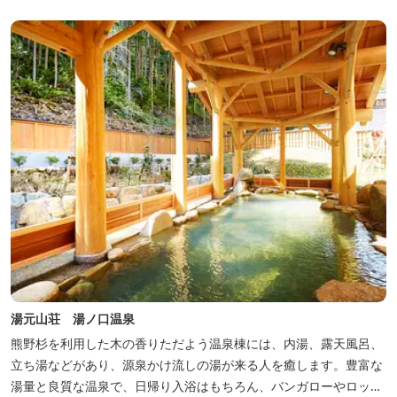
くに点在し、和歌山・奈良の遺産や名所からも近いことから観光ア
クセスには大変便利な立地と...
湯元山荘 湯ノ口温泉
熊野杉を利用した木の香りただよう温泉棟には、内湯、露天風呂、
立ち湯などがあり、源泉かけ流しの湯が来る人を癒します。豊富な
湯量と良質な温泉で、日帰り入浴はもちろん、バンガローやロッジ