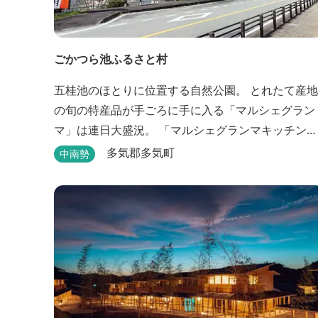
ごかつら池ふるさと村
五桂池のほとりに位置する自然公園。 とれたて産地
の旬の特産品が手ごろに手に入る「マルシェグラン
マ」は連日大盛況。 「マルシェグランマキッチン」
の地元食材で作ったオリジナルピザは大好評！ バー
多気郡多気町
中南勢
ベキューも楽しめます。食材と必要な道具がセット
になった「手ぶらバーベキューセット」も人気で
す。 『ごかつら池どうぶつパーク』近くにありま
す。 多気町観光協会のフェイスブックでは多気町の
ローカ...