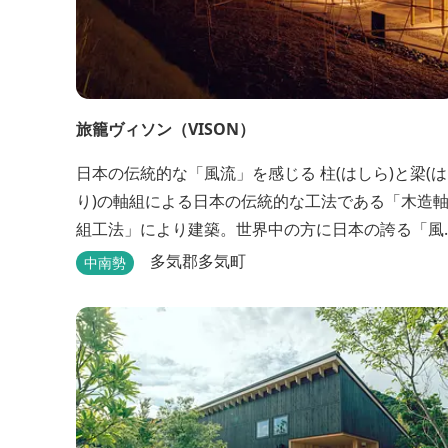
旅籠ヴィソン（VISON）
日本の伝統的な「風流」を感じる 柱(はしら)と梁(は
り)の軸組による日本の伝統的な工法である「木造
組工法」により建築。世界中の方に日本の誇る「風
流」を体験して頂けるよう窓際など細かいディテー
多気郡多気町
中南勢
ルにこだわりました。4棟から成る旅籠棟では各棟1
階に入居するテナントプロデュースにより洗練され
た世界観を各客室でお楽しみいただけ...