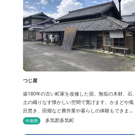
つじ屋
築180年の古い町家を改修した宿。無垢の木材、石
土の織りなす懐かしい空間で寛げます。かまどや風
呂焚き、田畑など農作業や暮らしの体験もできま
す。
多気郡多気町
中南勢