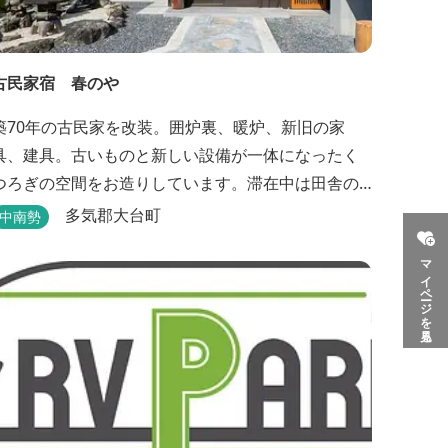
古民家宿 春のや
築70年の古民家を改装。囲炉裏、暖炉、新旧の家
具、建具。古いものと新しい設備が一体になったく
つろぎの空間をお造りしています。滞在中は田舎の
のんびりした時間、再生古民家の快適さをお楽しみ
多気郡大台町
中南勢
い。 【時間】 《 チェックイン 》 15：00～
マイページを見る
20：00の間にお願いいたします。 《 チェックアウト
利用料金】 一日一組様１棟貸し
（定員５名） 一...