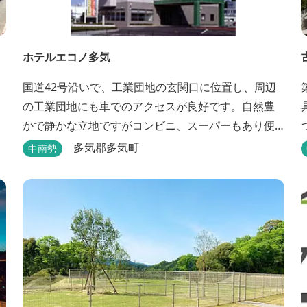
ホテルエコノ多気
国道42号沿いで、工業団地の玄関口に位置し、周辺
の工業団地にも車でのアクセスが良好です。自然豊
かで静かな立地ですがコンビニ、スーパーもあり便
利にご利用できます。無料朝食(セルフサービス)、大
多気郡多気町
中南勢
型無料駐車場も完備。
くださ
》 10：00まで 【御