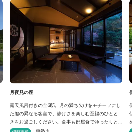
月夜見の座
露天風呂付きの全6邸。月の満ち欠けをモチーフにし
た趣の異なる客室で、静けさを楽しむ至福のひとと
きをお過ごしください。食事も部屋食でゆったりと
楽しめます。
伊勢市
伊勢志摩