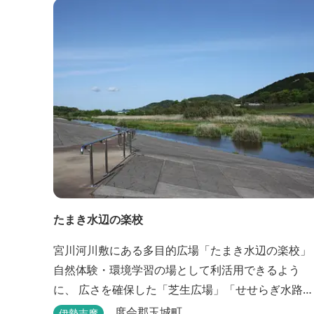
たまき水辺の楽校
宮川河川敷にある多目的広場「たまき水辺の楽校」
自然体験・環境学習の場として利活用できるよう
に、 広さを確保した「芝生広場」「せせらぎ水路」
等が整備されています。 芝生広場でのスポーツやバ
度会郡玉城町
伊勢志摩