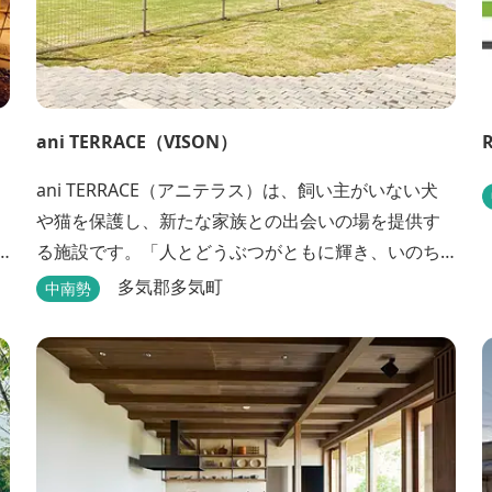
ani TERRACE（VISON）
ani TERRACE（アニテラス）は、飼い主がいない犬
軸
や猫を保護し、新たな家族との出会いの場を提供す
る施設です。「人とどうぶつがともに輝き、いのち
を照らす」をコンセプトに、ペット保険事業を行う
多気郡多気町
中南勢
アニコムグループが運営します。また、本施設で
は、飼い主様と一緒にVISONへ訪れたペットを一時
的にお預かりするペットホテルをご用意しているほ
か、広々...