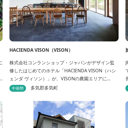
HACIENDA VISON（VISON）
株式会社コンランショップ・ジャパンがデザイン監
修したはじめてのホテル「HACIENDA VISON（ハシ
5
ェンダ ヴィソン）」が、VISONの農園エリアに
ベ
8/1(木)オープン。 VISONでも最も緑豊かな農園エリ
多気郡多気町
中南勢
ざ
アに建つHACIENDA VISON。 ホテル名
の“HACIENDA”は、スペイン語で荘園の主の館を...