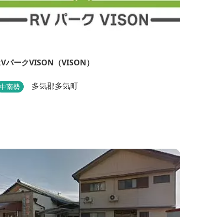
RVパークVISON（VISON）
多気郡多気町
中南勢