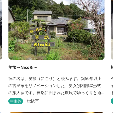
笑旅～NicoRi～
、
宿の名は、笑旅（にこり）と読みます。築50年以上
の古民家をリノベーションした、男女別相部屋形式
の旅人宿です。自然に囲まれた環境でゆっくりと過
ごすことができます。
松阪市
中南勢