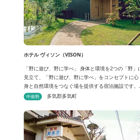
ホテル ヴィソン（VISON）
「野に遊び、野に学べ」 身体と環境を2つの「野」に
見立て、「野に遊び、野に学べ」をコンセプトに心
身と自然環境をつなぐ場を提供する宿泊施設です。 
タイプの客室全155室からなるホテル棟と、プライ
多気郡多気町
中南勢
ートな滞在が楽しめる一棟独立型のヴィラ6棟がご
います。