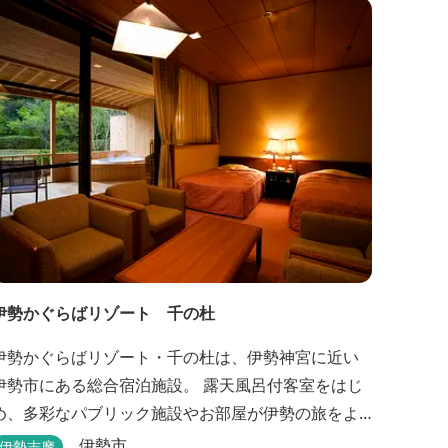
ん、ぜひご利用ください！
伊勢かぐらばリゾート 千の杜
伊勢かぐらばリゾート・千の杜は、伊勢神宮に近い
伊勢市にある総合宿泊施設。 露天風呂付客室をはじ
め、多彩なパブリック施設やお部屋が伊勢の旅をよ
り思い出深いものにしてくれます。 また、広大な敷
伊勢市
伊勢志摩