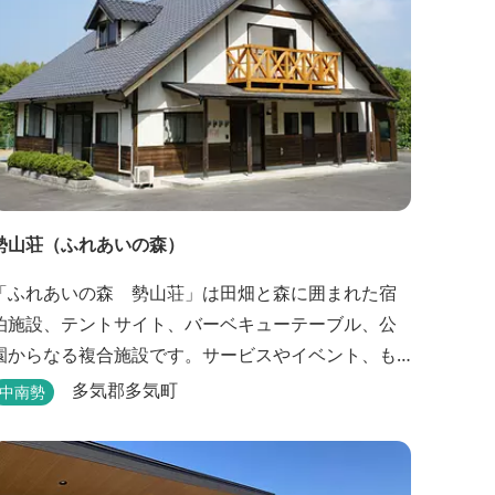
勢山荘（ふれあいの森）
「ふれあいの森 勢山荘」は田畑と森に囲まれた宿
泊施設、テントサイト、バーベキューテーブル、公
園からなる複合施設です。サービスやイベント、も
のづくり等を通して農村地域の持つポテンシャルを
多気郡多気町
中南勢
発信しています。 めだかやタガメなど水生生物が生
息し、初夏にはホタルが飛び交う「メダカ池」や、
約９０００本のあじさいが植えられた「あじさいの