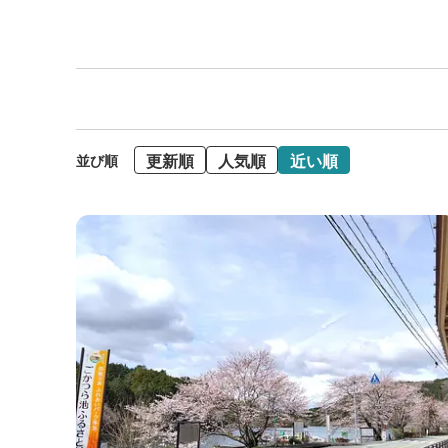
更新順
人気順
近い順
並び順