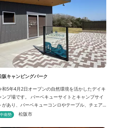
小径」を散策し、遠い昔に過ごした懐かしい田舎に
タイムスリップしてみま...
松阪キャンピングパーク
令和5年4月2日オープンの自然環境を活かしたデイキ
ャンプ場です。 バーベキューサイトとキャンプサイ
トがあり、バーベキューコンロやテーブル、チェア
などのレンタルもあります。 また、バーベキューサ
松阪市
中南勢
イトは屋根があり雨でも利用いただけます！ 皆さ