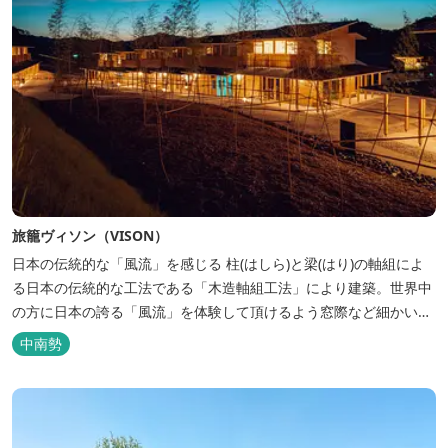
旅籠ヴィソン（VISON）
日本の伝統的な「風流」を感じる 柱(はしら)と梁(はり)の軸組によ
る日本の伝統的な工法である「木造軸組工法」により建築。世界中
の方に日本の誇る「風流」を体験して頂けるよう窓際など細かいデ
ィテールにこだわりました。4棟から成る旅籠棟では各棟1階に入居
中南勢
するテナントプロデュースにより洗練された世界観を各客室でお楽
しみいただけ...