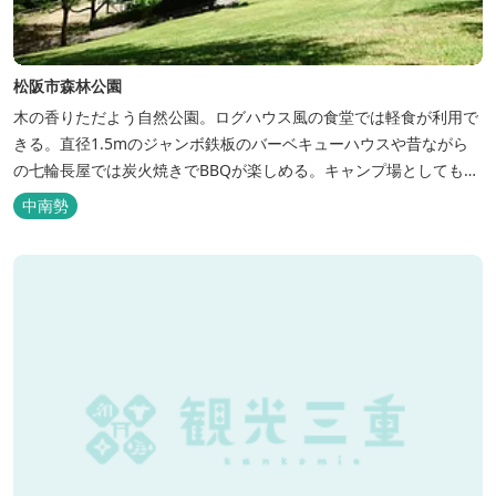
松阪市森林公園
木の香りただよう自然公園。ログハウス風の食堂では軽食が利用で
きる。直径1.5mのジャンボ鉄板のバーベキューハウスや昔ながら
の七輪長屋では炭火焼きでBBQが楽しめる。キャンプ場としても人
気で、週末は多くのキャンパーでにぎわっている。バンガローや5
中南勢
タイプのテントサイトがある。展望台からは市街が一望できる。ま
た桜の時期は、多くの人々でにぎわう。 バーベキューの食材は持ち
込みOK！あらかじめご...