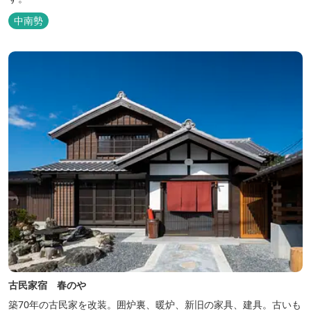
中南勢
古民家宿 春のや
築70年の古民家を改装。囲炉裏、暖炉、新旧の家具、建具。古いも