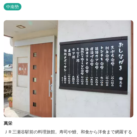
中南勢
萬栄
ＪＲ三瀬谷駅前の料理旅館。寿司や鰻、和食から洋食まで網羅する