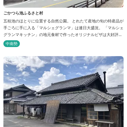
ごかつら池ふるさと村
五桂池のほとりに位置する自然公園。 とれたて産地の旬の特産品が
手ごろに手に入る「マルシェグランマ」は連日大盛況。 「マルシェ
グランマキッチン」の地元食材で作ったオリジナルピザは大好評！
バーベキューも楽しめます。食材と必要な道具がセットになった
中南勢
「手ぶらバーベキューセット」も人気です。 『ごかつら池どうぶつ
パーク』近くにあります。 多気町観光協会のフェイスブックでは多
気町のローカ...