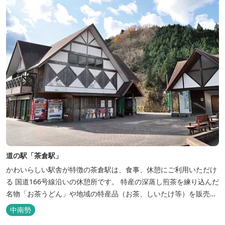
道の駅「茶倉駅」
かわいらしい駅舎が特徴の茶倉駅は、食事、休憩にご利用いただけ
る 国道166号線沿いの休憩所です。 特産の深蒸し煎茶を練り込んだ
名物「お茶うどん」や地域の特産品（お茶、しいたけ等）を販売。
吊り橋をわたれば宿泊施設のエバーグレイズ香肌峡まですぐ。 【イ
中南勢
チオシ名物】 ・味噌カツ丼…地元産の甘味噌を使ったボリュームた