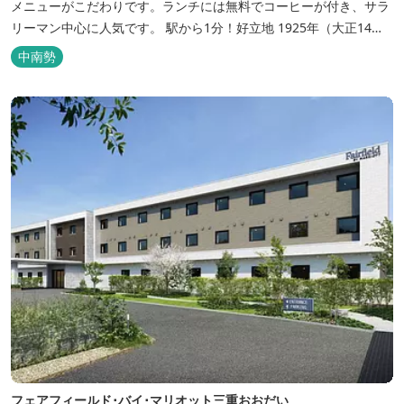
メニューがこだわりです。ランチには無料でコーヒーが付き、サラ
リーマン中心に人気です。 駅から1分！好立地 1925年（大正14
年）に開業した歴史ある旅館。JR三瀬谷駅から徒歩一分と好立地の
中南勢
場所にあり、大変便利です。 部屋数は11室、大広間が2部屋。少人
数から団体のお客様まで幅広くご利用いただけます。 人気の定食は
品数...
フェアフィールド･バイ･マリオット三重おおだい