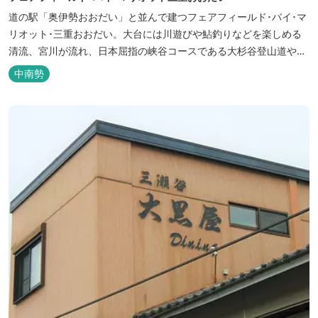
道の駅「奥伊勢おおだい」と並んで建つフェアフィールド･バイ･マ
リオット･三重おおだい。大台には川遊びや鮎釣りなどを楽しめる
清流、宮川が流れ、日本屈指の峡谷コースである大杉谷登山道や、
登山初心者から楽しめる総門山など、表情豊かな山々が連なりま
中南勢
す。 日本の滝百選に選ばれている七ッ釜滝など、大自然が作り出す
四季折々の景観は実に壮大です。身も心もリフレッシュする旅の拠
点として、当ホテルは快適さを追...