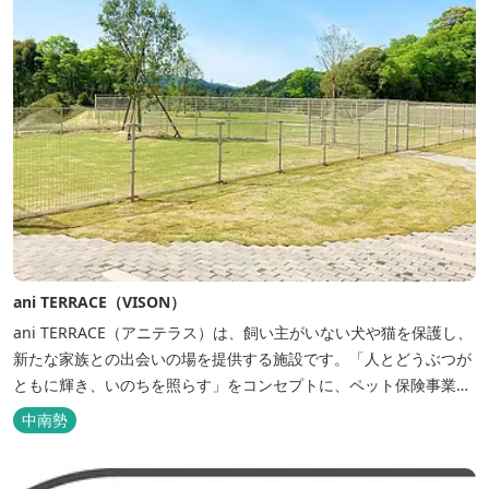
ani TERRACE（VISON）
ani TERRACE（アニテラス）は、飼い主がいない犬や猫を保護し、
新たな家族との出会いの場を提供する施設です。「人とどうぶつが
ともに輝き、いのちを照らす」をコンセプトに、ペット保険事業を
行うアニコムグループが運営します。また、本施設では、飼い主様
中南勢
と一緒にVISONへ訪れたペットを一時的にお預かりするペットホテ
ルをご用意しているほか、広々...