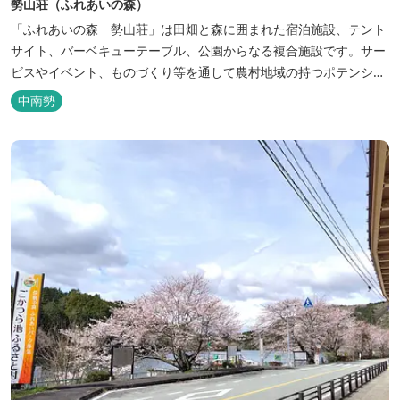
勢山荘（ふれあいの森）
「ふれあいの森 勢山荘」は田畑と森に囲まれた宿泊施設、テント
サイト、バーベキューテーブル、公園からなる複合施設です。サー
ビスやイベント、ものづくり等を通して農村地域の持つポテンシャ
ルを発信しています。 めだかやタガメなど水生生物が生息し、初夏
中南勢
にはホタルが飛び交う「メダカ池」や、約９０００本のあじさいが
植えられた「あじさいの小径」を散策し、遠い昔に過ごした懐かし
い田舎にタイムスリップしてみま...