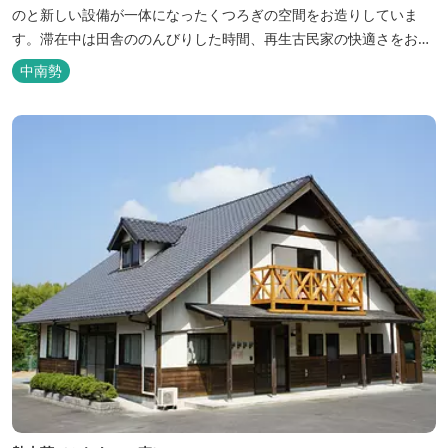
のと新しい設備が一体になったくつろぎの空間をお造りしていま
す。滞在中は田舎ののんびりした時間、再生古民家の快適さをお楽
しみください。 【時間】 《 チェックイン 》 15：00～20：00の間
中南勢
にお願いいたします。 《 チェックアウト 》 10：00まで 【御利用
料金】 一日一組様１棟貸し（定員５名） 一...