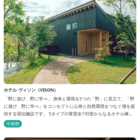
ホテル ヴィソン（VISON）
「野に遊び、野に学べ」 身体と環境を2つの「野」に見立て、「野
に遊び、野に学べ」をコンセプトに心身と自然環境をつなぐ場を提
供する宿泊施設です。 5タイプの客室全155室からなるホテル棟
と、プライベートな滞在が楽しめる一棟独立型のヴィラ6棟がござ
中南勢
います。