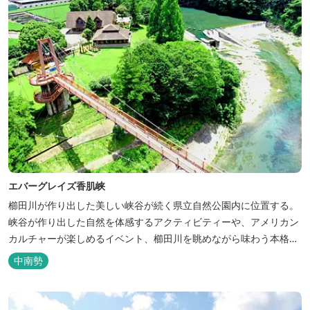
エバーグレイズ香肌峡
櫛田川が作り出した美しい峡谷が続く県立自然公園内に位置する。
峡谷が作り出した自然を体感するアクティビティーや、アメリカン
カルチャーが楽しめるイベント、櫛田川を眺めながら味わう本格的
なアメリカンＢＢＱを体験することができる。 松阪の観光情報は、
中南勢
松阪観光インフォメーションサイト ワクワ...