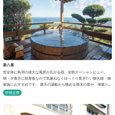
新八屋
窓全体に鳥羽の雄大な風景が広がる宿。全館オーシャンビュー。
朝・夕食共に部屋食なので気兼ねなくゆっくり寛ぎたい御夫婦・御
家族におすすめです。 露天の湯船から眺める満天の星や、薄紫ら染
まる朝の海は一見の価値有。夕食は旬の素材を大釜で蒸し上げる名
伊勢志摩
物「五右衛門蒸し」、鯛や伊勢海老の舟盛りに海鮮鍋も。