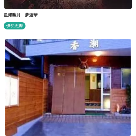
星海幽月 夢遊華
伊勢志摩