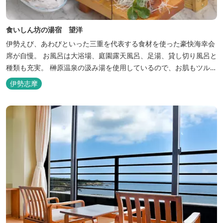
食いしん坊の湯宿 望洋
伊勢えび、あわびといった三重を代表する食材を使った豪快海幸会
席が自慢。 お風呂は大浴場、庭園露天風呂、足湯、貸し切り風呂と
種類も充実。 榊原温泉の汲み湯を使用しているので、お肌もツルツ
ルに。
伊勢志摩