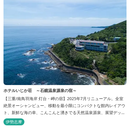
ホテルいじか荘 ～石鏡温泉源泉の宿～
【三重/南鳥羽海岸 灯台・岬の宿】2025年7月リニューアル。全室
絶景オーシャンビュー、移動を最小限にコンパクトな館内レイアウ
ト、新鮮な海の幸、こんこんと湧きでる天然温泉源泉、展望デッ
キ〜いじか灯台テラス〜からの眺望が自慢のリトリートホテル。
伊勢志摩