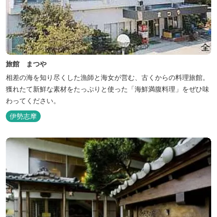
旅館 まつや
相差の海を知り尽くした漁師と海女が営む、古くからの料理旅館。
獲れたて新鮮な素材をたっぷりと使った「海鮮満腹料理」をぜひ味
わってください。
伊勢志摩