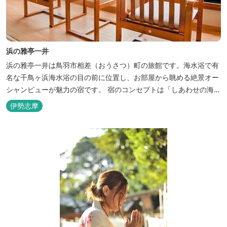
浜の雅亭一井
浜の雅亭一井は鳥羽市相差（おうさつ）町の旅館です。海水浴で有
名な千鳥ヶ浜海水浴の目の前に位置し、お部屋から眺める絶景オー
シャンビューが魅力の宿です。 宿のコンセプトは「しあわせの海
へ、ようきたなあ」。鳥羽市の南端「相差(おうさつ)」は太平洋に
伊勢志摩
面したみなと町。相差の海は、おいしい海産物、海女さん、美しい
千鳥ヶ浜、海に浮く富士山、水平線に昇る朝陽といった自然に恵ま
れた「しあわせの海」です。...