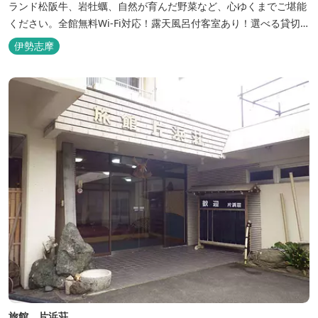
ランド松阪牛、岩牡蠣、自然が育んだ野菜など、心ゆくまでご堪能
ください。全館無料Wi-Fi対応！露天風呂付客室あり！選べる貸切
風呂も人気♪相差町内にはパワースポット石神さん（神明神社）あ
伊勢志摩
り！伊勢神宮・おかげ横丁まで最短40分！鳥羽十景にも選ばれた千
鳥ヶ浜は当館の目の前！宿を一歩出れば、満天の星空！周りに何も
ない場所だからこそ、星空がき...
旅館 片浜荘