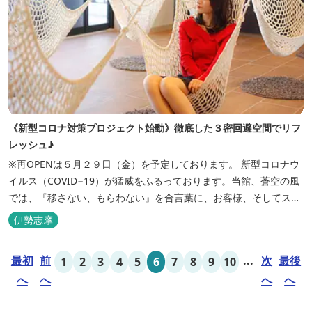
《新型コロナ対策プロジェクト始動》徹底した３密回避空間でリフ
レッシュ♪
※再OPENは５月２９日（金）を予定しております。 新型コロナウ
イルス（COVID−19）が猛威をふるっております。当館、蒼空の風
では、『移さない、もらわない』を合言葉に、お客様、そしてスタ
ッフの感染リスクを最小限に抑えるために、館内設備、オペレーシ
伊勢志摩
ョンを見直し、徹底した管理を行います。 ※「３密・感染対策の見
える化」のため長文になっております。 《３密回避基本対策》
最初
前
...
次
最後
1
2
3
4
5
6
7
8
9
10
【密閉...
へ
へ
へ
へ