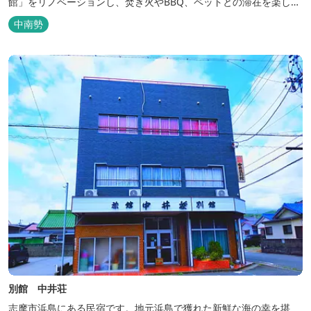
館」をリノベーションし、焚き火やBBQ、ペットとの滞在を楽しめ
る“キャンプ気分”の宿として生まれ変わりました。 【営業時間】 チ
中南勢
ェックイン 15：00（早めのチェックインご希望は予約時に要相
談） チェックアウト 9：00 【定休日】 不定休 【料金...
別館 中井荘
志摩市浜島にある民宿です。地元浜島で獲れた新鮮な海の幸を堪