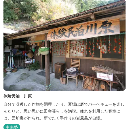
体験民泊 川原
自分で収穫した作物を調理したり、夏場は庭でバーベキューを楽し
んだりと、思い思いに田舎暮らしを満喫。離れを利用した客室に
は、囲炉裏が作られ、薪でたく手作りの岩風呂が自慢。
中南勢