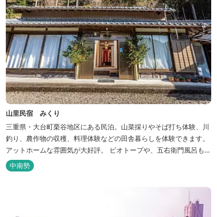
山里民宿 みくり
三重県・大台町栗谷地区にある民泊。山菜採りやそば打ち体験、川
釣り、農作物の収穫、料理体験などの田舎暮らしを体験できます。
アットホームな雰囲気が大好評。 ビオトープや、五右衛門風呂も楽
しめます。6月はホタル観賞が人気。 夜になると周囲は真っ暗。都
中南勢
会には無い闇の中を飛び交うヒメホタル・ヘイケボタルを観賞した
り、星空を眺めたり・・・ 初夏の早朝には「アカショウビン」の美
しい声を聞く事ができた...