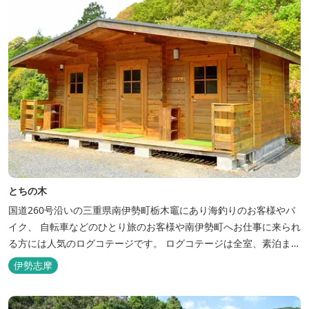
とちの木
国道260号沿いの三重県南伊勢町栃木竈にあり海釣りのお客様やバ
イク、 自転車などのひとり旅のお客様や南伊勢町へお仕事に来られ
る方には人気のログコテージです。 ログコテージは全室、素泊まり
となっており、おひとり様限定のお部屋、お二人様限定のお部屋、
伊勢志摩
3名様から5名様限定のお部屋とあります。 お風呂やトイレは別棟
に完備。 国道260号向いには喫茶食事とちの木では、お食事もでき