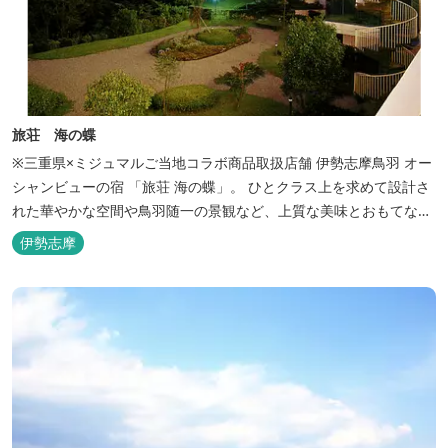
旅荘 海の蝶
※三重県×ミジュマルご当地コラボ商品取扱店舗 伊勢志摩鳥羽 オー
シャンビューの宿 「旅荘 海の蝶」。 ひとクラス上を求めて設計さ
れた華やかな空間や鳥羽随一の景観など、上質な美味とおもてなし
をお約束します。 海の蝶ならではのゆとりの休日をお過ごし下さい
伊勢志摩
ませ。