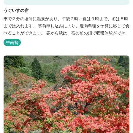
うぐいすの宿
車で２分の場所に温泉があり、午後２時～夏は９時まで、冬は８時
までは入れます。 事前申し込みにより、鹿肉料理を予算に応じて食
べることができます。 春から秋は、宿の前の畑で収穫体験ができ、
その野菜で夕食もできます。
中南勢