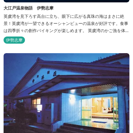
大江戸温泉物語 伊勢志摩
英虞湾を見下ろす高台に立ち、眼下に広がる真珠の海はまさに絶
景！英虞湾が一望できるオーシャンビューの温泉が好評です。食事
は四季折々の創作バイキングが楽しめます。 英虞湾のかご漁を体験
できるクルーズ船は毎日運行しており、漁で獲れた魚を食べること
伊勢志摩
もできます。