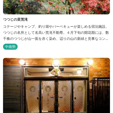
つつじの里荒滝
コテージやキャンプ、釣り堀やバーベキューが楽しめる宿泊施設。
つつじの名所として名高い荒滝不動尊。４月下旬の開花期には、数
千株のつつじが山一面を赤く染め、辺りの山の新緑と見事なコント
ラストを織り成します。 松阪の観光情報は、松阪観光インフォメー
中南勢
ションサイト ワクワク松阪 ...