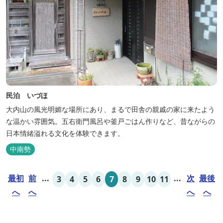
民泊 いづほ
大内山の風光明媚な場所にあり、まるで田舎の親戚の家に来たよう
な温かい雰囲気。五右衛門風呂や釜戸ごはん作りなど、昔ながらの
日本情緒溢れる文化を体験できます。
中南勢
最初
前
...
...
次
最後
3
4
5
6
7
8
9
10
11
へ
へ
へ
へ