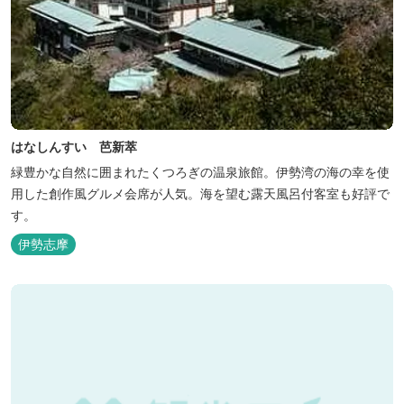
はなしんすい 芭新萃
緑豊かな自然に囲まれたくつろぎの温泉旅館。伊勢湾の海の幸を使
用した創作風グルメ会席が人気。海を望む露天風呂付客室も好評で
す。
伊勢志摩