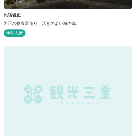
民宿岩正
岩正名物豊富造り、活きのよい海の幸。
伊勢志摩