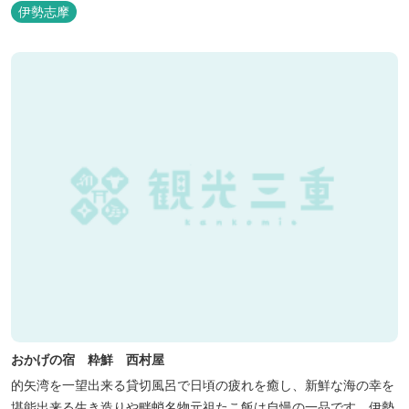
ックスした滞在をお楽しみいただけます。滞在中は、目の前の海か
伊勢志摩
らきれいな海水を引き込み、24時間以内に新鮮な状態で使用するタ
ラソテラピーや、季節の海の幸を楽しめるフレンチと日本料理が堪
能できます。
おかげの宿 粋鮮 西村屋
的矢湾を一望出来る貸切風呂で日頃の疲れを癒し、新鮮な海の幸を
堪能出来る生き造りや畔蛸名物元祖たこ飯は自慢の一品です。伊勢