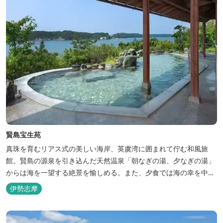
賢島宝生苑
真珠を育むリアス式の美しい海岸、英虞湾に囲まれて佇む和風旅
館。賢島の源泉を引き込んだ天然温泉「朝なぎの湯、夕なぎの湯」
からは海を一望する絶景を愉しめる。また、夕食では海の幸を中心
とした和会席でおもてなしいたします。
伊勢志摩