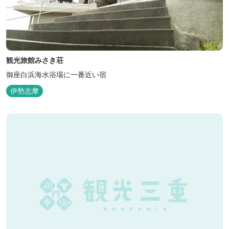
観光旅館みさき荘
御座白浜海水浴場に一番近い宿
伊勢志摩