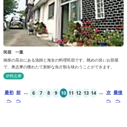
民宿 一葉
御座の高台にある漁師と海女の料理民宿です。眺めの良いお部屋
で、奥志摩の獲れたて新鮮な魚介類を味わうことができます。
伊勢志摩
最初
前
...
...
次
最後
6
7
8
9
10
11
12
13
14
へ
へ
へ
へ