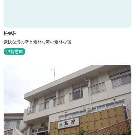
松栄荘
豪快な海の幸と素朴な海の素朴な宿
伊勢志摩