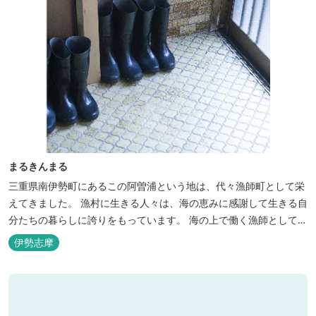
まるきんまる
三重県南伊勢町にあるこの阿曽浦という地は、代々漁師町として栄
えてきました。 漁村に生きる人々は、海の恵みに感謝して生きる自
分たちの暮らしに誇りをもっています。 海の上で働く漁師として、
自然とのかかわりを次世代につなぐ役割を果たすためにゲストハウ
伊勢志摩
スを始めました。 当ゲストハウスは一棟貸しです。 二階建ての一
軒家とウッドデッキ、 屋外リビングでゆったり過ごしていただけま
す。