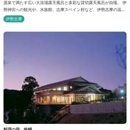
源泉で満たす広い大浴場露天風呂と多彩な貸切露天風呂が自慢。 伊
勢神宮への観光や、水族館、志摩スペイン村など、伊勢志摩の温泉
旅行に お料理は伊勢志摩ならではの味覚が四季折々の旅を彩りま
伊勢志摩
す。 ～大浴場「まろびね庵」～ 敷地内より湧出する二つの源泉
「珠光の湯」「和みの湯」が 至福の癒しへとお誘い致します。 す
がす...
料理の宿 銀鱗