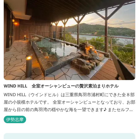
WIND HILL 全室オーシャンビューの贅沢素泊まりホテル
WIND HILL（ウインドヒル）は三重県鳥羽市浦村町にできた全８部
屋の小規模ホテルです。 全室オーシャンビューとなっており、お部
屋から目の前の鳥羽湾の穏やかな海を一望できます♪ またセルフチ
ェックイン方式を採用しているため、好きな時間に非対面でチェッ
伊勢志摩
クインが可能です。 食事提供や接客サービスがない分、リーズナブ
ルな料金で宿泊が可能なため、観光目的の拠点としてぜひご利用く