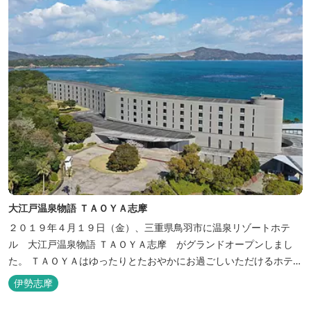
大江戸温泉物語 ＴＡＯＹＡ志摩
２０１９年４月１９日（金）、三重県鳥羽市に温泉リゾートホテ
ル 大江戸温泉物語 ＴＡＯＹＡ志摩 がグランドオープンしまし
た。 ＴＡＯＹＡはゆったりとたおやかにお過ごしいただけるホテル
を目指し、カキの産地の鳥羽市浦村町にオープンしました。 目の前
伊勢志摩
は太平洋に注ぐ伊勢湾の海の風景が広がり、後背は山に囲まれ、自
然豊かな環境で、正にゆったりとたおやかに時が流れています。