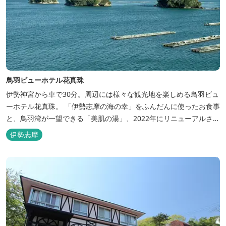
鳥羽ビューホテル花真珠
伊勢神宮から車で30分。周辺には様々な観光地を楽しめる鳥羽ビュ
ーホテル花真珠。 「伊勢志摩の海の幸」をふんだんに使ったお食事
と、鳥羽湾が一望できる「美肌の湯」、2022年にリニューアルされ
た客室で、五感から体と心を癒やします。 【お部屋】 近年リニュ
伊勢志摩
ーアルした過ごしやすいお部屋で、親子3世代で楽しめるお部屋に
なっております。 全室オーシャンビューで雄大な鳥羽湾を一望で
き、日頃の疲...