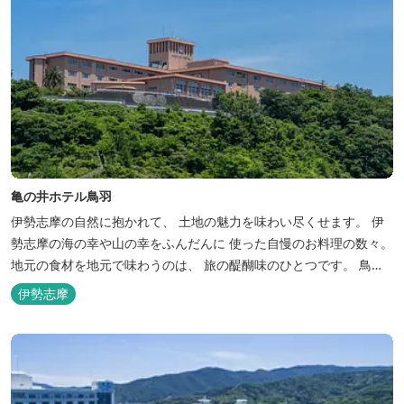
亀の井ホテル鳥羽
伊勢志摩の自然に抱かれて、 土地の魅力を味わい尽くせます。 伊
勢志摩の海の幸や山の幸をふんだんに 使った自慢のお料理の数々。
地元の食材を地元で味わうのは、 旅の醍醐味のひとつです。 鳥羽
湾の潮風を感じる露天風呂や 広々としたテラス付きのお部屋。 行
伊勢志摩
き交うフェリーをのんびり眺めて、 日常をちょっと忘れるひと時を
お過ごしください。