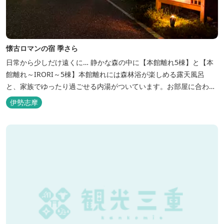
懐古ロマンの宿 季さら
日常から少しだけ遠くに… 静かな森の中に【本館離れ5棟】と【本
館離れ～IRORI～5棟】本館離れには森林浴が楽しめる露天風呂
と、家族でゆったり過ごせる内湯がついています。お部屋に合わせ
た様々なプランがございます。
伊勢志摩