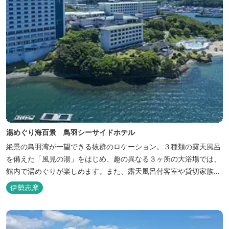
湯めぐり海百景 鳥羽シーサイドホテル
絶景の鳥羽湾が一望できる抜群のロケーション。３種類の露天風呂
を備えた「風見の湯」をはじめ、趣の異なる３ヶ所の大浴場では、
館内で湯めぐりが楽しめます。また、露天風呂付客室や貸切家族風
呂（有料）、足湯に湯上がり処などもございますので、湯浴みの一
伊勢志摩
日をお過ごしいただけます。 お料理についても、「詩季バイキン
グ」はオープンキッチンで出来立て料理を舌だけではなく目や耳で
も楽しめます、また海の幸を...