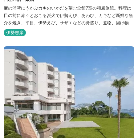
麻の浦湾にうかぶカキのいかだを望む全館7室の和風旅館。料理は
目の前に赤々とおこる炭火で伊勢えび、あわび、カキなど新鮮な魚
介を焼き、平目、伊勢えび、サザエなどの舟盛り、煮物、揚げ物な
どの懐石料理。
伊勢志摩