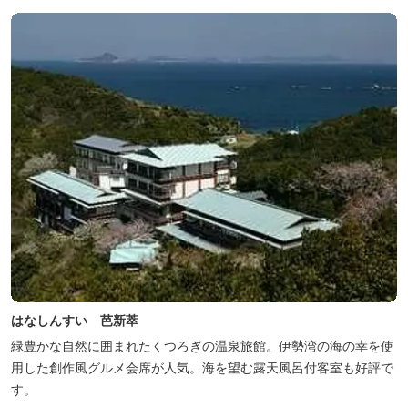
はなしんすい 芭新萃
緑豊かな自然に囲まれたくつろぎの温泉旅館。伊勢湾の海の幸を使
用した創作風グルメ会席が人気。海を望む露天風呂付客室も好評で
す。