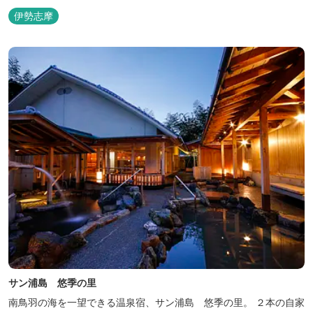
伊勢志摩
サン浦島 悠季の里
南鳥羽の海を一望できる温泉宿、サン浦島 悠季の里。 ２本の自家