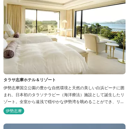
タラサ志摩ホテル＆リゾート
伊勢志摩国立公園の豊かな自然環境と天然の美しい白浜ビーチに囲
まれ、日本初のタラソテラピー（海洋療法）施設として誕生したリ
ゾート。全室から遠浅で穏やかな伊勢湾を眺めることができ、リラ
ックスした滞在をお楽しみいただけます。滞在中は、目の前の海か
伊勢志摩
らきれいな海水を引き込み、24時間以内に新鮮な状態で使用するタ
ラソテラピーや、季節の海の幸を楽しめるフレンチと日本料理が堪