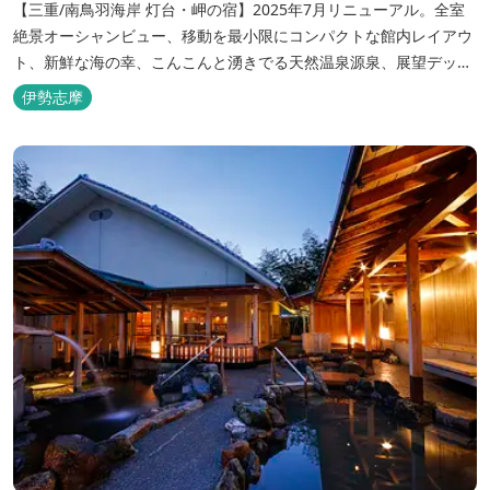
【三重/南鳥羽海岸 灯台・岬の宿】2025年7月リニューアル。全室
絶景オーシャンビュー、移動を最小限にコンパクトな館内レイアウ
ト、新鮮な海の幸、こんこんと湧きでる天然温泉源泉、展望デッ
キ〜いじか灯台テラス〜からの眺望が自慢のリトリートホテル。
伊勢志摩