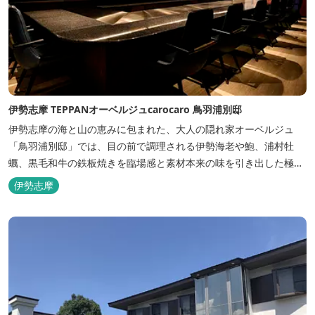
伊勢志摩 TEPPANオーベルジュcarocaro 鳥羽浦別邸
伊勢志摩の海と山の恵みに包まれた、大人の隠れ家オーベルジュ
「鳥羽浦別邸」では、目の前で調理される伊勢海老や鮑、浦村牡
蠣、黒毛和牛の鉄板焼きを臨場感と素材本来の味を引き出した極上
のお料理でご堪能いただけます。露天風呂付きなど6タイプの個性
伊勢志摩
的な客室で、特別なひとときを大切な人と共にお過ごしくださいま
せ。美食と温泉、上質な空間で贅沢な体験をお届けいたします。