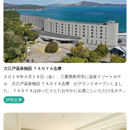
大江戸温泉物語 ＴＡＯＹＡ志摩
２０１９年４月１９日（金）、三重県鳥羽市に温泉リゾートホテ
ル 大江戸温泉物語 ＴＡＯＹＡ志摩 がグランドオープンしまし
た。 ＴＡＯＹＡはゆったりとたおやかにお過ごしいただけるホテル
を目指し、カキの産地の鳥羽市浦村町にオープンしました。 目の前
伊勢志摩
は太平洋に注ぐ伊勢湾の海の風景が広がり、後背は山に囲まれ、自
然豊かな環境で、正にゆったりとたおやかに時が流れています。
「インフィニティ風呂」と呼...