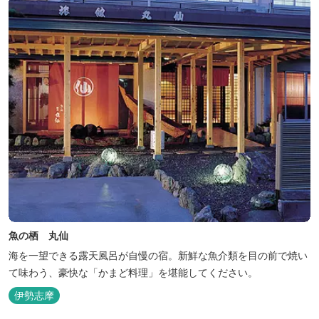
魚の栖 丸仙
海を一望できる露天風呂が自慢の宿。新鮮な魚介類を目の前で焼い
て味わう、豪快な「かまど料理」を堪能してください。
伊勢志摩