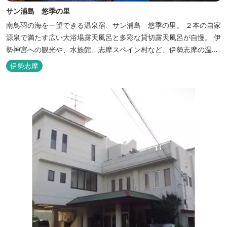
サン浦島 悠季の里
南鳥羽の海を一望できる温泉宿、サン浦島 悠季の里。 ２本の自家
源泉で満たす広い大浴場露天風呂と多彩な貸切露天風呂が自慢。 伊
勢神宮への観光や、水族館、志摩スペイン村など、伊勢志摩の温泉
旅行に お料理は伊勢志摩ならではの味覚が四季折々の旅を彩りま
伊勢志摩
す。 ～大浴場「まろびね庵」～ 敷地内より湧出する二つの源泉
「珠光の湯」「和みの湯」が 至福の癒しへとお誘い致します。 す
がす...