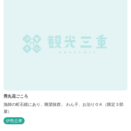
秀丸花ごころ
漁師の町石鏡にあり、眺望抜群。 わん子、お泊りＯＫ（限定３部
屋）
伊勢志摩