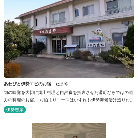
あわびと伊勢エビのお宿 たまや
旬の味覚を大切に郷土料理と自然食を折衷させた港町ならではの迫
力の料理のお宿。 お泊まりコースはいずれも伊勢海老活け造り付。
伊勢志摩