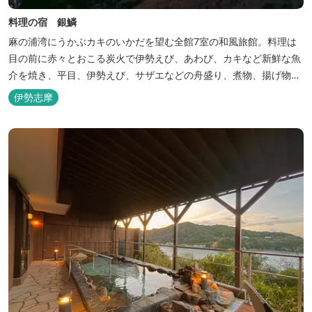
料理の宿 銀鱗
麻の浦湾にうかぶカキのいかだを望む全館7室の和風旅館。料理は
目の前に赤々とおこる炭火で伊勢えび、あわび、カキなど新鮮な魚
介を焼き、平目、伊勢えび、サザエなどの舟盛り、煮物、揚げ物な
どの懐石料理。
伊勢志摩