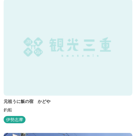
元祖うに飯の宿 かどや
釣船
伊勢志摩