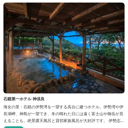
石鏡第一ホテル 神倶良
海女の里・石鏡の伊勢湾を一望する高台に建つホテル。伊勢湾や伊
良湖岬、神島が一望でき、冬の晴れた日には遠く富士山や御岳が見
えることも。絶景露天風呂と貸切家族風呂が大好評です。 伊勢志摩
の新鮮な海の幸をふんだんに使った味覚自慢の人情味あふれる温泉