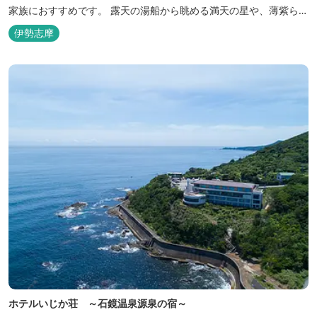
家族におすすめです。 露天の湯船から眺める満天の星や、薄紫ら染
まる朝の海は一見の価値有。夕食は旬の素材を大釜で蒸し上げる名
伊勢志摩
物「五右衛門蒸し」、鯛や伊勢海老の舟盛りに海鮮鍋も。
ホテルいじか荘 ～石鏡温泉源泉の宿～