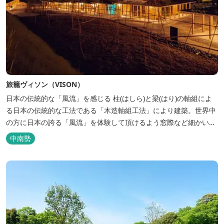
旅籠ヴィソン（VISON）
日本の伝統的な「風流」を感じる 柱(はしら)と梁(はり)の軸組によ
る日本の伝統的な工法である「木造軸組工法」により建築。世界中
の方に日本の誇る「風流」を体験して頂けるよう窓際など細かいデ
ィテールにこだわりました。4棟から成る旅籠棟では各棟1階に入居
中南勢
するテナントプロデュースにより洗練された世界観を各客室でお楽
しみいただけ...