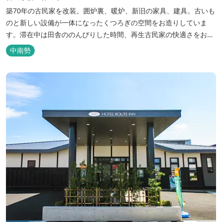
築70年の古民家を改装。囲炉裏、暖炉、新旧の家具、建具。古いも
のと新しい設備が一体になったくつろぎの空間をお造りしていま
す。滞在中は田舎ののんびりした時間、再生古民家の快適さをお楽
しみください。 【時間】 《 チェックイン 》 15：00～20：00の間
中南勢
にお願いいたします。 《 チェックアウト 》 10：00まで 【御利用
料金】 一日一組様１棟貸し（定員５名） 一...