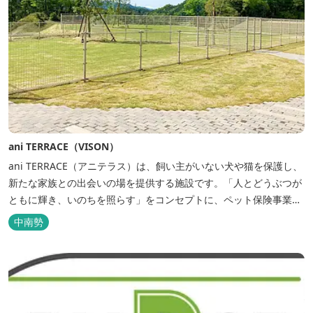
ani TERRACE（VISON）
ani TERRACE（アニテラス）は、飼い主がいない犬や猫を保護し、
新たな家族との出会いの場を提供する施設です。「人とどうぶつが
ともに輝き、いのちを照らす」をコンセプトに、ペット保険事業を
行うアニコムグループが運営します。また、本施設では、飼い主様
中南勢
と一緒にVISONへ訪れたペットを一時的にお預かりするペットホテ
ルをご用意しているほか、広々...