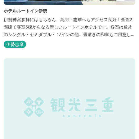
ホテルルートイン伊勢
伊勢神宮参拝にはもちろん、鳥羽・志摩へもアクセス良好！全館2
階建て客室6棟からなる新しいルートインホテルです。客室は通常
のシングル・セミダブル・ ツインの他、畳敷きの和室もご用意して
おります。 （和室はベッドが設置されています）靴を脱いでお部屋
伊勢志摩
でおくつろぎください。 また、朝食バイキング無料サービス（営業
時間6:30～900）、大浴場完備、全室インターネット回線完備（Wi-
Fi・LAN接...