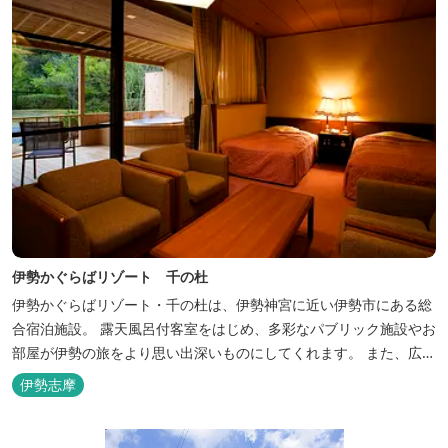
伊勢かぐらばリゾート 千の杜
伊勢かぐらばリゾート・千の杜は、伊勢神宮に近い伊勢市にある総
合宿泊施設。 露天風呂付客室をはじめ、多彩なパブリック施設やお
部屋が伊勢の旅をより思い出深いものにしてくれます。 また、広大
な敷地内にはテニスコート、野球場を始めとしたスポーツ施設や、
伊勢志摩
ウォータースライダーを有する流水プール、お子様が楽しめる児童
遊園など、様々なアウトドア施設がございます。杜の自然を感じな