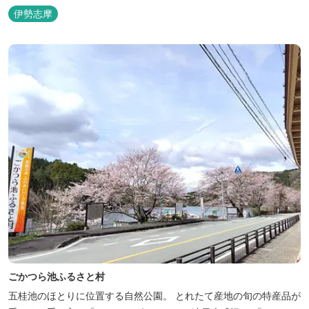
バーベキューはもちろん、 車での乗り入れも可能なため、オートキ
伊勢志摩
ャンプなどもお楽しみいただけます！ 火災防止のため、バーベキュ
ー･焚火等をする際は、 直火にならないように焚火台･コンロ等を
使...
ごかつら池ふるさと村
五桂池のほとりに位置する自然公園。 とれたて産地の旬の特産品が