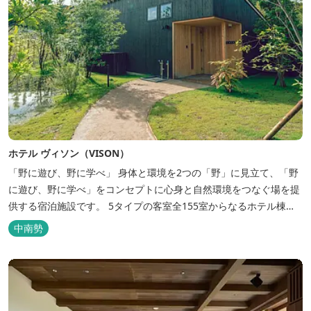
ホテル ヴィソン（VISON）
「野に遊び、野に学べ」 身体と環境を2つの「野」に見立て、「野
に遊び、野に学べ」をコンセプトに心身と自然環境をつなぐ場を提
供する宿泊施設です。 5タイプの客室全155室からなるホテル棟
と、プライベートな滞在が楽しめる一棟独立型のヴィラ6棟がござ
中南勢
います。