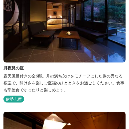
月夜見の座
露天風呂付きの全6邸。月の満ち欠けをモチーフにした趣の異なる
客室で、静けさを楽しむ至福のひとときをお過ごしください。食事
も部屋食でゆったりと楽しめます。
伊勢志摩