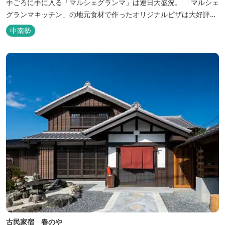
手ごろに手に入る「マルシェグランマ」は連日大盛況。 「マルシェ
グランマキッチン」の地元食材で作ったオリジナルピザは大好評！
バーベキューも楽しめます。食材と必要な道具がセットになった
中南勢
「手ぶらバーベキューセット」も人気です。 『ごかつら池どうぶつ
パーク』近くにあります。 多気町観光協会のフェイスブックでは多
気町のローカ...
古民家宿 春のや