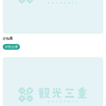
かね長
伊勢志摩