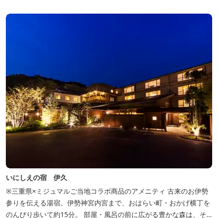
いにしえの宿 伊久
※三重県×ミジュマルご当地コラボ商品のアメニティ 古来のお伊勢
参りを伝える湯宿。伊勢神宮内宮まで、おはらい町・おかげ横丁を
のんびり歩いて約15分。 部屋・風呂の前に広がる豊かな森は、そ