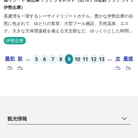
伊勢志摩）
英虞湾を一望するシーサイドリゾートホテル。豊かな伊勢志摩の自
然に包まれて、ゆとりの客室、大型プール施設、天然温泉、エス
テ、大きな天体望遠鏡を備える天文館など、ゆっくりとした時間を
楽しみながら過ごすことができます。 屋内プール：通年 屋外プー
伊勢志摩
ル：2025年7月19日（土）～8月31日（日）
最初
前
...
...
次
最後
5
6
7
8
9
10
11
12
13
へ
へ
へ
へ
観光情報