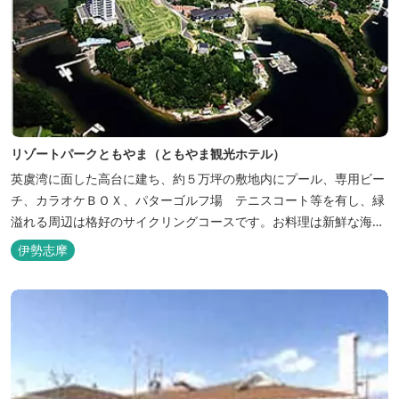
リゾートパークともやま（ともやま観光ホテル）
英虞湾に面した高台に建ち、約５万坪の敷地内にプール、専用ビー
チ、カラオケＢＯＸ、パターゴルフ場 テニスコート等を有し、緑
溢れる周辺は格好のサイクリングコースです。お料理は新鮮な海の
幸をふんだんに使用する荒磯焼、活造会席、伊勢海老残酷鍋会席、
伊勢志摩
松茸料理（秋）等グルメ志向の方に好評です。夏には野外バーベキ
ューも毎晩行ないます。