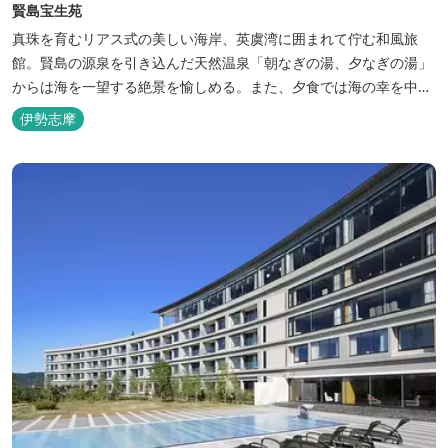
賢島宝生苑
真珠を育むリアス式の美しい海岸、英虞湾に囲まれて佇む和風旅
館。賢島の源泉を引き込んだ天然温泉「朝なぎの湯、夕なぎの湯」
からは海を一望する絶景を愉しめる。また、夕食では海の幸を中心
とした和会席でおもてなしいたします。
伊勢志摩