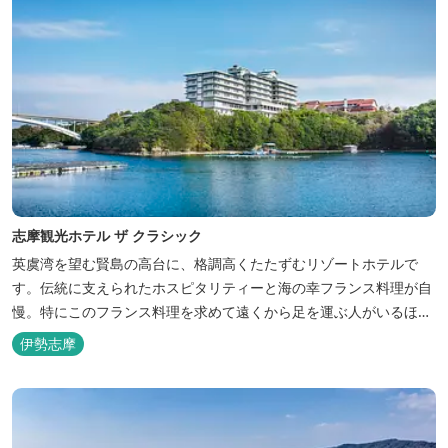
志摩観光ホテル ザ クラシック
英虞湾を望む賢島の高台に、格調高くたたずむリゾートホテルで
す。伝統に支えられたホスピタリティーと海の幸フランス料理が自
慢。特にこのフランス料理を求めて遠くから足を運ぶ人がいるほ
ど。洗練されたサービスに、寛ぎと至福のひとときを満喫してくだ
伊勢志摩
さい。 ※2016年6月7日リニューアルオープン