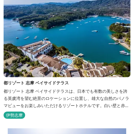
都リゾート 志摩 ベイサイドテラス
都リゾート 志摩 ベイサイドテラスは、日本でも有数の美しさを誇
る英虞湾を望む絶景のロケーションに位置し、雄大な自然のパノラ
マビューをお楽しみいただけるリゾートホテルです。白い壁と赤瓦
の屋根が連なる外観が印象的で、開放的なスパニッシュスタイルを
伊勢志摩
取り入れた建築美は陽気で自由な寛ぎを感じさせ、まるで異国に足
を踏み入れたと錯覚するほど、どこを歩いても絵になるホテルで