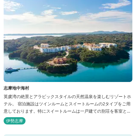
志摩地中海村
英虞湾の絶景とアラビックスタイルの天然温泉を楽しむリゾートホ
テル。 宿泊施設はツインルームとスイートルームの2タイプをご用
意しております。特にスイートルームは一戸建ての別荘を客室とし
てリニューアル♪120平米の驚きの広さとこだわりの調度品が自慢
伊勢志摩
です！ スペイン１ツ星レストランと提携したレストランでのお食事
も楽しみのひとつです。 また、日帰りプランでは、クラフト体験工