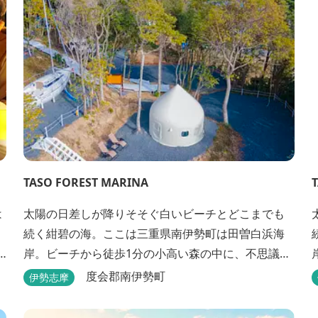
を
ン
TASO FOREST MARINA
は
太陽の日差しが降りそそぐ白いビーチとどこまでも
続く紺碧の海。ここは三重県南伊勢町は田曽白浜海
岸。ビーチから徒歩1分の小高い森の中に、不思議な
波止場があります。やさしい木陰に停泊するのは3艇
度会郡南伊勢町
伊勢志摩
w
のヨット。日本初の森のマリーナです。 航海の気分
高まるインテリアは見た目からは想像できないほど