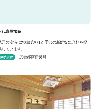
三代喜屋旅館
地元の漁港に水揚げされた季節の新鮮な魚介類を提
供しています。
度会郡南伊勢町
伊勢志摩