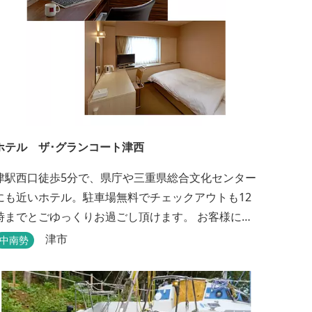
ホテル ザ･グランコート津西
津駅西口徒歩5分で、県庁や三重県総合文化センター
にも近いホテル。駐車場無料でチェックアウトも12
時までとごゆっくりお過ごし頂けます。 お客様によ
り快適にお過ごし頂けるよう専用設備・アメニティ
津市
中南勢
付き女性専用フロアやビジネスマンに最適なパソコ
ン・プリンター設置のお部屋など多種多様な部屋タ
イプ・サービスをご用意。本質の時間、至上の空間