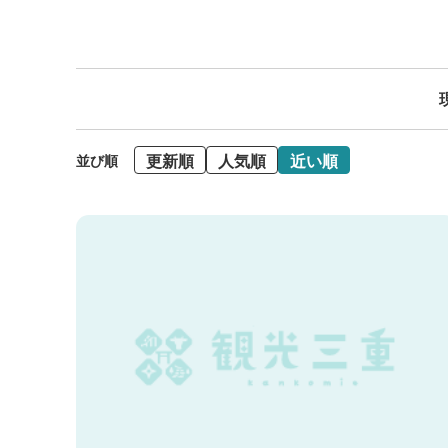
更新順
人気順
近い順
並び順