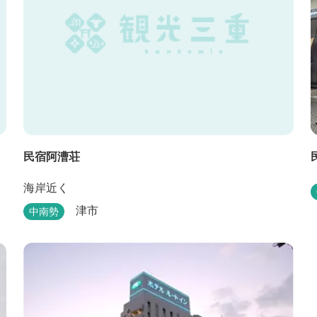
民宿阿漕荘
海岸近く
津市
中南勢