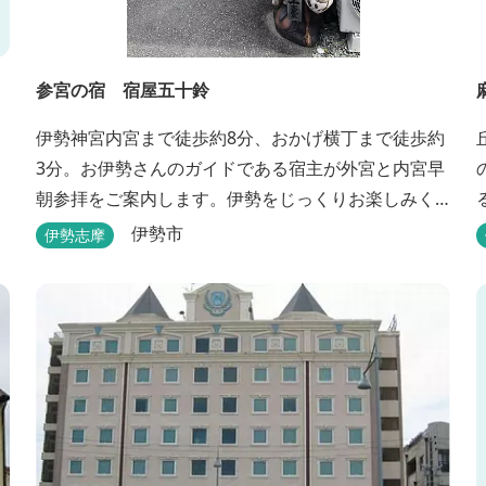
参宮の宿 宿屋五十鈴
伊勢神宮内宮まで徒歩約8分、おかげ横丁まで徒歩約
3分。お伊勢さんのガイドである宿主が外宮と内宮早
朝参拝をご案内します。伊勢をじっくりお楽しみく
ださい。
伊勢市
伊勢志摩