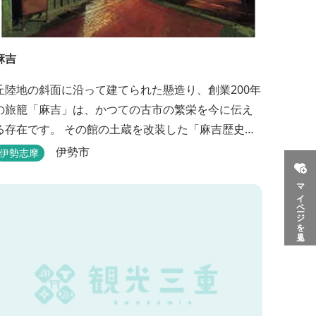
麻吉
丘陸地の斜面に沿って建てられた懸造り、創業200年
の旅籠「麻吉」は、かつての古市の繁栄を今に伝え
る存在です。 その館の土蔵を改装した「麻吉歴史
館」には、往時を物語る品々が蔵出しされ、お伊勢
伊勢市
伊勢志摩
参り華やかなりし頃へとお誘い致します。
マイページを見る