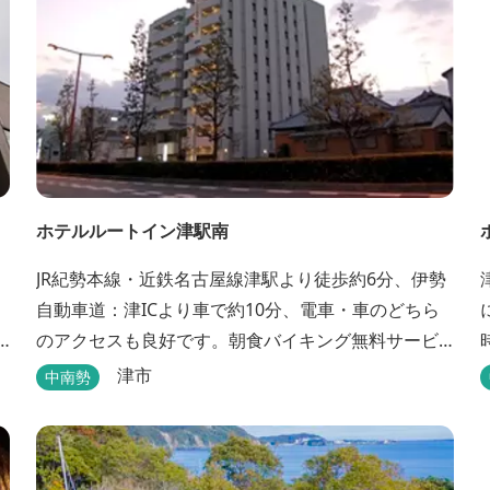
ホテルルートイン津駅南
JR紀勢本線・近鉄名古屋線津駅より徒歩約6分、伊勢
自動車道：津ICより車で約10分、電車・車のどちら
のアクセスも良好です。朝食バイキング無料サービ
ス、大浴場完備、平面駐車場40台・立体駐車場34
津市
中南勢
台、全室Wi-Fi完備。ビジネスにも観光にもご利用頂
ける快適なホテルライフをご提供します。