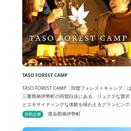
TASO FOREST CAMP
TASO FOREST CAMP〔田曽フォレストキャンプ〕
三重県南伊勢町の田曽白浜にある、リュクスな贅沢
とエキサイティングな体験を味わえるグランピング
施設です。 紹介VTR ↓↓↓↓↓↓↓↓
度会郡南伊勢町
伊勢志摩
https://www.youtube.com/watch?v=jpF0wPRjqS