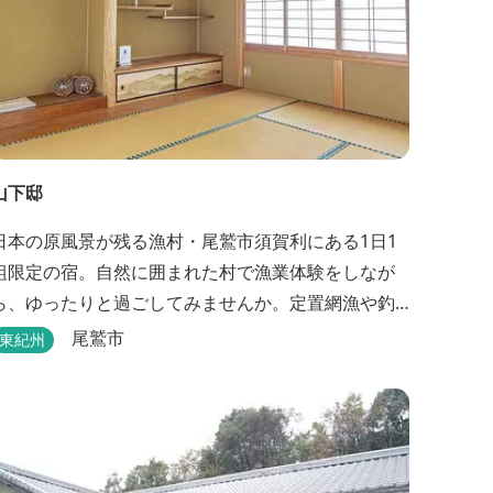
山下邸
日本の原風景が残る漁村・尾鷲市須賀利にある1日1
組限定の宿。自然に囲まれた村で漁業体験をしなが
ら、ゆったりと過ごしてみませんか。定置網漁や釣
り船などの体験ができます。
尾鷲市
東紀州