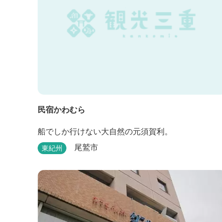
民宿かわむら
船でしか行けない大自然の元須賀利。
尾鷲市
東紀州