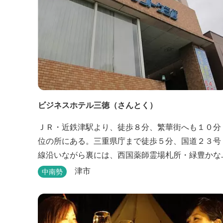
ビジネスホテル三徳（さんとく）
ＪＲ・近鉄津駅より、徒歩８分、繁華街へも１０分
位の所にある。三重県庁まで徒歩５分、国道２３号
線沿いながら裏には、西国薬師霊場札所・緑豊かな
曹洞常の中本山。津市で一番古いお寺と言われる塔
津市
中南勢
世山四天王寺があります。