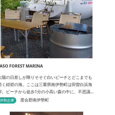
お届けいたします。 また１Fにはカフェ＆レストラ
E...
TASO FOREST MARINA
太陽の日差しが降りそそぐ白いビーチとどこまでも
続く紺碧の海。ここは三重県南伊勢町は田曽白浜海
岸。ビーチから徒歩1分の小高い森の中に、不思議な
波止場があります。やさしい木陰に停泊するのは3艇
度会郡南伊勢町
伊勢志摩
のヨット。日本初の森のマリーナです。 航海の気分
高まるインテリアは見た目からは想像できないほど