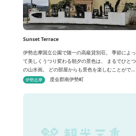
Sunset Terrace
伊勢志摩国立公園で随一の高級貸別荘。 季節によっ
て美しくうつり変わる朝夕の景色は、 まるでひとつ
の山水画。 どの部屋からも景色を楽しむことができ
ます。 大切な友人や家族と、最高のひとときを。 1
度会郡南伊勢町
伊勢志摩
日1組限定とさせていただいております。 完全にプ
イベートでご利用いただけます。