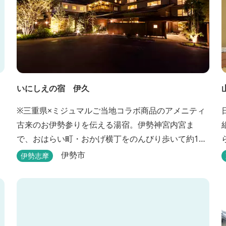
いにしえの宿 伊久
※三重県×ミジュマルご当地コラボ商品のアメニティ
古来のお伊勢参りを伝える湯宿。伊勢神宮内宮ま
で、おはらい町・おかげ横丁をのんびり歩いて約15
分。 部屋・風呂の前に広がる豊かな森は、そのまま
伊勢市
伊勢志摩
内宮の森へと連なっています。 お伊勢さんとつなが
っている・・そんな気持ちになる宿です。 館内には2
つの大浴場と趣の異なる３つの貸切露天風呂を楽し
めます。