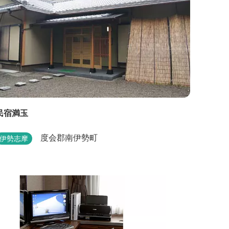
民宿満玉
度会郡南伊勢町
伊勢志摩