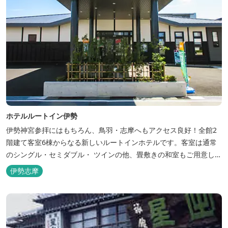
ホテルルートイン伊勢
伊勢神宮参拝にはもちろん、鳥羽・志摩へもアクセス良好！全館2
階建て客室6棟からなる新しいルートインホテルです。客室は通常
のシングル・セミダブル・ ツインの他、畳敷きの和室もご用意して
おります。 （和室はベッドが設置されています）靴を脱いでお部屋
伊勢志摩
でおくつろぎください。 また、朝食バイキング無料サービス（営業
時間6:30～900）、大浴場完備、全室インターネット回線完備（Wi-
Fi・LAN接...