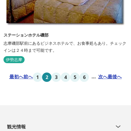
ステーションホテル磯部
志摩磯部駅前にあるビジネスホテルで、お食事処もあり。チェック
インは２４時まで可能です。
伊勢志摩
最初へ
前へ
...
次へ
最後へ
1
2
3
4
5
6
観光情報