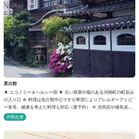
星出館
★ エコノミー＆ヘルシー宿 ★ 古い商屋や蔵のある河崎町の町並み
の入り口 ☆ 料理は魚介類中心ですが希望によりアレルギーアトピ
ー食等、健康を考えた料理も対応（要予約） ☆ 光明石や備長炭を
設置した青森ヒバと信楽焼のお風呂で心身のリフレッシュを！
伊勢志摩
【Japanese Inn Group 会員です】