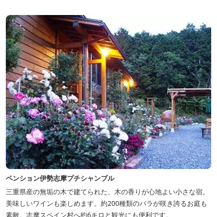
ペンション伊勢志摩プチシャンブル
三重県産の無垢の木で建てられた、木の香りが心地よい小さな宿。
美味しいワインも楽しめます。約200種類のバラが咲き誇るお庭も
素敵。志摩スペイン村へ約6キロと観光にも便利です。