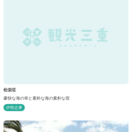
松栄荘
豪快な海の幸と素朴な海の素朴な宿
伊勢志摩