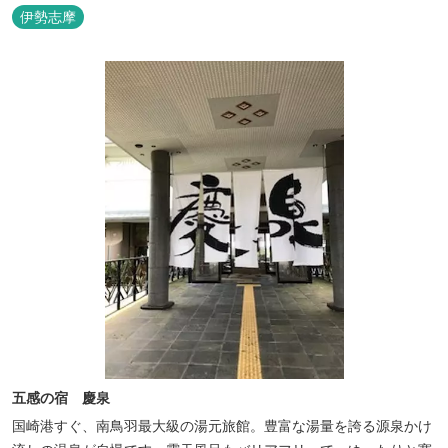
伊勢志摩
五感の宿 慶泉
国崎港すぐ、南鳥羽最大級の湯元旅館。豊富な湯量を誇る源泉かけ