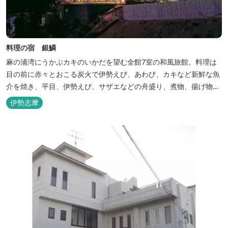
料理の宿 銀鱗
麻の浦湾にうかぶカキのいかだを望む全館7室の和風旅館。料理は
目の前に赤々とおこる炭火で伊勢えび、あわび、カキなど新鮮な魚
介を焼き、平目、伊勢えび、サザエなどの舟盛り、煮物、揚げ物な
どの懐石料理。
伊勢志摩