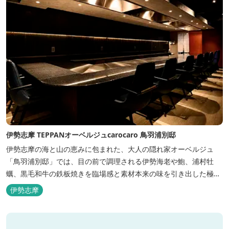
伊勢志摩 TEPPANオーベルジュcarocaro 鳥羽浦別邸
伊勢志摩の海と山の恵みに包まれた、大人の隠れ家オーベルジュ
「鳥羽浦別邸」では、目の前で調理される伊勢海老や鮑、浦村牡
蠣、黒毛和牛の鉄板焼きを臨場感と素材本来の味を引き出した極上
のお料理でご堪能いただけます。露天風呂付きなど6タイプの個性
伊勢志摩
的な客室で、特別なひとときを大切な人と共にお過ごしくださいま
せ。美食と温泉、上質な空間で贅沢な体験をお届けいたします。