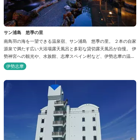
サン浦島 悠季の里
南鳥羽の海を一望できる温泉宿、サン浦島 悠季の里。 ２本の自家
源泉で満たす広い大浴場露天風呂と多彩な貸切露天風呂が自慢。 伊
勢神宮への観光や、水族館、志摩スペイン村など、伊勢志摩の温泉
旅行に お料理は伊勢志摩ならではの味覚が四季折々の旅を彩りま
伊勢志摩
す。 ～大浴場「まろびね庵」～ 敷地内より湧出する二つの源泉
「珠光の湯」「和みの湯」が 至福の癒しへとお誘い致します。 す
がす...