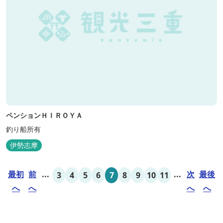
ペンションＨＩＲＯＹＡ
釣り船所有
伊勢志摩
最初
前
...
...
次
最後
3
4
5
6
7
8
9
10
11
へ
へ
へ
へ