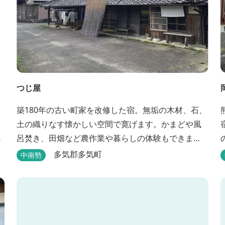
つじ屋
築180年の古い町家を改修した宿。無垢の木材、石、
土の織りなす懐かしい空間で寛げます。かまどや風
お
呂焚き、田畑など農作業や暮らしの体験もできま
す。
多気郡多気町
中南勢