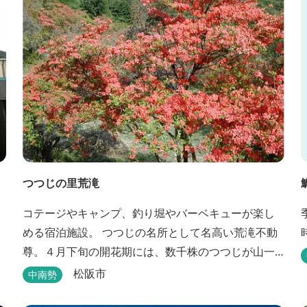
つつじの里荒滝
コテージやキャンプ、釣り堀やバーベキューが楽し
める宿泊施設。 つつじの名所として名高い荒滝不動
尊。４月下旬の開花期には、数千株のつつじが山一
面を赤く染め、辺りの山の新緑と見事なコントラス
松阪市
中南勢
トを織り成します。 松阪の観光情報は、松阪観光イ