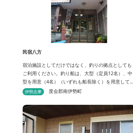
民宿八方
宿泊施設としてだけではなく、釣りの拠点としても
ご利用ください。釣り船は、大型（定員12名）、中
型を用意（4名）（いずれも船長除く）を用意して
ります。鯛、黒鯛、ハマチ、ブリ、イカ等、お客様
度会郡南伊勢町
伊勢志摩
のご要望に合わせた漁場にご案内いたします。当店
から、徒歩2分です。