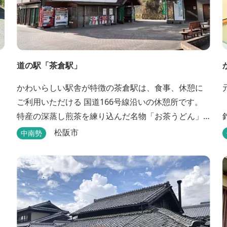
道の駅「茶倉駅」
かわいらしい駅舎が特徴の茶倉駅は、食事、休憩に
ご利用いただける 国道166号線沿いの休憩所です。
特産の深蒸し煎茶を練り込んだ名物「お茶うどん」
や地域の特産品（お茶、しいたけ等）を販売。 吊り
松阪市
中南勢
橋をわたれば宿泊施設のエバーグレイズ香肌峡まで
すぐ。 【イチオシ名物】 ・味噌カツ丼…地元産の甘
味噌を使ったボリュームたっぷりの丼ぶり。 松阪の
観光情報は、松阪観光インフォメ...