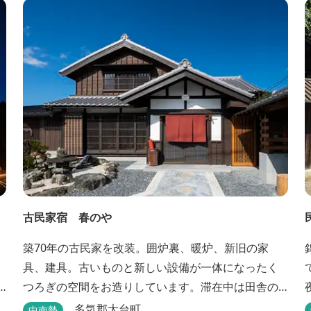
ンフォメーションサイト ワクワク松阪 ...
古民家宿 春のや
築70年の古民家を改装。囲炉裏、暖炉、新旧の家
具、建具。古いものと新しい設備が一体になったく
つろぎの空間をお造りしています。滞在中は田舎の
のんびりした時間、再生古民家の快適さをお楽しみ
多気郡大台町
中南勢