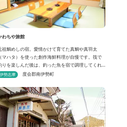
かわちや旅館
元祖鯛めしの宿。愛情かけて育てた真鯛や真羽太
（マハタ）を使った創作海鮮料理が自慢です。筏で
釣りを楽しんだ後は、釣った魚を宿で調理してくれ
ます。
度会郡南伊勢町
伊勢志摩