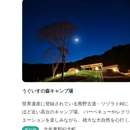
うぐいすの森キャンプ場
世界遺産に登録されている熊野古道・ツヅラト峠に
ほど近い高台のキャンプ場。 バーベキューやレクリ
エーションを楽しみながら、雄大な大自然を心行く
まで堪能できます。
北牟婁郡紀北町
東紀州