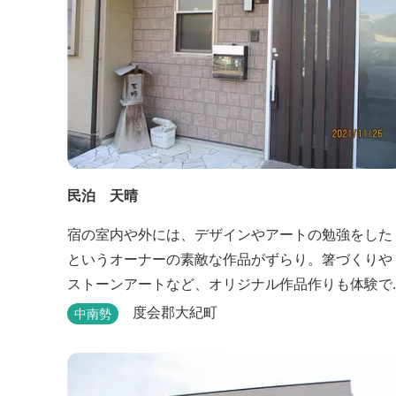
民泊 天晴
宿の室内や外には、デザインやアートの勉強をした
というオーナーの素敵な作品がずらり。箸づくりや
ストーンアートなど、オリジナル作品作りも体験で
きます。
度会郡大紀町
中南勢