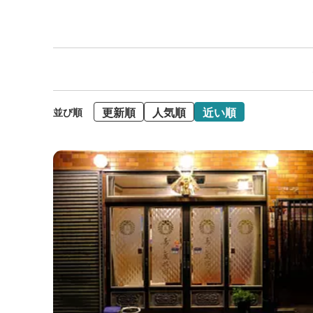
更新順
人気順
近い順
並び順