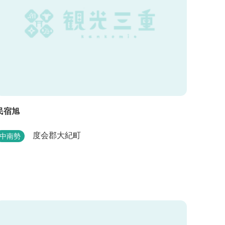
民宿旭
度会郡大紀町
中南勢