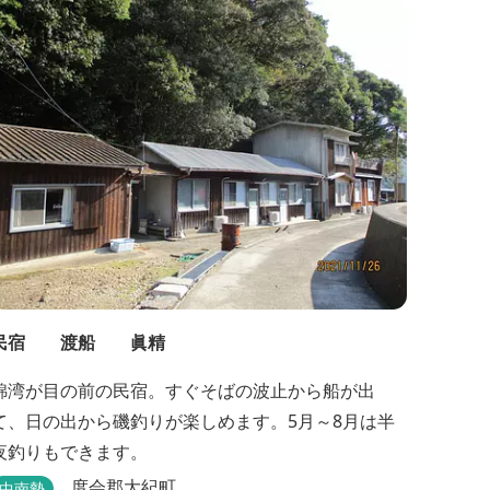
民宿 渡船 眞精
錦湾が目の前の民宿。すぐそばの波止から船が出
て、日の出から磯釣りが楽しめます。5月～8月は半
夜釣りもできます。
度会郡大紀町
中南勢