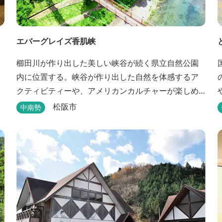
エバーグレイズ香肌峡
櫛田川が作り出した美しい峡谷が続く県立自然公園
内に位置する。峡谷が作り出した自然を体感するア
クティビティーや、アメリカンカルチャーが楽しめ
るイベント、櫛田川を眺めながら味わう本格的なア
松阪市
中南勢
メリカンＢＢＱを体験することができる。 松阪の観
光情報は、松阪観光インフォメーションサイト ワ
クワ...
お