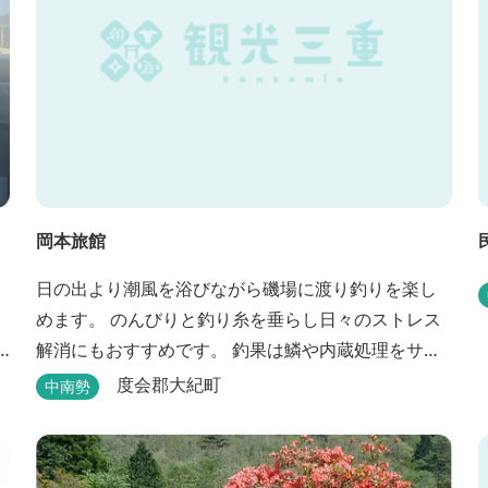
岡本旅館
日の出より潮風を浴びながら磯場に渡り釣りを楽し
めます。 のんびりと釣り糸を垂らし日々のストレス
解消にもおすすめです。 釣果は鱗や内蔵処理をサー
ビスしております（数に限りあり）。 一風呂浴びて
度会郡大紀町
中南勢
さっぱりしてお帰りいただけます。 料金１名５５０
０円、弁当５００円