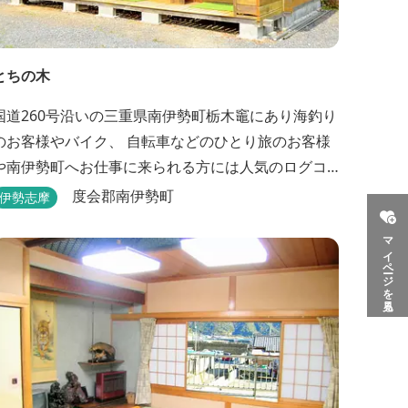
とちの木
国道260号沿いの三重県南伊勢町栃木竈にあり海釣り
のお客様やバイク、 自転車などのひとり旅のお客様
や南伊勢町へお仕事に来られる方には人気のログコ
テージです。 ログコテージは全室、素泊まりとなっ
度会郡南伊勢町
伊勢志摩
ており、おひとり様限定のお部屋、お二人様限定の
マイページを見る
お部屋、3名様から5名様限定のお部屋とあります。
風呂やトイレは別棟に完備。 国道260号向いには
喫茶食事とちの木では、お食事もでき人気のトンテ...