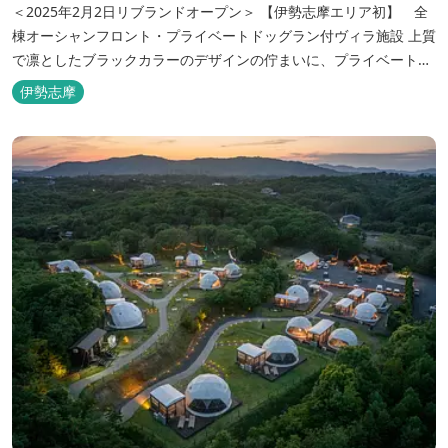
＜2025年2月2日リブランドオープン＞ 【伊勢志摩エリア初】 全
棟オーシャンフロント・プライベートドッグラン付ヴィラ施設 上質
で凛としたブラックカラーのデザインの佇まいに、プライベート感
溢れる客室。 客室に一歩入れば全室海に面したオーシャンフロン
伊勢志摩
ト。 颯爽とした広いプライベートドッグランと青色に輝く英虞湾を
眺める最高のロケーション。 ▸インクルーシブサービスのお部屋
入...