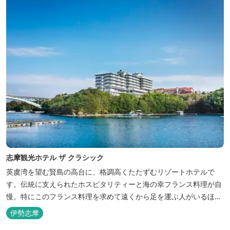
志摩観光ホテル ザ クラシック
英虞湾を望む賢島の高台に、格調高くたたずむリゾートホテルで
す。伝統に支えられたホスピタリティーと海の幸フランス料理が自
慢。特にこのフランス料理を求めて遠くから足を運ぶ人がいるほ
ど。洗練されたサービスに、寛ぎと至福のひとときを満喫してくだ
伊勢志摩
さい。 ※2016年6月7日リニューアルオープン