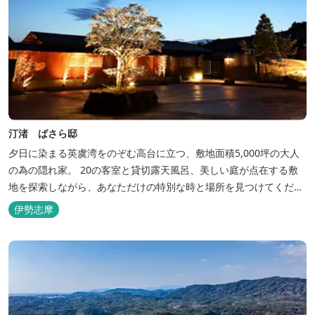
汀渚 ばさら邸
夕日に染まる英虞湾をのぞむ高台に立つ、敷地面積5,000坪の大人
の為の隠れ家。 20の客室と貸切露天風呂、美しい庭が点在する敷
地を探索しながら、あなただけの特別な時と場所を見つけてくださ
い。
伊勢志摩