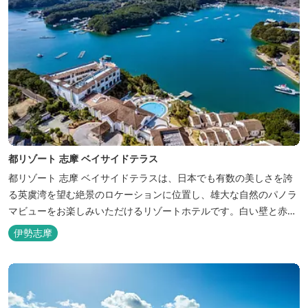
都リゾート 志摩 ベイサイドテラス
都リゾート 志摩 ベイサイドテラスは、日本でも有数の美しさを誇
る英虞湾を望む絶景のロケーションに位置し、雄大な自然のパノラ
マビューをお楽しみいただけるリゾートホテルです。白い壁と赤瓦
の屋根が連なる外観が印象的で、開放的なスパニッシュスタイルを
伊勢志摩
取り入れた建築美は陽気で自由な寛ぎを感じさせ、まるで異国に足
を踏み入れたと錯覚するほど、どこを歩いても絵になるホテルで
す。