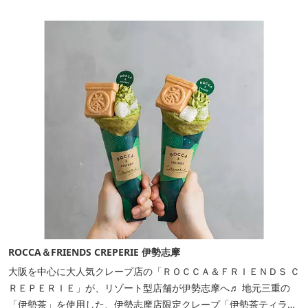
ROCCA＆FRIENDS CREPERIE 伊勢志摩
大阪を中心に大人気クレープ店の「ＲＯＣＣＡ＆ＦＲＩＥＮＤＳ Ｃ
ＲＥＰＥＲＩＥ」が、リゾート型店舗が伊勢志摩へ♬ 地元三重の
「伊勢茶」を使用した、伊勢志摩店限定クレープ「伊勢茶ティラミ