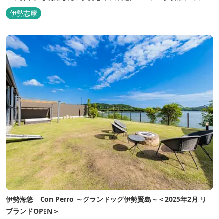
ス」をはじめ、まるで「パフェ」のような創作クレープを味わえま
伊勢志摩
す。 また季節に合わせて、期間限定クレープやドリンク種類も豊富
ですので、伊勢志摩旅行の際にはぜひお立ち寄りいただければと思
います。 店舗前のテラス...
伊勢海悠 Con Perro ～グランドッグ伊勢賢島～＜2025年2月 リ
ブランドOPEN＞