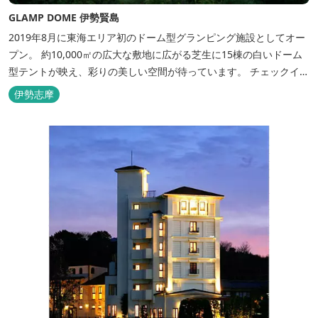
GLAMP DOME 伊勢賢島
2019年8月に東海エリア初のドーム型グランピング施設としてオー
プン。 約10,000㎡の広大な敷地に広がる芝生に15棟の白いドーム
型テントが映え、彩りの美しい空間が待っています。 チェックイン
後は『ハーゲンダッツ食べ放題』 夕食は松阪牛や伊勢海老を贅沢に
伊勢志摩
使用した「三重ブランドBBQプラン」や、1人前350ｇと食べ応え
のあるお肉を用意した「肉盛りプラン」などからお選びできま
す。...