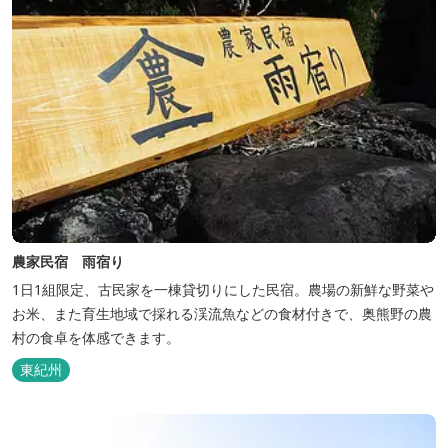
農家民宿 雨宿り
1日1組限定、古民家を一棟貸切りにした民宿。農場の新鮮な野菜や
お米、また育生地域で採れる渓流魚などの食材付きで、奥熊野の農
村の食卓を体感できます。
東紀州