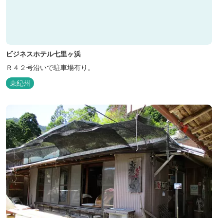
ビジネスホテル七里ヶ浜
Ｒ４２号沿いで駐車場有り。
東紀州