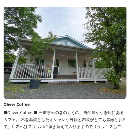
木津川（鯛ケ瀬）のほとりにある美しい自然を生かしたオートキャ
ンプやディキャンプ...
Oliver Coffee
■Oliver Coffee ■ 三重県民の森の近くの、自然豊かな場所にある
カフェ。 木を基調としたオシャレな外観と内装がとても素敵なお店
で、店内へはスリッパに履き替えて入りますのでリラックスして食