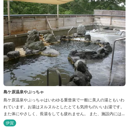
島ケ原温泉やぶっちゃ
島ケ原温泉やぶっちゃはいわゆる重曾泉で一般に美人の湯ともいわ
れています。お湯はヌルヌルとしたとても気持ちのいいお湯です。
また体にやさしく、長湯をしても疲れません。 また、施設内にはオ
ートキャンプ場、デイキャンプ場、テニスコート、水遊び場（夏季
伊賀
限定）、こんにゃくやパン作りの体験できる工房などがあります。