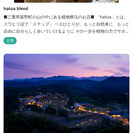
hatua blend
■三重県菰野町の山の中にある植物療法のお店■ 「hatua」とは、
スワヒリ語で「ステップ」 一人ひとりが、もっと自然体に、もっと
自由に自分らしく歩いていけるように その一歩を植物の力でサポー
トしたいという思いから生まれたお店。 黄土スチームよもぎ蒸しや
北勢
アロマの調合、季節の養生講座、アロマ講座、腸活講座、ワークシ
ョップ、イベント出店 植物を通して身体と心を整えよう！をテーマ
に...