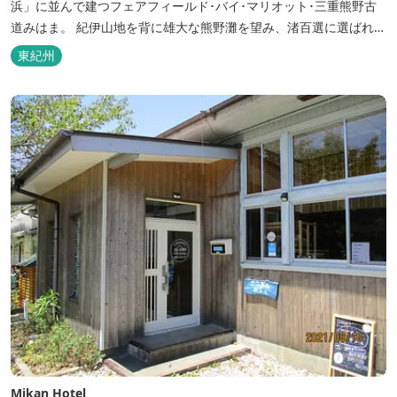
浜」に並んで建つフェアフィールド･バイ･マリオット･三重熊野古
道みはま。 紀伊山地を背に雄大な熊野灘を望み、渚百選に選ばれた
七里御浜海岸などの美しい自然が広がります。一年を通して暖かで
東紀州
過ごしやすく、季節を通じて穫れる数々の品種のみかんをはじめ、
豊富な畑の幸や海の幸を堪能していただけます。 風光明媚な御浜を
巡る旅の拠点として、当...
Mikan Hotel