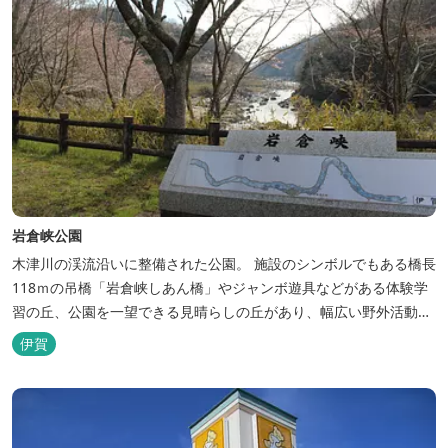
岩倉峡公園
木津川の渓流沿いに整備された公園。 施設のシンボルでもある橋長
118ｍの吊橋「岩倉峡しあん橋」やジャンボ遊具などがある体験学
習の丘、公園を一望できる見晴らしの丘があり、幅広い野外活動に
利用できるキャンプ場も併設されています。 川沿いには島ヶ原温泉
伊賀
やぶっちゃに至る「川辺の道」があり、旧岩倉水力発電所跡の水路
遺構を見ることができたり、春は桜、秋は紅葉の名所として楽しめ
る憩いの場となっています。