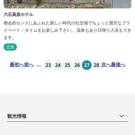
六石高原ホテル
都会的センスにあふれた新しい時代の社交場でちょっと贅沢なプラ
イベート・タイムをお楽しみ下さい。 温泉もあり日帰り入浴もでき
ます。
北勢
最初へ
前へ
...
次へ
最後へ
23
24
25
26
27
28
観光情報