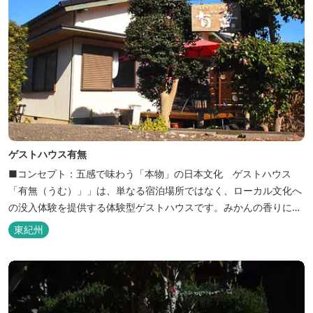
ゲストハウス有無
■コンセプト：五感で味わう「本物」の日本文化 ゲストハウス
「有無（うむ）」」は、単なる宿泊場所ではなく、ローカル文化へ
の没入体験を提供する体験型ゲストハウスです。みかんの香りに包
まれ、歴史ある世界遺産を巡り、日本の原風景に触れる。「本物」
東紀州
の日本文化を巡る冒険がここから始まります。 「年中みかんのとれ
るまち」にある当館は、ご宿泊のお客様にその時期に採れた旬の
「ウエルカムみかん」や無農薬野菜の...