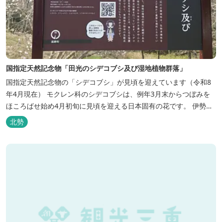
国指定天然記念物「田光のシデコブシ及び湿地植物群落」
国指定天然記念物の「シデコブシ」が見頃を迎えています（令和8
年4月現在） モクレン科のシデコブシは、例年3月末からつぼみを
ほころばせ始め4月初旬に見頃を迎える日本固有の花です。 伊勢湾
周辺の狭い範囲に自生するシデコブシは、三重県内ではいなべ市、
北勢
菰野町、四日市市などの北勢地方に見られ これらの自生地は日本に
おけるシデコブシ天然分布の西の端にあたります。 約500万年前に
存在して...