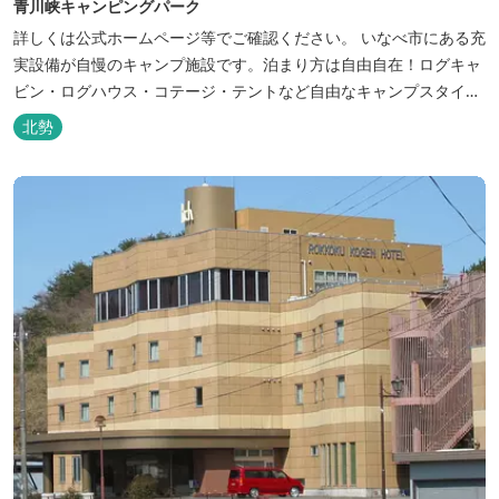
青川峡キャンピングパーク
詳しくは公式ホームページ等でご確認ください。 いなべ市にある充
実設備が自慢のキャンプ施設です。泊まり方は自由自在！ログキャ
ビン・ログハウス・コテージ・テントなど自由なキャンプスタイル
が楽しめます。屋根付きの炭火焼ハウスがありますので、雨や風の
北勢
日も快適にバーベキューをお楽しみいただけます。日帰り利用、団
体利用可能。 青少年向けの屋外キャンプ施設、かもしかキャンプフ
ィールドもございま...