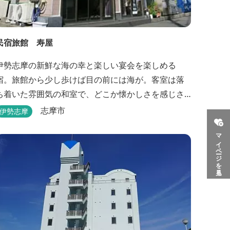
民宿旅館 寿屋
伊勢志摩の新鮮な海の幸と楽しい宴会を楽しめる
宿。旅館から少し歩けば目の前には海が。客室は落
ち着いた雰囲気の和室で、どこか懐かしさを感じさ
せてくれます。
志摩市
伊勢志摩
マイページを見る