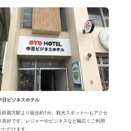
客室。 客室に一歩入れば全室海に面したオーシャン
フロント。 颯爽とした広いプライベートドッグラン
と青色に輝く英虞湾を眺める最高のロケーション。 ▸
インクルーシブサービスのお部屋入...
中日ビジネスホテル
近鉄鵜方駅より徒歩約1分。観光スポットへもアクセ
ス良好です。レジャーやビジネスなど幅広くご利用
いただけます。