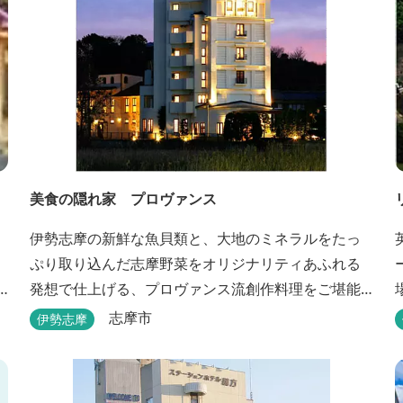
美食の隠れ家 プロヴァンス
伊勢志摩の新鮮な魚貝類と、大地のミネラルをたっ
ぷり取り込んだ志摩野菜をオリジナリティあふれる
発想で仕上げる、プロヴァンス流創作料理をご堪能
いただけます。 館内では本格的な天体観測を日数限
志摩市
伊勢志摩
定で開催。伊勢志摩の美しい星空を星空コンシェル
ジュがご案内いたします。