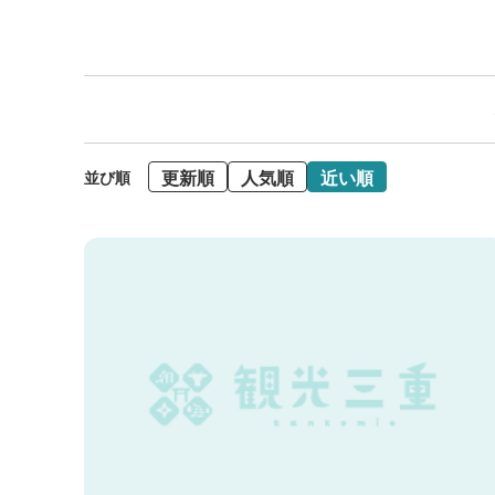
更新順
人気順
近い順
並び順