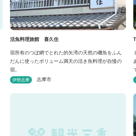
活魚料理旅館 喜久住
宿所有のつぼ網でとれた的矢湾の天然の磯魚をふん
だんに使ったボリューム満天の活き魚料理が自慢の
宿。
志摩市
伊勢志摩