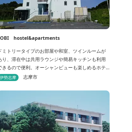
TOBI hostel&apartments
ドミトリータイプのお部屋や和室、ツインルームが
あり、滞在中は共用ラウンジや簡易キッチンも利用
できるので便利。オーシャンビューも楽しめるホテ
ルです。
志摩市
伊勢志摩