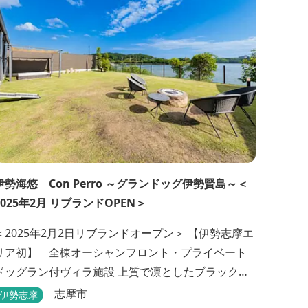
伊勢海悠 Con Perro ～グランドッグ伊勢賢島～＜
2025年2月 リブランドOPEN＞
＜2025年2月2日リブランドオープン＞ 【伊勢志摩エ
リア初】 全棟オーシャンフロント・プライベート
ッグラン付ヴィラ施設 上質で凛としたブラックカ
ラーのデザインの佇まいに、プライベート感溢れる
志摩市
伊勢志摩