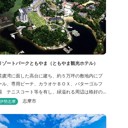
リゾートパークともやま（ともやま観光ホテル）
英虞湾に面した高台に建ち、約５万坪の敷地内にプ
ール、専用ビーチ、カラオケＢＯＸ、パターゴルフ
場 テニスコート等を有し、緑溢れる周辺は格好の
サイクリングコースです。お料理は新鮮な海の幸を
志摩市
伊勢志摩
ふんだんに使用する荒磯焼、活造会席、伊勢海老残
酷鍋会席、松茸料理（秋）等グルメ志向の方に好評
です。夏には野外バーベキューも毎晩行ないます。