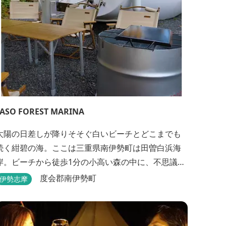
TASO FOREST MARINA
太陽の日差しが降りそそぐ白いビーチとどこまでも
続く紺碧の海。ここは三重県南伊勢町は田曽白浜海
岸。ビーチから徒歩1分の小高い森の中に、不思議な
波止場があります。やさしい木陰に停泊するのは3艇
度会郡南伊勢町
伊勢志摩
のヨット。日本初の森のマリーナです。 航海の気分
高まるインテリアは見た目からは想像できないほど
広く、くつろぎの空間。夏場でもエアコン完備で快