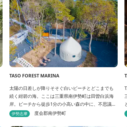
るのもよし、インスタントハウス内でリラックスす
る...
TASO FOREST MARINA
太陽の日差しが降りそそぐ白いビーチとどこまでも
続く紺碧の海。ここは三重県南伊勢町は田曽白浜海
岸。ビーチから徒歩1分の小高い森の中に、不思議な
波止場があります。やさしい木陰に停泊するのは3艇
施設
度会郡南伊勢町
伊勢志摩
のヨット。日本初の森のマリーナです。 航海の気分
h