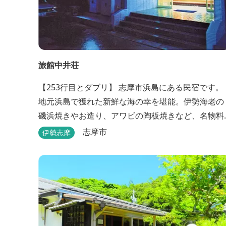
旅館中井荘
【253行目とダブリ】 志摩市浜島にある民宿です。
地元浜島で獲れた新鮮な海の幸を堪能。伊勢海老の
磯浜焼きやお造り、アワビの陶板焼きなど、名物料
理を味わうことができます。
志摩市
伊勢志摩