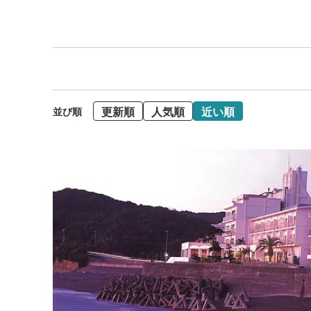
更新順
人気順
近い順
並び順