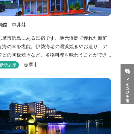
別館 中井荘
志摩市浜島にある民宿です。地元浜島で獲れた新鮮
な海の幸を堪能。伊勢海老の磯浜焼きやお造り、ア
ワビの陶板焼きなど、名物料理を味わうことができ
ます。
志摩市
伊勢志摩
マイページを見る