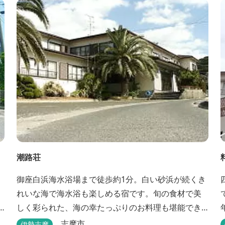
高まるインテリアは見た目からは想像できないほど
広く、くつろぎの空間。夏場でもエアコン完備で快
適にお過ごしいただけます。甲板の上に寝転んで夜
空を見上げれば...
潮路荘
御座白浜海水浴場まで徒歩約1分。白い砂浜が続くき
れいな海で海水浴も楽しめる宿です。旬の食材で美
しく彩られた、海の幸たっぷりのお料理も堪能でき
ます。
志摩市
伊勢志摩