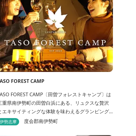
適にお過ごしいただけます。甲板の上に寝転んで夜
空を見上げれば...
TASO FOREST CAMP
TASO FOREST CAMP〔田曽フォレストキャンプ〕は
三重県南伊勢町の田曽白浜にある、リュクスな贅沢
とエキサイティングな体験を味わえるグランピング
です。 紹介VTR ↓↓↓↓↓↓↓↓
度会郡南伊勢町
伊勢志摩
ttps://www.youtube.com/watch?v=jpF0wPRjqSw