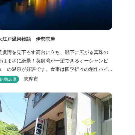
大江戸温泉物語 伊勢志摩
英虞湾を見下ろす高台に立ち、眼下に広がる真珠の
海はまさに絶景！英虞湾が一望できるオーシャンビ
ューの温泉が好評です。食事は四季折々の創作バイ
キングが楽しめます。 英虞湾のかご漁を体験できる
志摩市
伊勢志摩
クルーズ船は毎日運行しており、漁で獲れた魚を食
べることもできます。