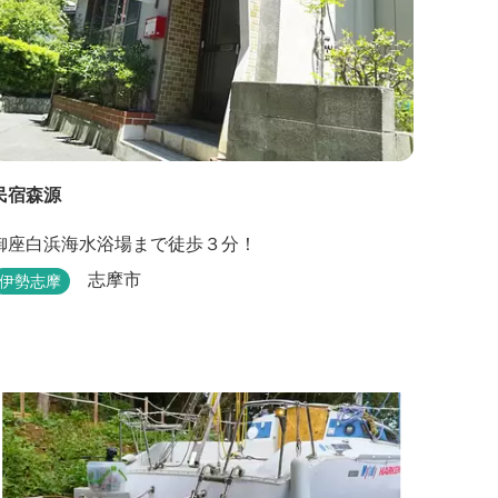
民宿森源
御座白浜海水浴場まで徒歩３分！
志摩市
伊勢志摩