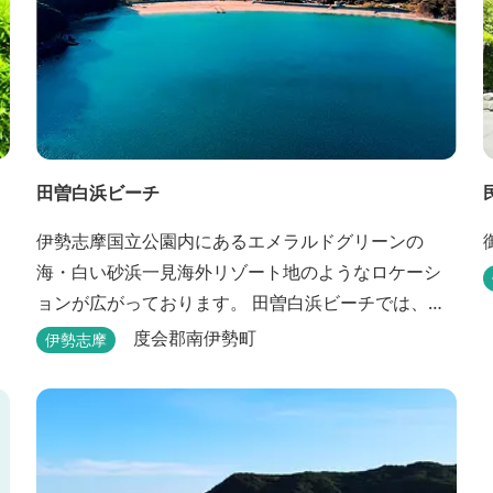
田曽白浜ビーチ
伊勢志摩国立公園内にあるエメラルドグリーンの
海・白い砂浜一見海外リゾート地のようなロケーシ
ョンが広がっております。 田曽白浜ビーチでは、オ
シャレなcafeでT-BONEステーキが食べられる。 又、
度会郡南伊勢町
伊勢志摩
海を見ながら黄昏るのもよし、アクティブにマリン
アクティビティ・スカイダイビング・ヘリコプター
クルージングを体験することもできます。 是非、田
曽白浜にございます施設紹介のVTRをご参照く...