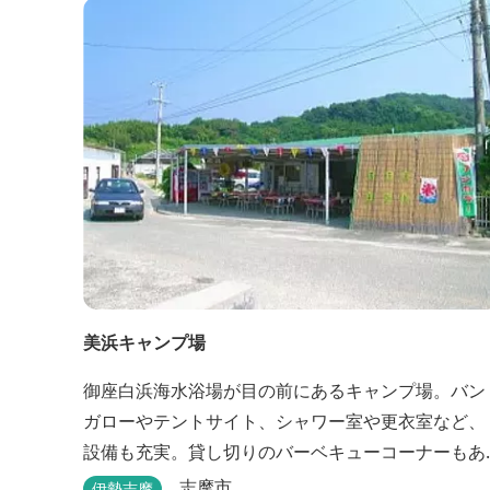
美浜キャンプ場
御座白浜海水浴場が目の前にあるキャンプ場。バン
ガローやテントサイト、シャワー室や更衣室など、
設備も充実。貸し切りのバーベキューコーナーもあ
るので、ファミリーやグループで気軽に楽しむこと
志摩市
伊勢志摩