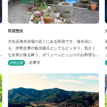
民宿惣吉
大矢浜海水浴場の近くにある民宿です。海水浴に
も、伊勢志摩の観光拠点としてもピッタリ。気さく
な女将が振る舞う、ボリュームたっぷりのお料理も
楽しめます。
志摩市
伊勢志摩