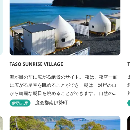
TASO SUNRISE VILLAGE
海が目の前に広がる絶景のサイト。 夜は、夜空一面
に広がる星空を眺めることができ、朝は、対岸の山
から綺麗な朝日を眺めることができます。 自然の恵
みに触れながら贅沢なひとときをお過ごしくださ
度会郡南伊勢町
伊勢志摩
い。 ウッドテラスでのバーベキューを楽しむことも
でき、BBQ初心者でも安心のガスBBQ台をご用意し
ております。 また、海岸を散策しながら海風を感じ