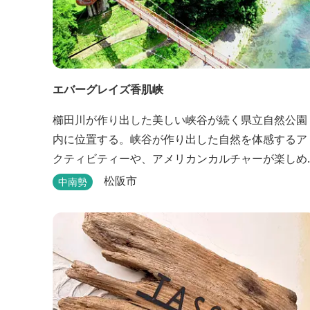
エバーグレイズ香肌峡
櫛田川が作り出した美しい峡谷が続く県立自然公園
内に位置する。峡谷が作り出した自然を体感するア
クティビティーや、アメリカンカルチャーが楽しめ
るイベント、櫛田川を眺めながら味わう本格的なア
松阪市
中南勢
メリカンＢＢＱを体験することができる。 松阪の観
光情報は、松阪観光インフォメーションサイト ワ
クワ...