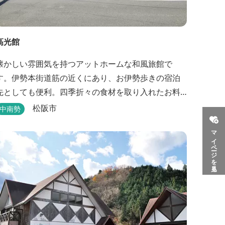
高光館
懐かしい雰囲気を持つアットホームな和風旅館で
す。伊勢本街道筋の近くにあり、お伊勢歩きの宿泊
先としても便利。四季折々の食材を取り入れたお料
理も楽しめます。
松阪市
中南勢
マイページを見る