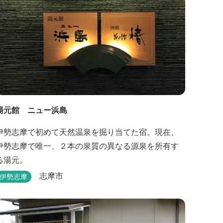
湯元館 ニュー浜島
伊勢志摩で初めて天然温泉を掘り当てた宿。現在、
伊勢志摩で唯一、２本の泉質の異なる源泉を所有す
る湯元。
志摩市
伊勢志摩