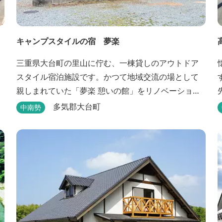
キャンプスタイルの宿 夢楽
三重県大台町の里山に佇む、一棟貸しのアウトドア
スタイル宿泊施設です。かつて地域交流の場として
親しまれていた「夢楽 憩いの館」をリノベーション
し、焚き火やBBQ、ペットとの滞在を楽しめる“キャ
多気郡大台町
中南勢
ンプ気分”の宿として生まれ変わりました。 【営業時
間】 チェックイン 15：00（早めのチェックインご
希望は予約時に要相談） チェックアウト 9：00
【定休日】 不定休 【料金...