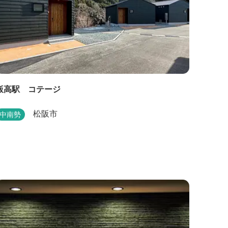
飯高駅 コテージ
松阪市
中南勢