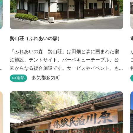
勢山荘（ふれあいの森）
「ふれあいの森 勢山荘」は田畑と森に囲まれた宿
泊施設、テントサイト、バーベキューテーブル、公
園からなる複合施設です。サービスやイベント、も
のづくり等を通して農村地域の持つポテンシャルを
多気郡多気町
中南勢
発信しています。 めだかやタガメなど水生生物が生
息し、初夏にはホタルが飛び交う「メダカ池」や、
すぐ。 
約９０００本のあじさいが植えられた「あじさいの
小径」を散策し、遠い昔に過ごした懐かしい田舎に
タイムスリップしてみま...