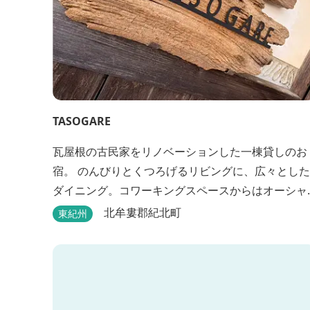
TASOGARE
瓦屋根の古民家をリノベーションした一棟貸しのお
宿。 のんびりとくつろげるリビングに、広々とした
ダイニング。コワーキングスペースからはオーシャ
ンビューが楽しめます♬ 二階には気のぬくもりを感
北牟婁郡紀北町
東紀州
じながら、アートと読書に浸ることができる
「TASOGAREの間」があり、海を眺めながらゆった
りとした時間を過ごすことができます。