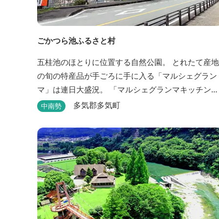
ごかつら池ふるさと村
五桂池のほとりに位置する自然公園。 とれたて産地
の旬の特産品が手ごろに手に入る「マルシェグラン
マ」は連日大盛況。 「マルシェグランマキッチン」
の地元食材で作ったオリジナルピザは大好評！ バー
多気郡多気町
中南勢
ベキューも楽しめます。食材と必要な道具がセット
になった「手ぶらバーベキューセット」も人気で
す。 『ごかつら池どうぶつパーク』近くにありま
す。 多気町観光協会のフェイスブックでは多気町の
ローカ...