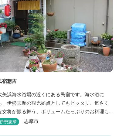
民宿惣吉
大矢浜海水浴場の近くにある民宿です。海水浴に
も、伊勢志摩の観光拠点としてもピッタリ。気さく
な女将が振る舞う、ボリュームたっぷりのお料理も
楽しめます。
志摩市
伊勢志摩