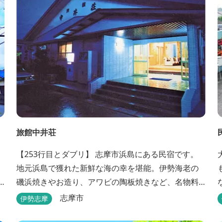
旅館中井荘
【253行目とダブリ】 志摩市浜島にある民宿です。
地元浜島で獲れた新鮮な海の幸を堪能。伊勢海老の
磯浜焼きやお造り、アワビの陶板焼きなど、名物料
理を味わうことができます。
志摩市
伊勢志摩