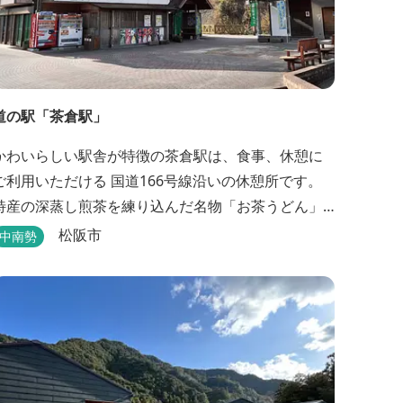
道の駅「茶倉駅」
かわいらしい駅舎が特徴の茶倉駅は、食事、休憩に
ご利用いただける 国道166号線沿いの休憩所です。
特産の深蒸し煎茶を練り込んだ名物「お茶うどん」
や地域の特産品（お茶、しいたけ等）を販売。 吊り
松阪市
中南勢
橋をわたれば宿泊施設のエバーグレイズ香肌峡まで
【イチオシ名物】 ・味噌カツ丼…地元産の甘
味噌を使ったボリュームたっぷりの丼ぶり。 松阪の
観光情報は、松阪観光インフォメ...