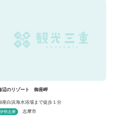
海辺のリゾート 御座岬
御座白浜海水浴場まで徒歩１分
志摩市
伊勢志摩