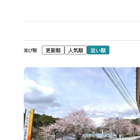
更新順
人気順
近い順
並び順