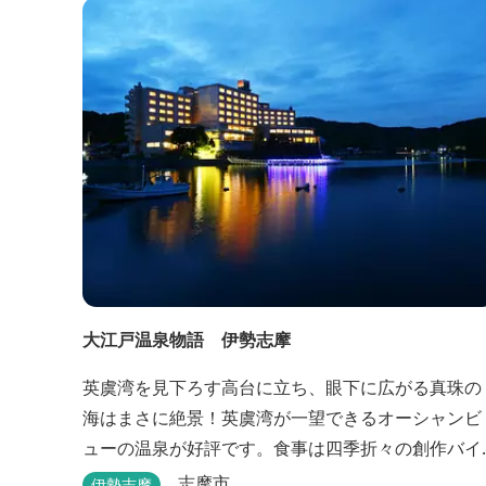
大江戸温泉物語 伊勢志摩
英虞湾を見下ろす高台に立ち、眼下に広がる真珠の
海はまさに絶景！英虞湾が一望できるオーシャンビ
ューの温泉が好評です。食事は四季折々の創作バイ
キングが楽しめます。 英虞湾のかご漁を体験できる
志摩市
伊勢志摩