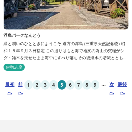
浮島パークなんとう
緑と潤いのひとときにようこそ ​道方の浮島 (三重県天然記念物) 昭
和１５年９月３日指定 この辺りはもと海で地変の為山の突端がシ
ダ・雑木を乗せたまま海中にすべり落ちその後海水の増減とともに
浮き沈みするようになったと伝えられています。 周辺は浮島を廻る
伊勢志摩
散策路が設けられ、また海岸線が一望できる展望塔へと続く遊歩道
もあり自然と親しむ見どころがあります。 ご家族連れで気軽にご利
最初
前
...
次
最後
1
2
3
4
5
6
7
8
9
用頂け...
へ
へ
へ
へ