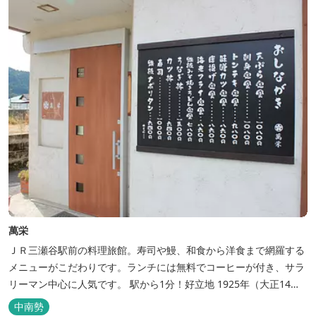
萬栄
ＪＲ三瀬谷駅前の料理旅館。寿司や鰻、和食から洋食まで網羅する
メニューがこだわりです。ランチには無料でコーヒーが付き、サラ
リーマン中心に人気です。 駅から1分！好立地 1925年（大正14
年）に開業した歴史ある旅館。JR三瀬谷駅から徒歩一分と好立地の
中南勢