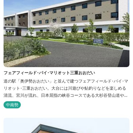
フェアフィールド･バイ･マリオット三重おおだい
道の駅「奥伊勢おおだい」と並んで建つフェアフィールド･バイ･マ
リオット･三重おおだい。大台には川遊びや鮎釣りなどを楽しめる
清流、宮川が流れ、日本屈指の峡谷コースである大杉谷登山道や、
登山初心者から楽しめる総門山など、表情豊かな山々が連なりま
中南勢
す。 日本の滝百選に選ばれている七ッ釜滝など、大自然が作り出す
四季折々の景観は実に壮大です。身も心もリフレッシュする旅の拠
点として、当ホテルは快適さを追...