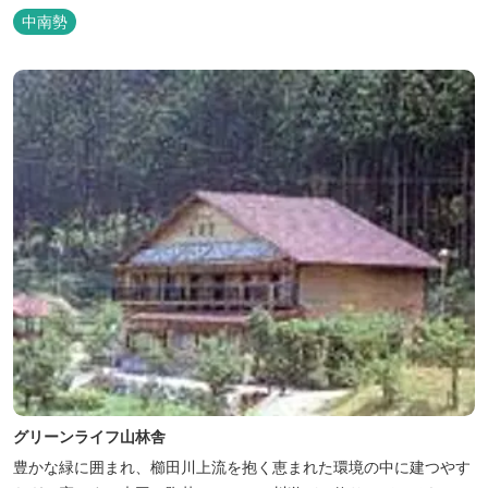
像させる”風穴”などがあり、自然が豊かなスポットです。 wi-fi完
中南勢
備。テントサウナもご利用いただけます。 また近くには廃校を活用
した「阿曽温泉」もあります。
グリーンライフ山林舎
豊かな緑に囲まれ、櫛田川上流を抱く恵まれた環境の中に建つやす