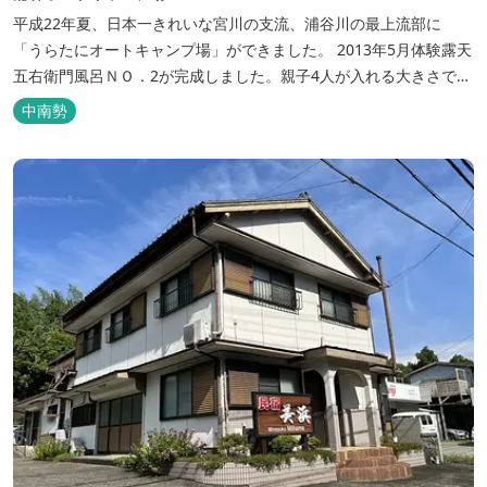
平成22年夏、日本一きれいな宮川の支流、浦谷川の最上流部に
「うらたにオートキャンプ場」ができました。 2013年5月体験露天
五右衛門風呂ＮＯ．2が完成しました。親子4人が入れる大きさで
す。中には腰掛けもあり、ゆっくり、星やホタルを見る事ができま
中南勢
す。ひのきの香り漂う特製五右衛門風呂を自分で沸かし、入浴しま
せんか？ 同時にデッキ付ひのき小屋も完成しました。是非ご利用く
ださい。