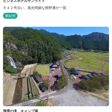
ビジネスホテルサンライト
Ｒ４２号沿い、風光明媚な熊野灘が一望。
東紀州
飛雪の滝 キャンプ場