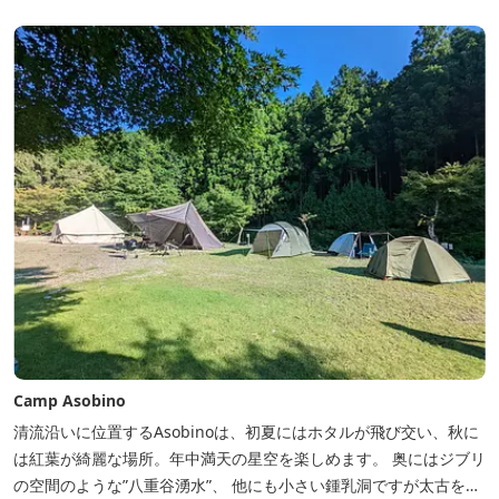
からの営業となりますのでよろしくお願いします！ ソロサイト・オ
ートテント...
Camp Asobino
清流沿いに位置するAsobinoは、初夏にはホタルが飛び交い、秋に
は紅葉が綺麗な場所。年中満天の星空を楽しめます。 奥にはジブリ
の空間のような”八重谷湧水”、 他にも小さい鍾乳洞ですが太古を想