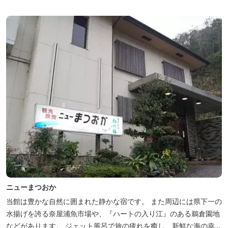
場所にあり、大変便利です。 部屋数は11室、大広間が2部屋。少人
数から団体のお客様まで幅広くご利用いただけます。 人気の定食は
品数...
ニューまつおか
当館は豊かな自然に囲まれた静かな宿です。 また周辺には県下一の
水揚げを誇る奈屋浦魚市場や、『ハートの入り江』のある鵜倉園地
などがあります。 ジェット風呂で旅の疲れを癒し、新鮮な海の幸を