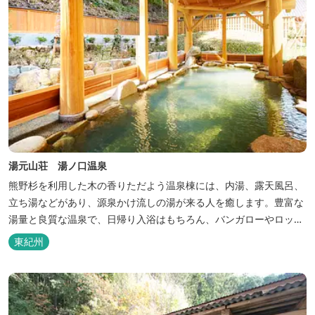
湯元山荘 湯ノ口温泉
熊野杉を利用した木の香りただよう温泉棟には、内湯、露天風呂、
立ち湯などがあり、源泉かけ流しの湯が来る人を癒します。豊富な
湯量と良質な温泉で、日帰り入浴はもちろん、バンガローやロッジ
などの宿泊施設も備えているので、宿泊しながらゆったりと温泉を
東紀州
楽しむ人も多いです。