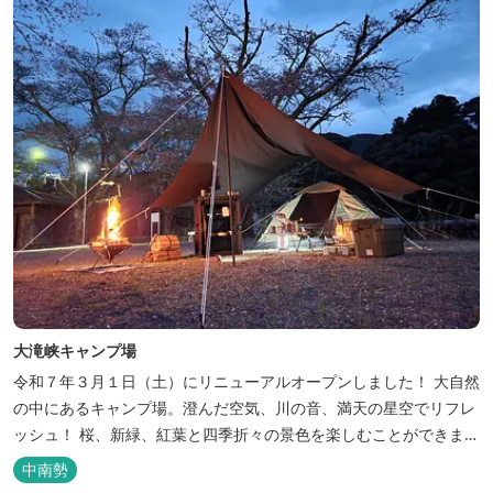
大滝峡キャンプ場
令和７年３月１日（土）にリニューアルオープンしました！ 大自然
の中にあるキャンプ場。澄んだ空気、川の音、満天の星空でリフレ
ッシュ！ 桜、新緑、紅葉と四季折々の景色を楽しむことができま
す。 紀勢自動車道「大宮大台Ic」から車で約10分と好アクセス！
中南勢
今年の営業は１２月１４日（日）までです！来年は３月１日（日）