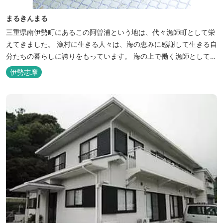
まるきんまる
三重県南伊勢町にあるこの阿曽浦という地は、代々漁師町として栄
えてきました。 漁村に生きる人々は、海の恵みに感謝して生きる自
分たちの暮らしに誇りをもっています。 海の上で働く漁師として、
自然とのかかわりを次世代につなぐ役割を果たすためにゲストハウ
伊勢志摩
スを始めました。 当ゲストハウスは一棟貸しです。 二階建ての一
軒家とウッドデッキ、 屋外リビングでゆったり過ごしていただけま
す。