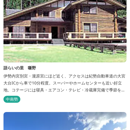
語らいの里 噺野
伊勢内宮別宮・瀧原宮にほど近く、アクセスは紀勢自動車道の大宮
大台ICから車で10分程度。スーパーやホームセンターも近い好立
地。コテージには寝具・エアコン・テレビ・冷蔵庫完備で季節を問
わず楽しめます。 食器・調理器具の揃った自炊棟や24時間利用可
中南勢
能なシャワールームなど充実の設備で快適にお過ごしいただけま
す。施設内には噺野温泉もありコテージ宿泊の方は貸し切りでご利
用いただけます(１棟につき１時間)