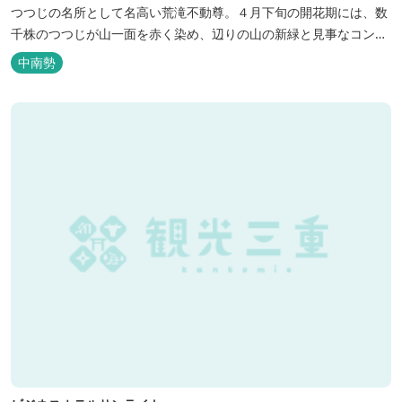
つつじの名所として名高い荒滝不動尊。４月下旬の開花期には、数
千株のつつじが山一面を赤く染め、辺りの山の新緑と見事なコント
ラストを織り成します。 松阪の観光情報は、松阪観光インフォメー
中南勢
ションサイト ワクワク松阪 ...