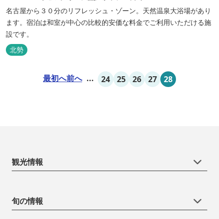
名古屋から３０分のリフレッシュ・ゾーン。天然温泉大浴場があり
ます。宿泊は和室が中心の比較的安価な料金でご利用いただける施
設です。
北勢
最初へ
前へ
...
24
25
26
27
28
観光情報
旬の情報