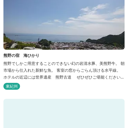
熊野の宿 海ひかり
熊野でしかご用意することのできない幻の岩清水豚、美熊野牛。 朝
市場から仕入れた新鮮な魚。 客室の窓からごらん頂ける水平線。
ホテルの近辺には世界遺産 熊野古道 ぜひぜひご堪能くださいま
せ。
東紀州