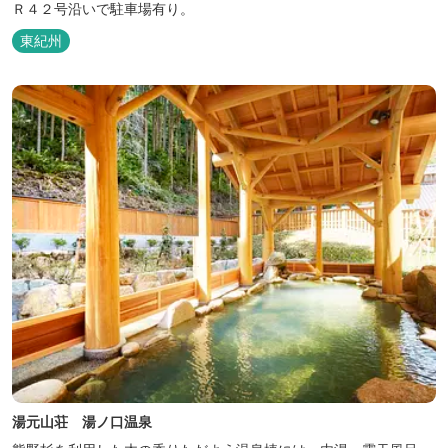
Ｒ４２号沿いで駐車場有り。
東紀州
湯元山荘 湯ノ口温泉