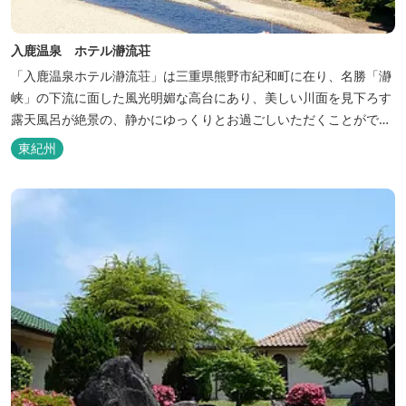
入鹿温泉 ホテル瀞流荘
「入鹿温泉ホテル瀞流荘」は三重県熊野市紀和町に在り、名勝「瀞
峡」の下流に面した風光明媚な高台にあり、美しい川面を見下ろす
露天風呂が絶景の、静かにゆっくりとお過ごしいただくことができ
る温泉宿泊施設です。 熊野古道をはじめ、日本一の棚田と称される
東紀州
丸山千枚田、赤木城跡、熊野本宮大社（熊野三山）、玉置神社が近
くに点在し、和歌山・奈良の遺産や名所からも近いことから観光ア
クセスには大変便利な立地と...