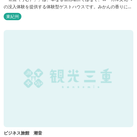
の没入体験を提供する体験型ゲストハウスです。みかんの香りに包
まれ、歴史ある世界遺産を巡り、日本の原風景に触れる。「本物」
東紀州
の日本文化を巡る冒険がここから始まります。 「年中みかんのとれ
るまち」にある当館は、ご宿泊のお客様にその時期に採れた旬の
「ウエルカムみかん」や無農薬野菜の...
ビジネス旅館 潮音