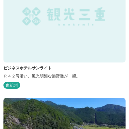
ビジネスホテルサンライト
Ｒ４２号沿い、風光明媚な熊野灘が一望。
東紀州