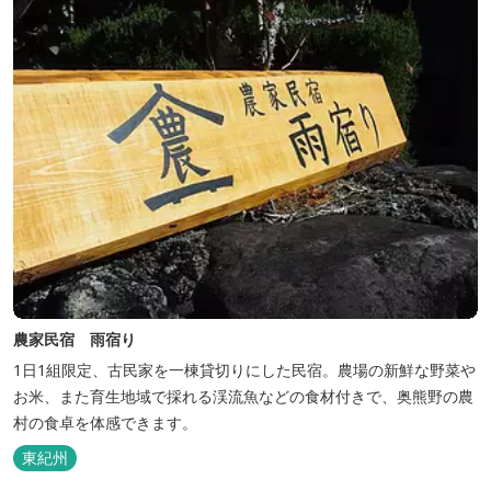
農家民宿 雨宿り
1日1組限定、古民家を一棟貸切りにした民宿。農場の新鮮な野菜や
お米、また育生地域で採れる渓流魚などの食材付きで、奥熊野の農
村の食卓を体感できます。
東紀州