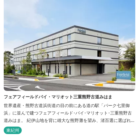
フェアフィールドバイ・マリオット三重熊野古道みはま
世界遺産・熊野古道浜街道の目の前にある道の駅「パーク七里御
浜」に並んで建つフェアフィールド･バイ･マリオット･三重熊野古
道みはま。 紀伊山地を背に雄大な熊野灘を望み、渚百選に選ばれた
七里御浜海岸などの美しい自然が広がります。一年を通して暖かで
東紀州
過ごしやすく、季節を通じて穫れる数々の品種のみかんをはじめ、