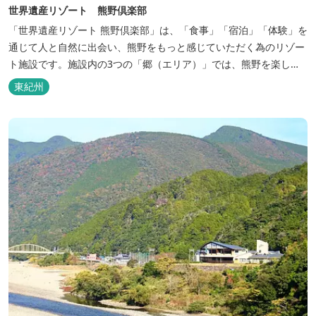
世界遺産リゾート 熊野倶楽部
「世界遺産リゾート 熊野倶楽部」は、「食事」「宿泊」「体験」を
通じて人と自然に出会い、熊野をもっと感じていただく為のリゾー
ト施設です。施設内の3つの「郷（エリア）」では、熊野を楽しむ
為の多彩なイベンを開催。施設内のいたるところに、熊野灘の青い
東紀州
海や雄大な夕日の大パノラマ等、大自然を感じていただけるよう設
計しています。 当館は全室スイート、美食オールインクルーシブを
コンセプトとしております...