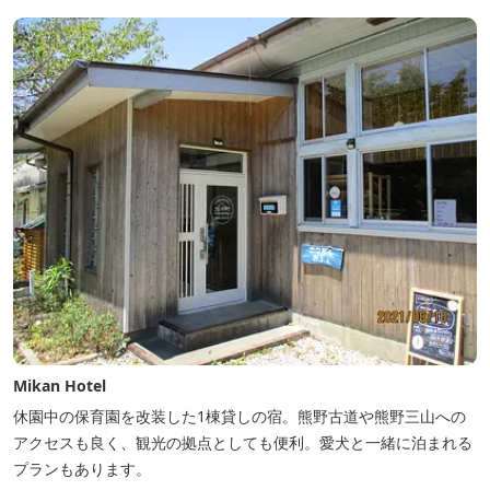
豊富な畑の幸や海の幸を堪能していただけます。 風光明媚な御浜を
巡る旅の拠点として、当...
Mikan Hotel
休園中の保育園を改装した1棟貸しの宿。熊野古道や熊野三山への
アクセスも良く、観光の拠点としても便利。愛犬と一緒に泊まれる
プランもあります。