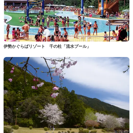
伊勢かぐらばリゾート 千の杜「流水プール」