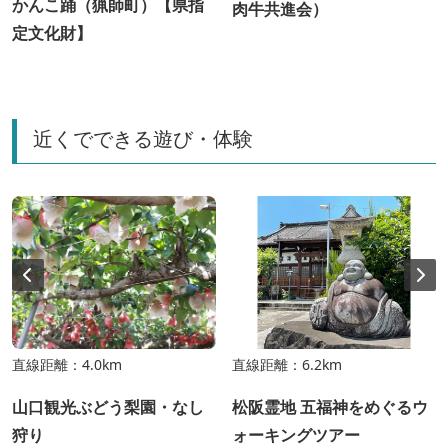
かんこ踊（猟師町）【県指
肉牛共進会）
定文化財】
近くでできる遊び・体験
直線距離：4.0km
直線距離：6.2km
山口観光ぶどう梨園・なし
松阪霊地 五福神をめぐるウ
狩り
ォーキングツアー