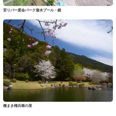
宮リバー度会パーク遊水プール・鏡
種まき権兵衛の里