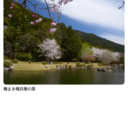
種まき権兵衛の里