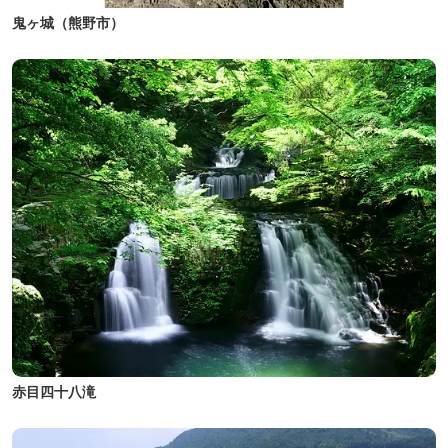
鬼ヶ城（熊野市）
赤目四十八滝