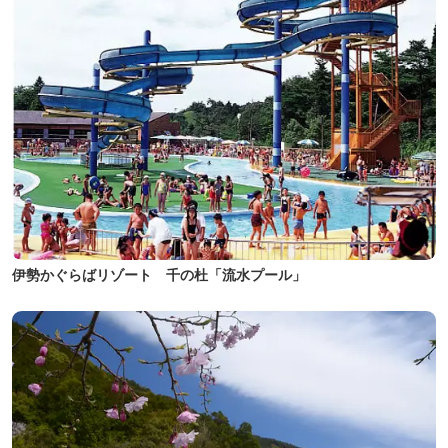
伊勢かぐらばリゾート 千の杜「流水プール」