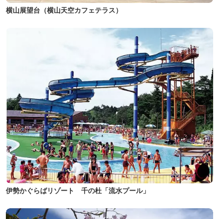
横山展望台（横山天空カフェテラス）
伊勢かぐらばリゾート 千の杜「流水プール」